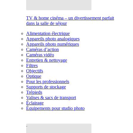
TV & home cinéma – un divertissement parfait
dans la salle de séjour
Alimentation électrique
Appareils photo analogiques
Appareils photo numériques
Caméras d’action
Caméras vidéo
Entretien & nettoyage
Filtres
Objectifs
Optique
Pour les professionnels
Supports de stockage
Trépieds
Valises & sacs de transport
Éclairage
Équipements pour studio photo