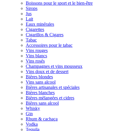
Boissons pour le sport et le bien-être
Sirops
Jus
Lait
Eaux minérales
Cigarettes
Cigarillos & Cigares
Tabac
Accessoires pour le tabac
Vins rouges
Vins blancs
Vins rosés
Champagnes et vins mousseux
Vins doux et de dessert
Bières blondes
Vins sans alcool
Bières artisanales et spéciales
Bières blanches
Bières mèlangées et cidres
Bières sans alcool
Whisky
Gin
Rhum & cachaça
Vodka
Tequila