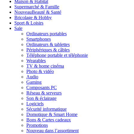
Maison & Habitat
Supermarché & Famille
Nouveau
Beauté & Santé
Bricolage & Hobby
Sport & Loisirs
Sale
Ordinateurs portables
Smartphones
Ordinateurs & tablettes
Périphériques & câbles
Téléphone portable et téléphonie
Wearables
TV & home cinéma
Photo & vidéo
Audio
Gaming
Composants PC
Réseau & serveurs
Son & éclairage
Logiciels
Sécurité informatique
Domotique & Smart Home
Bons & Cartes cadeaux
Promotions
Nouveau dans l’assortiment