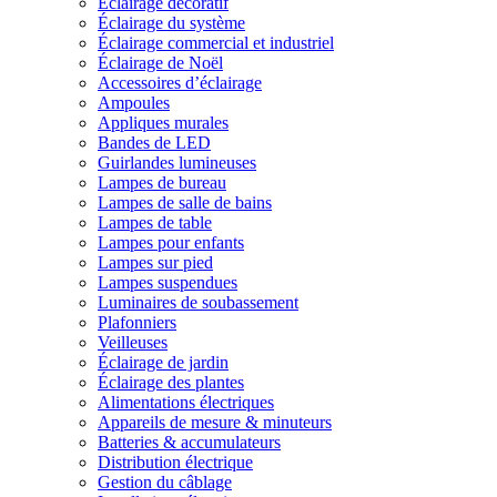
Éclairage décoratif
Éclairage du système
Éclairage commercial et industriel
Éclairage de Noël
Accessoires d’éclairage
Ampoules
Appliques murales
Bandes de LED
Guirlandes lumineuses
Lampes de bureau
Lampes de salle de bains
Lampes de table
Lampes pour enfants
Lampes sur pied
Lampes suspendues
Luminaires de soubassement
Plafonniers
Veilleuses
Éclairage de jardin
Éclairage des plantes
Alimentations électriques
Appareils de mesure & minuteurs
Batteries & accumulateurs
Distribution électrique
Gestion du câblage