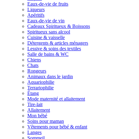
Eaux-de-vie de fruits
Liqueurs
Apéritifs
Eaux-de-vie de vin
Cadeaux Spiritueux & Boissons
Spiritueux sans alcool
Cuisine & vaisselle
Détergents & articles ménagers
Lessive & soins des textiles
Salle de bains & WC
Chiens
Chats
Rongeurs
Animaux dans le jardin
Aquariophilie
Terrariophilie
Étang
Mode maternité et allaitement
Tire-lait
Allaitement
Mon bébé
Soins pour maman
Vêtements pour bébé & enfant
Langes
Sommeil