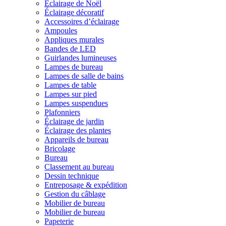
Éclairage de Noël
Éclairage décoratif
Accessoires d’éclairage
Ampoules
Appliques murales
Bandes de LED
Guirlandes lumineuses
Lampes de bureau
Lampes de salle de bains
Lampes de table
Lampes sur pied
Lampes suspendues
Plafonniers
Éclairage de jardin
Éclairage des plantes
Appareils de bureau
Bricolage
Bureau
Classement au bureau
Dessin technique
Entreposage & expédition
Gestion du câblage
Mobilier de bureau
Mobilier de bureau
Papeterie