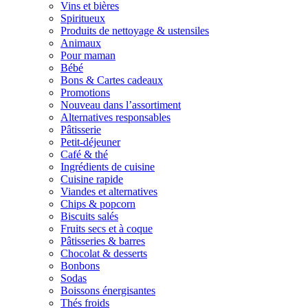
Vins et bières
Spiritueux
Produits de nettoyage & ustensiles
Animaux
Pour maman
Bébé
Bons & Cartes cadeaux
Promotions
Nouveau dans l’assortiment
Alternatives responsables
Pâtisserie
Petit-déjeuner
Café & thé
Ingrédients de cuisine
Cuisine rapide
Viandes et alternatives
Chips & popcorn
Biscuits salés
Fruits secs et à coque
Pâtisseries & barres
Chocolat & desserts
Bonbons
Sodas
Boissons énergisantes
Thés froids