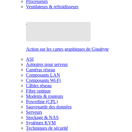
Processeurs
Ventilateurs & refroidisseurs
Action sur les cartes graphiques de Gigabyte
ASI
Armoires pour serveur
Caméras réseau
Composants LAN
Composants Wi-Fi
Câbles réseau
Fibre optique
Modems & routeurs
Powerline (CPL)
Sauvegarde des données
Serveurs
Stockage & NAS
Systèmes KVM
Techniques de sécurité