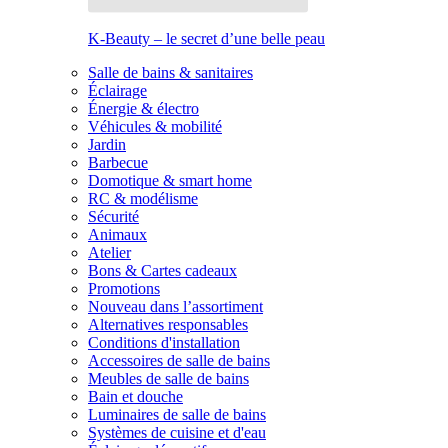
K-Beauty – le secret d’une belle peau
Salle de bains & sanitaires
Éclairage
Énergie & électro
Véhicules & mobilité
Jardin
Barbecue
Domotique & smart home
RC & modélisme
Sécurité
Animaux
Atelier
Bons & Cartes cadeaux
Promotions
Nouveau dans l’assortiment
Alternatives responsables
Conditions d'installation
Accessoires de salle de bains
Meubles de salle de bains
Bain et douche
Luminaires de salle de bains
Systèmes de cuisine et d'eau