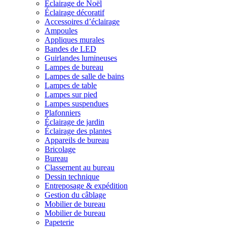
Éclairage de Noël
Éclairage décoratif
Accessoires d’éclairage
Ampoules
Appliques murales
Bandes de LED
Guirlandes lumineuses
Lampes de bureau
Lampes de salle de bains
Lampes de table
Lampes sur pied
Lampes suspendues
Plafonniers
Éclairage de jardin
Éclairage des plantes
Appareils de bureau
Bricolage
Bureau
Classement au bureau
Dessin technique
Entreposage & expédition
Gestion du câblage
Mobilier de bureau
Mobilier de bureau
Papeterie