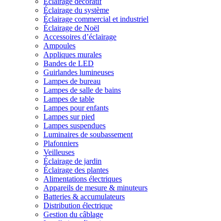
Éclairage décoratif
Éclairage du système
Éclairage commercial et industriel
Éclairage de Noël
Accessoires d’éclairage
Ampoules
Appliques murales
Bandes de LED
Guirlandes lumineuses
Lampes de bureau
Lampes de salle de bains
Lampes de table
Lampes pour enfants
Lampes sur pied
Lampes suspendues
Luminaires de soubassement
Plafonniers
Veilleuses
Éclairage de jardin
Éclairage des plantes
Alimentations électriques
Appareils de mesure & minuteurs
Batteries & accumulateurs
Distribution électrique
Gestion du câblage