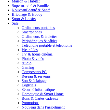
Maison & Habitat
Supermarché & Famille
Nouveau
Beauté & Santé
Bricolage & Hobby
Sport & Loisirs
Sale
Ordinateurs portables
Smartphones
Ordinateurs & tablettes
Périphériques & câbles
Téléphone portable et téléphonie
Wearables
TV & home cinéma
Photo & vidéo
Audio
Gaming
Composants PC
Réseau & serveurs
Son & éclairage
Logiciels
Sécurité informatique
Domotique & Smart Home
Bons & Cartes cadeaux
Promotions
Nouveau dans l’assortiment