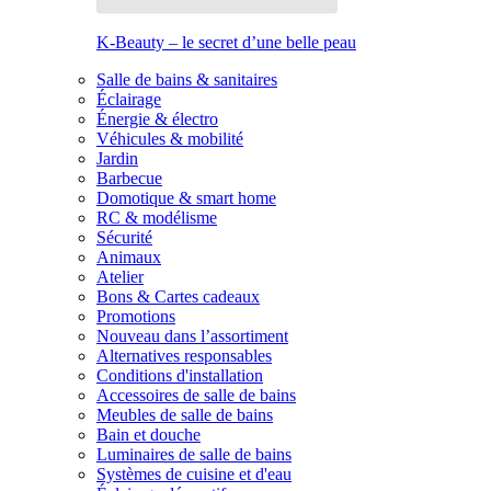
K-Beauty – le secret d’une belle peau
Salle de bains & sanitaires
Éclairage
Énergie & électro
Véhicules & mobilité
Jardin
Barbecue
Domotique & smart home
RC & modélisme
Sécurité
Animaux
Atelier
Bons & Cartes cadeaux
Promotions
Nouveau dans l’assortiment
Alternatives responsables
Conditions d'installation
Accessoires de salle de bains
Meubles de salle de bains
Bain et douche
Luminaires de salle de bains
Systèmes de cuisine et d'eau