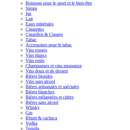
Boissons pour le sport et le bien-être
Sirops
Jus
Lait
Eaux minérales
Cigarettes
Cigarillos & Cigares
Tabac
Accessoires pour le tabac
Vins rouges
Vins blancs
Vins rosés
Champagnes et vins mousseux
Vins doux et de dessert
Bières blondes
Vins sans alcool
Bières artisanales et spéciales
Bières blanches
Bières mèlangées et cidres
Bières sans alcool
Whisky
Gin
Rhum & cachaça
Vodka
Tequila