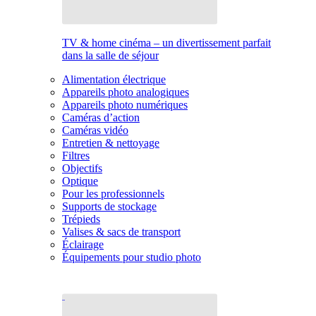
TV & home cinéma – un divertissement parfait
dans la salle de séjour
Alimentation électrique
Appareils photo analogiques
Appareils photo numériques
Caméras d’action
Caméras vidéo
Entretien & nettoyage
Filtres
Objectifs
Optique
Pour les professionnels
Supports de stockage
Trépieds
Valises & sacs de transport
Éclairage
Équipements pour studio photo