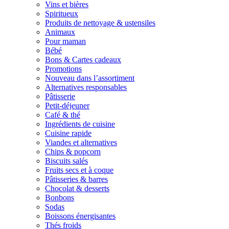
Vins et bières
Spiritueux
Produits de nettoyage & ustensiles
Animaux
Pour maman
Bébé
Bons & Cartes cadeaux
Promotions
Nouveau dans l’assortiment
Alternatives responsables
Pâtisserie
Petit-déjeuner
Café & thé
Ingrédients de cuisine
Cuisine rapide
Viandes et alternatives
Chips & popcorn
Biscuits salés
Fruits secs et à coque
Pâtisseries & barres
Chocolat & desserts
Bonbons
Sodas
Boissons énergisantes
Thés froids