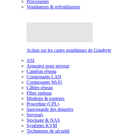
Processeurs
Ventilateurs & refroidisseurs
Action sur les cartes graphiques de Gigabyte
ASI
Armoires pour serveur
Caméras réseau
Composants LAN
Composants Wi-Fi
Câbles réseau
Fibre optique
Modems & routeurs
Powerline (CPL)
Sauvegarde des données
Serveurs
Stockage & NAS
Systèmes KVM
Techniques de sécurité