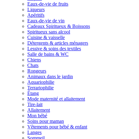
Eaux-de-vie de fruits
Liqueurs
Apéritifs
Eaux-de-vie de vin
Cadeaux Spiritueux & Boissons
Spiritueux sans alcool
Cuisine & vaisselle
Détergents & articles ménagers
Lessive & soins des textiles
Salle de bains & WC
Chiens
Chats
Rongeurs
Animaux dans le jardin
Aquariophilie
Terrariophilie
Étang
Mode maternité et allaitement
Tire-lait
Allaitement
Mon bébé
Soins pour maman
Vêtements pour bébé & enfant
Langes
Sommeil