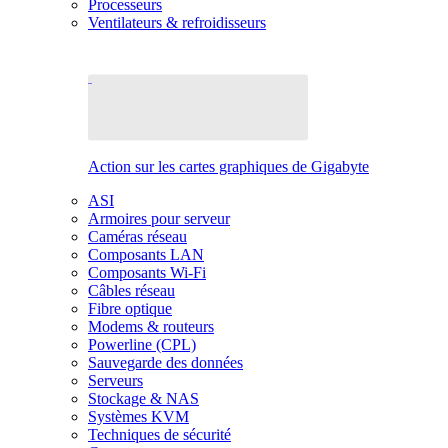
Processeurs
Ventilateurs & refroidisseurs
Action sur les cartes graphiques de Gigabyte
ASI
Armoires pour serveur
Caméras réseau
Composants LAN
Composants Wi-Fi
Câbles réseau
Fibre optique
Modems & routeurs
Powerline (CPL)
Sauvegarde des données
Serveurs
Stockage & NAS
Systèmes KVM
Techniques de sécurité