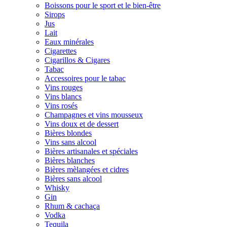
Boissons pour le sport et le bien-être
Sirops
Jus
Lait
Eaux minérales
Cigarettes
Cigarillos & Cigares
Tabac
Accessoires pour le tabac
Vins rouges
Vins blancs
Vins rosés
Champagnes et vins mousseux
Vins doux et de dessert
Bières blondes
Vins sans alcool
Bières artisanales et spéciales
Bières blanches
Bières mèlangées et cidres
Bières sans alcool
Whisky
Gin
Rhum & cachaça
Vodka
Tequila