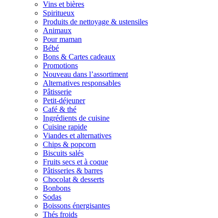
Vins et bières
Spiritueux
Produits de nettoyage & ustensiles
Animaux
Pour maman
Bébé
Bons & Cartes cadeaux
Promotions
Nouveau dans l’assortiment
Alternatives responsables
Pâtisserie
Petit-déjeuner
Café & thé
Ingrédients de cuisine
Cuisine rapide
Viandes et alternatives
Chips & popcorn
Biscuits salés
Fruits secs et à coque
Pâtisseries & barres
Chocolat & desserts
Bonbons
Sodas
Boissons énergisantes
Thés froids