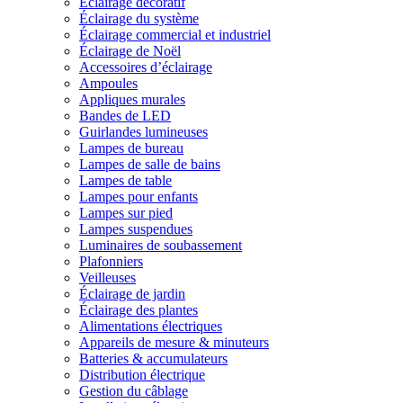
Éclairage décoratif
Éclairage du système
Éclairage commercial et industriel
Éclairage de Noël
Accessoires d’éclairage
Ampoules
Appliques murales
Bandes de LED
Guirlandes lumineuses
Lampes de bureau
Lampes de salle de bains
Lampes de table
Lampes pour enfants
Lampes sur pied
Lampes suspendues
Luminaires de soubassement
Plafonniers
Veilleuses
Éclairage de jardin
Éclairage des plantes
Alimentations électriques
Appareils de mesure & minuteurs
Batteries & accumulateurs
Distribution électrique
Gestion du câblage