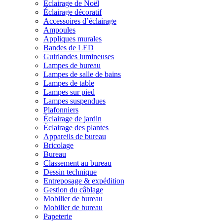
Éclairage de Noël
Éclairage décoratif
Accessoires d’éclairage
Ampoules
Appliques murales
Bandes de LED
Guirlandes lumineuses
Lampes de bureau
Lampes de salle de bains
Lampes de table
Lampes sur pied
Lampes suspendues
Plafonniers
Éclairage de jardin
Éclairage des plantes
Appareils de bureau
Bricolage
Bureau
Classement au bureau
Dessin technique
Entreposage & expédition
Gestion du câblage
Mobilier de bureau
Mobilier de bureau
Papeterie