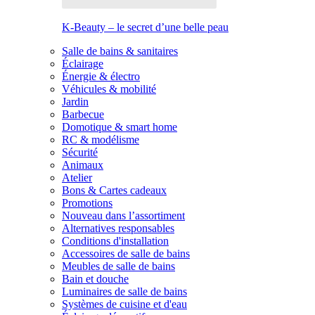
K-Beauty – le secret d’une belle peau
Salle de bains & sanitaires
Éclairage
Énergie & électro
Véhicules & mobilité
Jardin
Barbecue
Domotique & smart home
RC & modélisme
Sécurité
Animaux
Atelier
Bons & Cartes cadeaux
Promotions
Nouveau dans l’assortiment
Alternatives responsables
Conditions d'installation
Accessoires de salle de bains
Meubles de salle de bains
Bain et douche
Luminaires de salle de bains
Systèmes de cuisine et d'eau