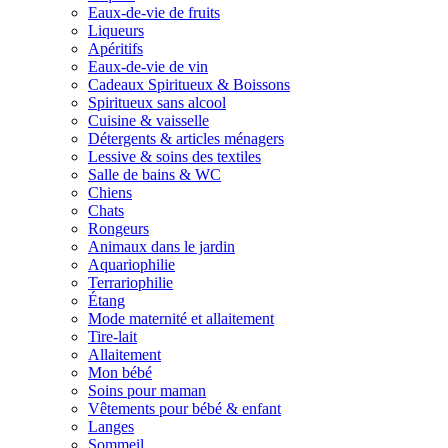
Eaux-de-vie de fruits
Liqueurs
Apéritifs
Eaux-de-vie de vin
Cadeaux Spiritueux & Boissons
Spiritueux sans alcool
Cuisine & vaisselle
Détergents & articles ménagers
Lessive & soins des textiles
Salle de bains & WC
Chiens
Chats
Rongeurs
Animaux dans le jardin
Aquariophilie
Terrariophilie
Étang
Mode maternité et allaitement
Tire-lait
Allaitement
Mon bébé
Soins pour maman
Vêtements pour bébé & enfant
Langes
Sommeil