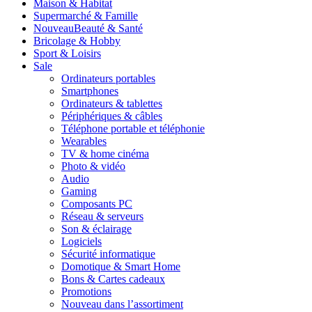
Maison & Habitat
Supermarché & Famille
Nouveau
Beauté & Santé
Bricolage & Hobby
Sport & Loisirs
Sale
Ordinateurs portables
Smartphones
Ordinateurs & tablettes
Périphériques & câbles
Téléphone portable et téléphonie
Wearables
TV & home cinéma
Photo & vidéo
Audio
Gaming
Composants PC
Réseau & serveurs
Son & éclairage
Logiciels
Sécurité informatique
Domotique & Smart Home
Bons & Cartes cadeaux
Promotions
Nouveau dans l’assortiment