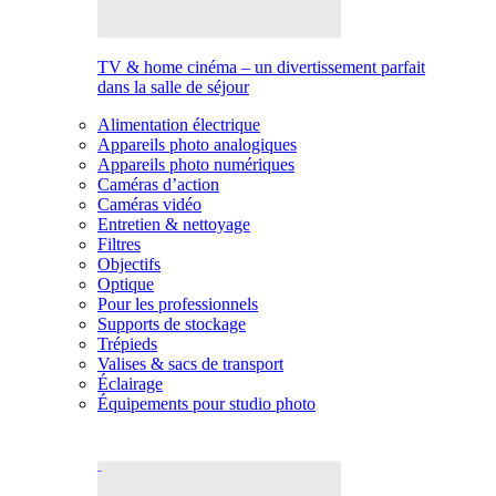
TV & home cinéma – un divertissement parfait
dans la salle de séjour
Alimentation électrique
Appareils photo analogiques
Appareils photo numériques
Caméras d’action
Caméras vidéo
Entretien & nettoyage
Filtres
Objectifs
Optique
Pour les professionnels
Supports de stockage
Trépieds
Valises & sacs de transport
Éclairage
Équipements pour studio photo