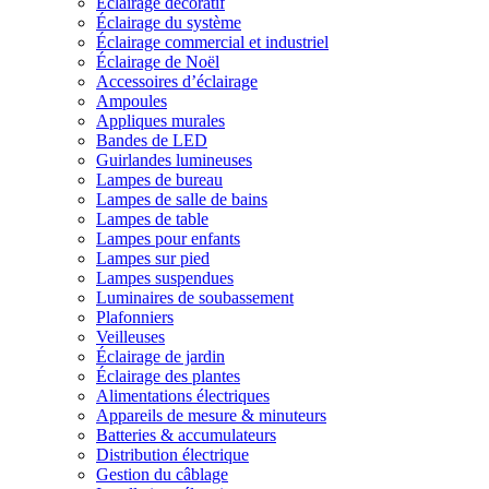
Éclairage décoratif
Éclairage du système
Éclairage commercial et industriel
Éclairage de Noël
Accessoires d’éclairage
Ampoules
Appliques murales
Bandes de LED
Guirlandes lumineuses
Lampes de bureau
Lampes de salle de bains
Lampes de table
Lampes pour enfants
Lampes sur pied
Lampes suspendues
Luminaires de soubassement
Plafonniers
Veilleuses
Éclairage de jardin
Éclairage des plantes
Alimentations électriques
Appareils de mesure & minuteurs
Batteries & accumulateurs
Distribution électrique
Gestion du câblage