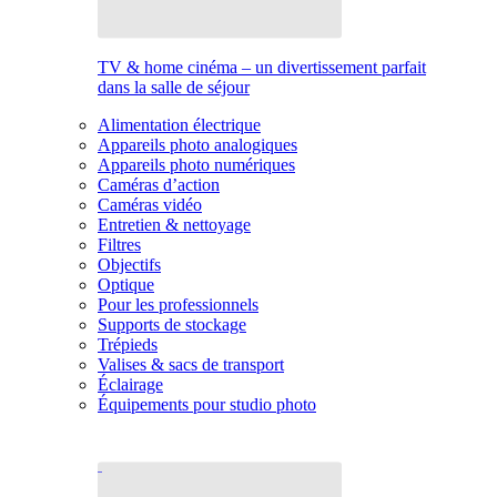
TV & home cinéma – un divertissement parfait
dans la salle de séjour
Alimentation électrique
Appareils photo analogiques
Appareils photo numériques
Caméras d’action
Caméras vidéo
Entretien & nettoyage
Filtres
Objectifs
Optique
Pour les professionnels
Supports de stockage
Trépieds
Valises & sacs de transport
Éclairage
Équipements pour studio photo