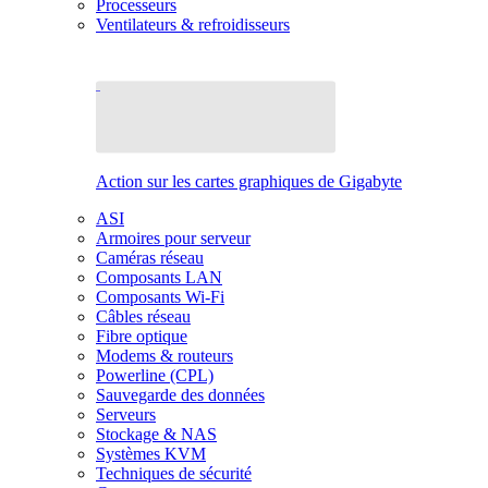
Processeurs
Ventilateurs & refroidisseurs
Action sur les cartes graphiques de Gigabyte
ASI
Armoires pour serveur
Caméras réseau
Composants LAN
Composants Wi-Fi
Câbles réseau
Fibre optique
Modems & routeurs
Powerline (CPL)
Sauvegarde des données
Serveurs
Stockage & NAS
Systèmes KVM
Techniques de sécurité