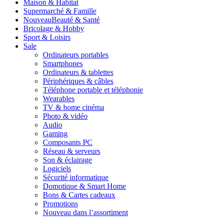
Maison & Habitat
Supermarché & Famille
Nouveau
Beauté & Santé
Bricolage & Hobby
Sport & Loisirs
Sale
Ordinateurs portables
Smartphones
Ordinateurs & tablettes
Périphériques & câbles
Téléphone portable et téléphonie
Wearables
TV & home cinéma
Photo & vidéo
Audio
Gaming
Composants PC
Réseau & serveurs
Son & éclairage
Logiciels
Sécurité informatique
Domotique & Smart Home
Bons & Cartes cadeaux
Promotions
Nouveau dans l’assortiment