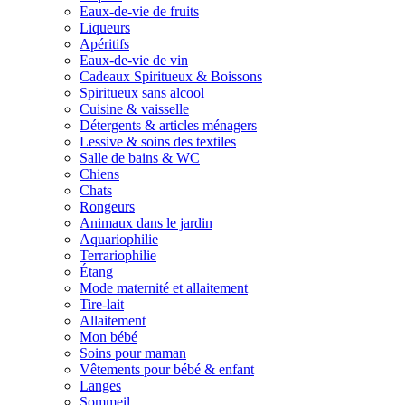
Eaux-de-vie de fruits
Liqueurs
Apéritifs
Eaux-de-vie de vin
Cadeaux Spiritueux & Boissons
Spiritueux sans alcool
Cuisine & vaisselle
Détergents & articles ménagers
Lessive & soins des textiles
Salle de bains & WC
Chiens
Chats
Rongeurs
Animaux dans le jardin
Aquariophilie
Terrariophilie
Étang
Mode maternité et allaitement
Tire-lait
Allaitement
Mon bébé
Soins pour maman
Vêtements pour bébé & enfant
Langes
Sommeil