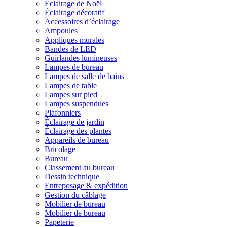
Éclairage de Noël
Éclairage décoratif
Accessoires d’éclairage
Ampoules
Appliques murales
Bandes de LED
Guirlandes lumineuses
Lampes de bureau
Lampes de salle de bains
Lampes de table
Lampes sur pied
Lampes suspendues
Plafonniers
Éclairage de jardin
Éclairage des plantes
Appareils de bureau
Bricolage
Bureau
Classement au bureau
Dessin technique
Entreposage & expédition
Gestion du câblage
Mobilier de bureau
Mobilier de bureau
Papeterie