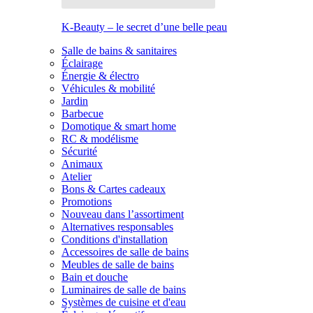
K-Beauty – le secret d’une belle peau
Salle de bains & sanitaires
Éclairage
Énergie & électro
Véhicules & mobilité
Jardin
Barbecue
Domotique & smart home
RC & modélisme
Sécurité
Animaux
Atelier
Bons & Cartes cadeaux
Promotions
Nouveau dans l’assortiment
Alternatives responsables
Conditions d'installation
Accessoires de salle de bains
Meubles de salle de bains
Bain et douche
Luminaires de salle de bains
Systèmes de cuisine et d'eau