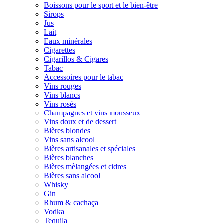
Boissons pour le sport et le bien-être
Sirops
Jus
Lait
Eaux minérales
Cigarettes
Cigarillos & Cigares
Tabac
Accessoires pour le tabac
Vins rouges
Vins blancs
Vins rosés
Champagnes et vins mousseux
Vins doux et de dessert
Bières blondes
Vins sans alcool
Bières artisanales et spéciales
Bières blanches
Bières mèlangées et cidres
Bières sans alcool
Whisky
Gin
Rhum & cachaça
Vodka
Tequila