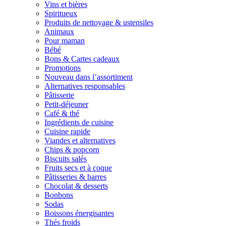
Vins et bières
Spiritueux
Produits de nettoyage & ustensiles
Animaux
Pour maman
Bébé
Bons & Cartes cadeaux
Promotions
Nouveau dans l’assortiment
Alternatives responsables
Pâtisserie
Petit-déjeuner
Café & thé
Ingrédients de cuisine
Cuisine rapide
Viandes et alternatives
Chips & popcorn
Biscuits salés
Fruits secs et à coque
Pâtisseries & barres
Chocolat & desserts
Bonbons
Sodas
Boissons énergisantes
Thés froids