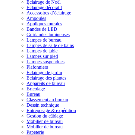
Éclairage de Noël
Éclairage décoratif
Accessoires d’éclairage
Ampoules
Appliques murales
Bandes de LED
Guirlandes lumineuses
Lampes de bureau
Lampes de salle de bains
Lampes de table
Lampes sur pied
Lampes suspendues
Plafonniers
Éclairage de jardin
Éclairage des plantes
Appareils de bureau
Bricolage
Bureau
Classement au bureau
Dessin technique
Entreposage & expédition
Gestion du câblage
Mobilier de bureau
Mobilier de bureau
Papeterie