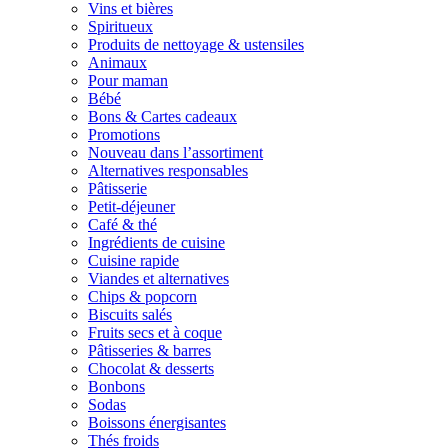
Vins et bières
Spiritueux
Produits de nettoyage & ustensiles
Animaux
Pour maman
Bébé
Bons & Cartes cadeaux
Promotions
Nouveau dans l’assortiment
Alternatives responsables
Pâtisserie
Petit-déjeuner
Café & thé
Ingrédients de cuisine
Cuisine rapide
Viandes et alternatives
Chips & popcorn
Biscuits salés
Fruits secs et à coque
Pâtisseries & barres
Chocolat & desserts
Bonbons
Sodas
Boissons énergisantes
Thés froids