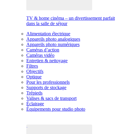
TV & home cinéma – un divertissement parfait
dans la salle de séjour
Alimentation électrique
Appareils photo analogiques
Appareils photo numériques
Caméras d’action
Caméras vidéo
Entretien & nettoyage
Filtres
Objectifs
Optique
Pour les professionnels
Supports de stockage
Trépieds
Valises & sacs de transport
Éclairage
Équipements pour studio photo