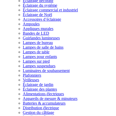
Éclairage décoratif
Éclairage du système
Éclairage commercial et industriel
Éclairage de Noël
Accessoires d’éclairage
Ampoules
Appliques murales
Bandes de LED
Guirlandes lumineuses
Lampes de bureau
Lampes de salle de bains
Lampes de table
Lampes pour enfants
Lampes sur pied
Lampes suspendues
Luminaires de soubassement
Plafonniers
Veilleuses
Éclairage de jardin
Éclairage des plantes
Alimentations électriques
Appareils de mesure & minuteurs
Batteries & accumulateurs
Distribution électrique
Gestion du câblage