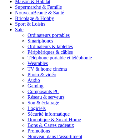
Maison & Habitat
Supermarché & Famille
Nouveau
Beauté & Santé
Bricolage & Hobby
Sport & Loisirs
Sale
Ordinateurs portables
Smartphones
Ordinateurs & tablettes
Périphériques & câbles
Téléphone portable et téléphonie
Wearables
TV & home cinéma
Photo & vidéo
Audio
Gaming
Composants PC
Réseau & serveurs
Son & éclairage
Logiciels
Sécurité informatique
Domotique & Smart Home
Bons & Cartes cadeaux
Promotions
Nouveau dans l’assortiment