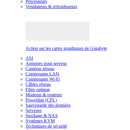
Processeurs
Ventilateurs & refroidisseurs
Action sur les cartes graphiques de Gigabyte
ASI
Armoires pour serveur
Caméras réseau
Composants LAN
Composants Wi-Fi
Câbles réseau
Fibre optique
Modems & routeurs
Powerline (CPL)
Sauvegarde des données
Serveurs
Stockage & NAS
Systèmes KVM
Techniques de sécurité