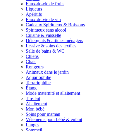
Eaux-de-vie de fruits
Liqueurs
Apéritifs
Eaux-de-vie de vin
Cadeaux Spiritueux & Boissons
Spiritueux sans alcool
Cuisine & vaisselle
Détergents & articles ménagers
Lessive & soins des textiles
Salle de bains & WC
Chiens
Chats
Rongeurs
Animaux dans le jardin
Aquariophilie
Terrariophilie
Étang
Mode maternité et allaitement
Tire-lait
Allaitement
Mon bébé
Soins pour maman
Vêtements pour bébé & enfant
Langes
Sommeil