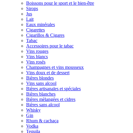
Boissons pour le sport et le bien-être
Sirops
Jus
Lait
Eaux minérales
Cigarettes
Cigarillos & Cigares
Tabac
Accessoires pour le tabac
Vins rouges
Vins blancs
Vins rosés
Champagnes et vins mousseux
Vins doux et de dessert
Bières blondes
Vins sans alcool
Bières artisanales et spéciales
Bières blanches
Bières mèlangées et cidres
Bières sans alcool
Whisky
Gin
Rhum & cachaça
Vodka
Tequila