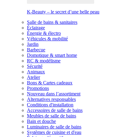
K-Beauty – le secret d’une belle peau
Salle de bains & sanitaires
Éclairage
Énergie & électro
Véhicules & mobilité
Jardin
Barbecue
Domotique & smart home
RC & modélisme
Sécurité
Animaux
Atelier
Bons & Cartes cadeaux
Promotions
Nouveau dans l’assortiment
Alternatives responsables
Conditions d'installation
Accessoires de salle de bains
Meubles de salle de bains
Bain et douche
Luminaires de salle de bains
Systèmes de cuisine et d'eau