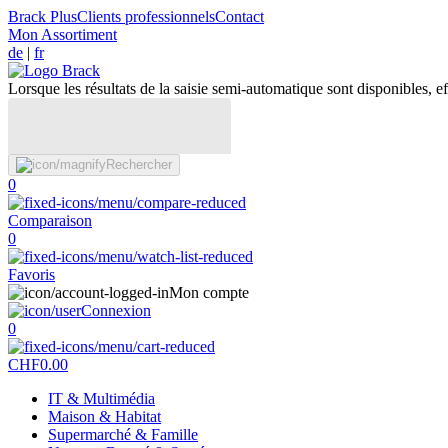
Brack Plus
Clients professionnels
Contact
Mon Assortiment
de
|
fr
Lorsque les résultats de la saisie semi-automatique sont disponibles, eff
Rechercher
0
Comparaison
0
Favoris
Mon compte
Connexion
0
CHF
0.00
IT & Multimédia
Maison & Habitat
Supermarché & Famille