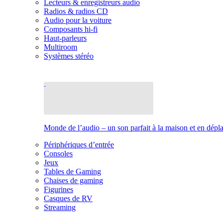
Lecteurs & enregistreurs audio
Radios & radios CD
Audio pour la voiture
Composants hi-fi
Haut-parleurs
Multiroom
Systèmes stéréo
Monde de l’audio – un son parfait à la maison et en dép
Périphériques d’entrée
Consoles
Jeux
Tables de Gaming
Chaises de gaming
Figurines
Casques de RV
Streaming