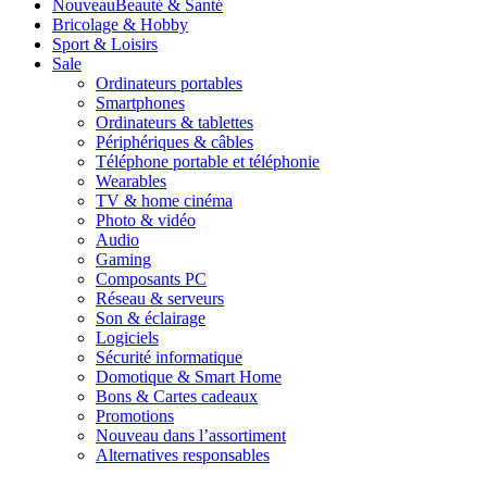
Nouveau
Beauté & Santé
Bricolage & Hobby
Sport & Loisirs
Sale
Ordinateurs portables
Smartphones
Ordinateurs & tablettes
Périphériques & câbles
Téléphone portable et téléphonie
Wearables
TV & home cinéma
Photo & vidéo
Audio
Gaming
Composants PC
Réseau & serveurs
Son & éclairage
Logiciels
Sécurité informatique
Domotique & Smart Home
Bons & Cartes cadeaux
Promotions
Nouveau dans l’assortiment
Alternatives responsables