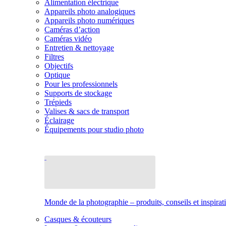
Alimentation électrique
Appareils photo analogiques
Appareils photo numériques
Caméras d’action
Caméras vidéo
Entretien & nettoyage
Filtres
Objectifs
Optique
Pour les professionnels
Supports de stockage
Trépieds
Valises & sacs de transport
Éclairage
Équipements pour studio photo
Monde de la photographie – produits, conseils et inspirat
Casques & écouteurs