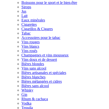
Boissons pour le sport et le bien-être
Sirops
Jus
Lait
Eaux minérales
Cigarettes
Cigarillos & Cigares
Tabac
Accessoires pour le tabac
Vins rouges
Vins blancs
Vins rosés
Champagnes et vins mousseux
Vins doux et de dessert
Bières blondes
Vins sans alcool
Bières artisanales et spéciales
Bières blanches
Bières mèlangées et cidres
Bières sans alcool
Whisky
Gin
Rhum & cachaça
Vodka
Tequila