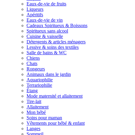
Eaux-de-vie de fruits
Liqueurs
Apéritifs
Eaux-de-vie de vin
Cadeaux Spiritueux & Boissons
Spiritueux sans alcool
Cuisine & vaisselle
Détergents & articles ménagers
Lessive & soins des textiles
Salle de bains & WC
Chiens
Chats
Rongeurs
Animaux dans le jardin
Aquariophilie
Terrariophilie
Étang
Mode maternité et allaitement
Tire-lait
Allaitement
Mon bébé
Soins pour maman
Vêtements pour bébé & enfant
Langes
Sommeil