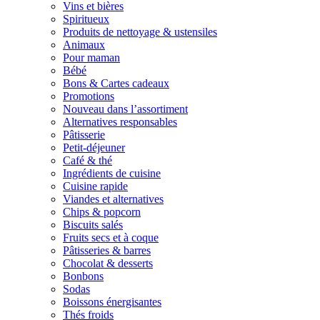
Vins et bières
Spiritueux
Produits de nettoyage & ustensiles
Animaux
Pour maman
Bébé
Bons & Cartes cadeaux
Promotions
Nouveau dans l’assortiment
Alternatives responsables
Pâtisserie
Petit-déjeuner
Café & thé
Ingrédients de cuisine
Cuisine rapide
Viandes et alternatives
Chips & popcorn
Biscuits salés
Fruits secs et à coque
Pâtisseries & barres
Chocolat & desserts
Bonbons
Sodas
Boissons énergisantes
Thés froids