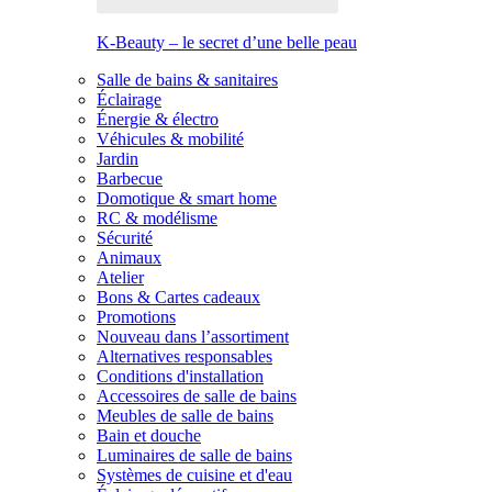
K-Beauty – le secret d’une belle peau
Salle de bains & sanitaires
Éclairage
Énergie & électro
Véhicules & mobilité
Jardin
Barbecue
Domotique & smart home
RC & modélisme
Sécurité
Animaux
Atelier
Bons & Cartes cadeaux
Promotions
Nouveau dans l’assortiment
Alternatives responsables
Conditions d'installation
Accessoires de salle de bains
Meubles de salle de bains
Bain et douche
Luminaires de salle de bains
Systèmes de cuisine et d'eau