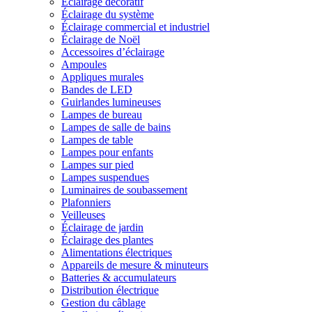
Éclairage décoratif
Éclairage du système
Éclairage commercial et industriel
Éclairage de Noël
Accessoires d’éclairage
Ampoules
Appliques murales
Bandes de LED
Guirlandes lumineuses
Lampes de bureau
Lampes de salle de bains
Lampes de table
Lampes pour enfants
Lampes sur pied
Lampes suspendues
Luminaires de soubassement
Plafonniers
Veilleuses
Éclairage de jardin
Éclairage des plantes
Alimentations électriques
Appareils de mesure & minuteurs
Batteries & accumulateurs
Distribution électrique
Gestion du câblage