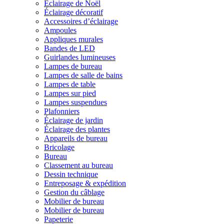
Éclairage de Noël
Éclairage décoratif
Accessoires d’éclairage
Ampoules
Appliques murales
Bandes de LED
Guirlandes lumineuses
Lampes de bureau
Lampes de salle de bains
Lampes de table
Lampes sur pied
Lampes suspendues
Plafonniers
Éclairage de jardin
Éclairage des plantes
Appareils de bureau
Bricolage
Bureau
Classement au bureau
Dessin technique
Entreposage & expédition
Gestion du câblage
Mobilier de bureau
Mobilier de bureau
Papeterie