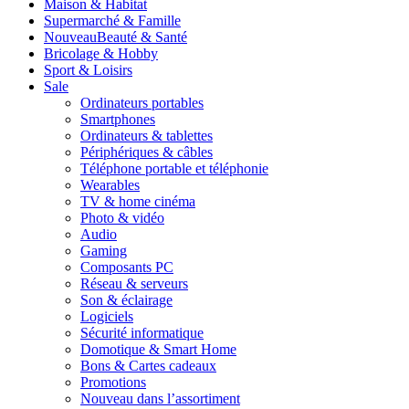
Maison & Habitat
Supermarché & Famille
Nouveau
Beauté & Santé
Bricolage & Hobby
Sport & Loisirs
Sale
Ordinateurs portables
Smartphones
Ordinateurs & tablettes
Périphériques & câbles
Téléphone portable et téléphonie
Wearables
TV & home cinéma
Photo & vidéo
Audio
Gaming
Composants PC
Réseau & serveurs
Son & éclairage
Logiciels
Sécurité informatique
Domotique & Smart Home
Bons & Cartes cadeaux
Promotions
Nouveau dans l’assortiment