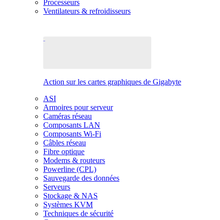
Processeurs
Ventilateurs & refroidisseurs
Action sur les cartes graphiques de Gigabyte
ASI
Armoires pour serveur
Caméras réseau
Composants LAN
Composants Wi-Fi
Câbles réseau
Fibre optique
Modems & routeurs
Powerline (CPL)
Sauvegarde des données
Serveurs
Stockage & NAS
Systèmes KVM
Techniques de sécurité