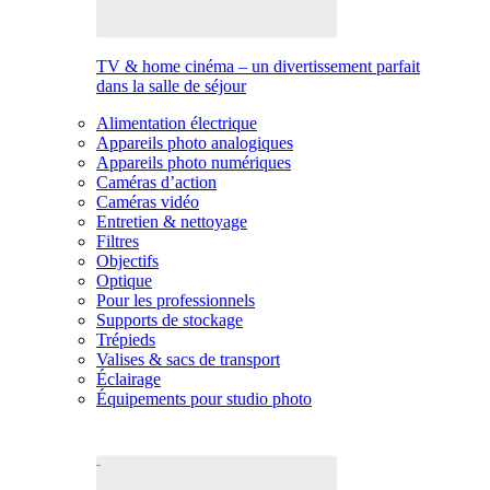
TV & home cinéma – un divertissement parfait
dans la salle de séjour
Alimentation électrique
Appareils photo analogiques
Appareils photo numériques
Caméras d’action
Caméras vidéo
Entretien & nettoyage
Filtres
Objectifs
Optique
Pour les professionnels
Supports de stockage
Trépieds
Valises & sacs de transport
Éclairage
Équipements pour studio photo