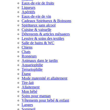
Eaux-de-vie de fruits
Liqueurs
Apéritifs
Eaux-de-vie de vin
Cadeaux Spiritueux & Boissons
Spiritueux sans alcool
Cuisine & vaisselle
Détergents & articles ménagers
Lessive & soins des textiles
Salle de bains & WC
Chiens
Chats
Rongeurs
Animaux dans le jardin
Aquariophilie
Terrariophilie
Étang
Mode maternité et allaitement
Tire-lait
Allaitement
Mon bébé
Soins pour maman
Vêtements pour bébé & enfant
Langes
Sommeil