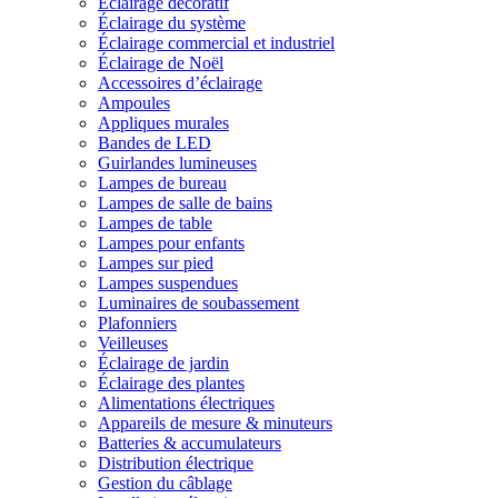
Éclairage décoratif
Éclairage du système
Éclairage commercial et industriel
Éclairage de Noël
Accessoires d’éclairage
Ampoules
Appliques murales
Bandes de LED
Guirlandes lumineuses
Lampes de bureau
Lampes de salle de bains
Lampes de table
Lampes pour enfants
Lampes sur pied
Lampes suspendues
Luminaires de soubassement
Plafonniers
Veilleuses
Éclairage de jardin
Éclairage des plantes
Alimentations électriques
Appareils de mesure & minuteurs
Batteries & accumulateurs
Distribution électrique
Gestion du câblage