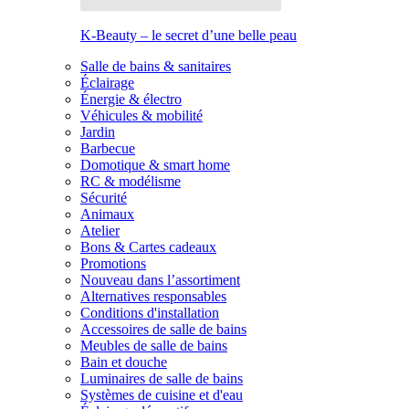
K-Beauty – le secret d’une belle peau
Salle de bains & sanitaires
Éclairage
Énergie & électro
Véhicules & mobilité
Jardin
Barbecue
Domotique & smart home
RC & modélisme
Sécurité
Animaux
Atelier
Bons & Cartes cadeaux
Promotions
Nouveau dans l’assortiment
Alternatives responsables
Conditions d'installation
Accessoires de salle de bains
Meubles de salle de bains
Bain et douche
Luminaires de salle de bains
Systèmes de cuisine et d'eau