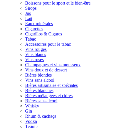
Boissons pour le sport et le bien-être
Sirops
Jus
Lait
Eaux minérales
Cigarettes
Cigarillos & Cigares
Tabac
Accessoires pour le tabac
Vins rouges
Vins blancs
Vins rosés
Champagnes et vins mousseux
Vins doux et de dessert
Bières blondes
Vins sans alcool
Bières artisanales et spéciales
Bières blanches
Bières mèlangées et cidres
Bières sans alcool
Whisky
Gin
Rhum & cachaça
Vodka
Tequila