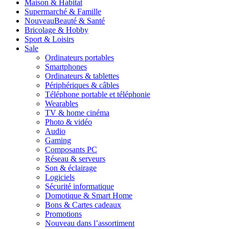
Maison & Habitat
Supermarché & Famille
Nouveau
Beauté & Santé
Bricolage & Hobby
Sport & Loisirs
Sale
Ordinateurs portables
Smartphones
Ordinateurs & tablettes
Périphériques & câbles
Téléphone portable et téléphonie
Wearables
TV & home cinéma
Photo & vidéo
Audio
Gaming
Composants PC
Réseau & serveurs
Son & éclairage
Logiciels
Sécurité informatique
Domotique & Smart Home
Bons & Cartes cadeaux
Promotions
Nouveau dans l’assortiment