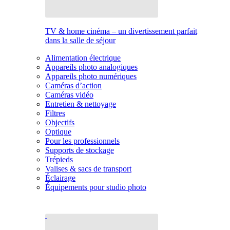
TV & home cinéma – un divertissement parfait
dans la salle de séjour
Alimentation électrique
Appareils photo analogiques
Appareils photo numériques
Caméras d’action
Caméras vidéo
Entretien & nettoyage
Filtres
Objectifs
Optique
Pour les professionnels
Supports de stockage
Trépieds
Valises & sacs de transport
Éclairage
Équipements pour studio photo