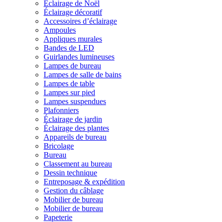
Éclairage de Noël
Éclairage décoratif
Accessoires d’éclairage
Ampoules
Appliques murales
Bandes de LED
Guirlandes lumineuses
Lampes de bureau
Lampes de salle de bains
Lampes de table
Lampes sur pied
Lampes suspendues
Plafonniers
Éclairage de jardin
Éclairage des plantes
Appareils de bureau
Bricolage
Bureau
Classement au bureau
Dessin technique
Entreposage & expédition
Gestion du câblage
Mobilier de bureau
Mobilier de bureau
Papeterie