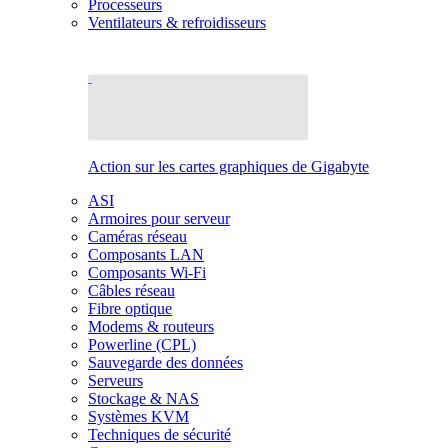
Processeurs
Ventilateurs & refroidisseurs
Action sur les cartes graphiques de Gigabyte
ASI
Armoires pour serveur
Caméras réseau
Composants LAN
Composants Wi-Fi
Câbles réseau
Fibre optique
Modems & routeurs
Powerline (CPL)
Sauvegarde des données
Serveurs
Stockage & NAS
Systèmes KVM
Techniques de sécurité