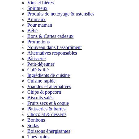
Vins et bières
Spiritueux
Produits de nettoyage & ustensiles
Animaux
Pour maman
Bébé
Bons & Cartes cadeaux
Promotions
Nouveau dans l’assortiment
Alternatives responsables
Pâtisserie
Petit-déjeuner
Café & thé
Ingrédients de cuisine
Cuisine rapide
Viandes et alternatives
Chips & popcorn
Biscuits salés
Fruits secs et à coque
Pâtisseries & barres
Chocolat & desserts
Bonbons
Sodas
Boissons énergisantes
Thés froids