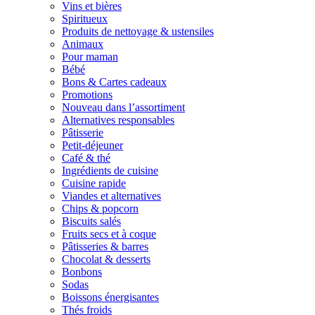
Vins et bières
Spiritueux
Produits de nettoyage & ustensiles
Animaux
Pour maman
Bébé
Bons & Cartes cadeaux
Promotions
Nouveau dans l’assortiment
Alternatives responsables
Pâtisserie
Petit-déjeuner
Café & thé
Ingrédients de cuisine
Cuisine rapide
Viandes et alternatives
Chips & popcorn
Biscuits salés
Fruits secs et à coque
Pâtisseries & barres
Chocolat & desserts
Bonbons
Sodas
Boissons énergisantes
Thés froids