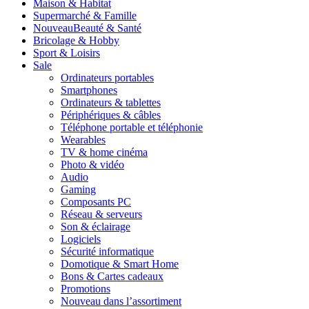
Maison & Habitat
Supermarché & Famille
Nouveau
Beauté & Santé
Bricolage & Hobby
Sport & Loisirs
Sale
Ordinateurs portables
Smartphones
Ordinateurs & tablettes
Périphériques & câbles
Téléphone portable et téléphonie
Wearables
TV & home cinéma
Photo & vidéo
Audio
Gaming
Composants PC
Réseau & serveurs
Son & éclairage
Logiciels
Sécurité informatique
Domotique & Smart Home
Bons & Cartes cadeaux
Promotions
Nouveau dans l’assortiment