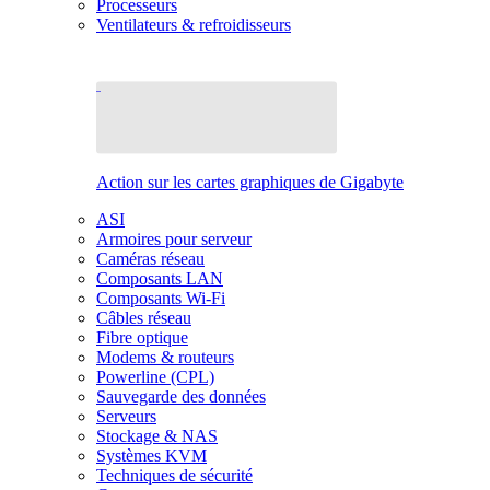
Processeurs
Ventilateurs & refroidisseurs
Action sur les cartes graphiques de Gigabyte
ASI
Armoires pour serveur
Caméras réseau
Composants LAN
Composants Wi-Fi
Câbles réseau
Fibre optique
Modems & routeurs
Powerline (CPL)
Sauvegarde des données
Serveurs
Stockage & NAS
Systèmes KVM
Techniques de sécurité