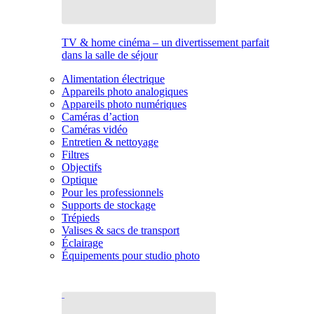
TV & home cinéma – un divertissement parfait
dans la salle de séjour
Alimentation électrique
Appareils photo analogiques
Appareils photo numériques
Caméras d’action
Caméras vidéo
Entretien & nettoyage
Filtres
Objectifs
Optique
Pour les professionnels
Supports de stockage
Trépieds
Valises & sacs de transport
Éclairage
Équipements pour studio photo