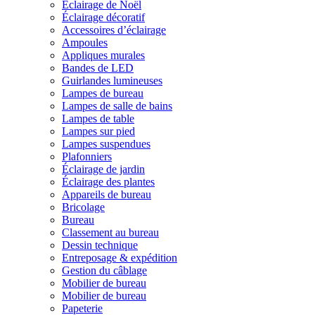
Éclairage de Noël
Éclairage décoratif
Accessoires d’éclairage
Ampoules
Appliques murales
Bandes de LED
Guirlandes lumineuses
Lampes de bureau
Lampes de salle de bains
Lampes de table
Lampes sur pied
Lampes suspendues
Plafonniers
Éclairage de jardin
Éclairage des plantes
Appareils de bureau
Bricolage
Bureau
Classement au bureau
Dessin technique
Entreposage & expédition
Gestion du câblage
Mobilier de bureau
Mobilier de bureau
Papeterie