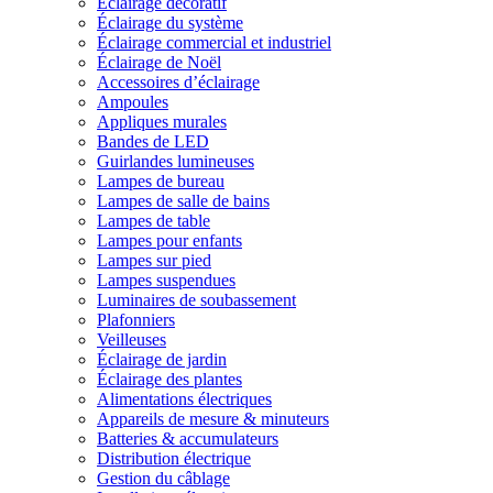
Éclairage décoratif
Éclairage du système
Éclairage commercial et industriel
Éclairage de Noël
Accessoires d’éclairage
Ampoules
Appliques murales
Bandes de LED
Guirlandes lumineuses
Lampes de bureau
Lampes de salle de bains
Lampes de table
Lampes pour enfants
Lampes sur pied
Lampes suspendues
Luminaires de soubassement
Plafonniers
Veilleuses
Éclairage de jardin
Éclairage des plantes
Alimentations électriques
Appareils de mesure & minuteurs
Batteries & accumulateurs
Distribution électrique
Gestion du câblage