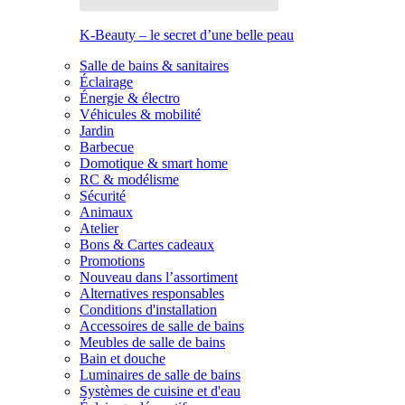
K-Beauty – le secret d’une belle peau
Salle de bains & sanitaires
Éclairage
Énergie & électro
Véhicules & mobilité
Jardin
Barbecue
Domotique & smart home
RC & modélisme
Sécurité
Animaux
Atelier
Bons & Cartes cadeaux
Promotions
Nouveau dans l’assortiment
Alternatives responsables
Conditions d'installation
Accessoires de salle de bains
Meubles de salle de bains
Bain et douche
Luminaires de salle de bains
Systèmes de cuisine et d'eau