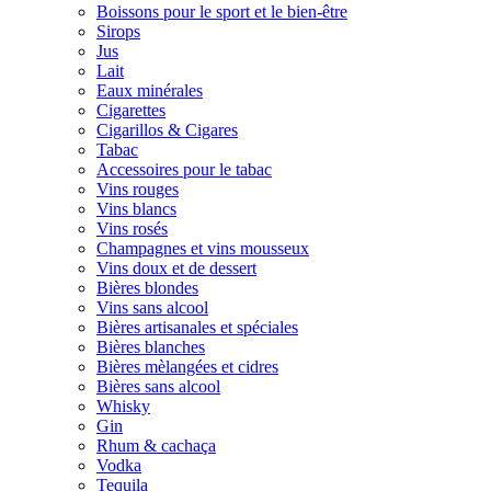
Boissons pour le sport et le bien-être
Sirops
Jus
Lait
Eaux minérales
Cigarettes
Cigarillos & Cigares
Tabac
Accessoires pour le tabac
Vins rouges
Vins blancs
Vins rosés
Champagnes et vins mousseux
Vins doux et de dessert
Bières blondes
Vins sans alcool
Bières artisanales et spéciales
Bières blanches
Bières mèlangées et cidres
Bières sans alcool
Whisky
Gin
Rhum & cachaça
Vodka
Tequila