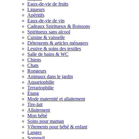
Eaux-de-vie de fruits
Liqueurs
Apéritifs
Eaux-de-vie de vin
Cadeaux Spiritueux & Boissons
Spiritueux sans alcool
Cuisine & vaisselle
Détergents & articles ménagers
Lessive & soins des textiles
Salle de bains & WC
Chiens
Chats
Rongeurs
Animaux dans le jardin
Aquariophilie
Terrariophilie
Étang
Mode maternité et allaitement
Tire-lait
Allaitement
Mon bébé
Soins pour maman
Vêtements pour bébé & enfant
Langes
Sommeil