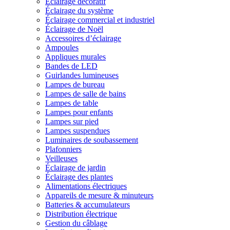
Éclairage décoratif
Éclairage du système
Éclairage commercial et industriel
Éclairage de Noël
Accessoires d’éclairage
Ampoules
Appliques murales
Bandes de LED
Guirlandes lumineuses
Lampes de bureau
Lampes de salle de bains
Lampes de table
Lampes pour enfants
Lampes sur pied
Lampes suspendues
Luminaires de soubassement
Plafonniers
Veilleuses
Éclairage de jardin
Éclairage des plantes
Alimentations électriques
Appareils de mesure & minuteurs
Batteries & accumulateurs
Distribution électrique
Gestion du câblage