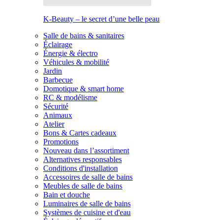
K-Beauty – le secret d’une belle peau
Salle de bains & sanitaires
Éclairage
Énergie & électro
Véhicules & mobilité
Jardin
Barbecue
Domotique & smart home
RC & modélisme
Sécurité
Animaux
Atelier
Bons & Cartes cadeaux
Promotions
Nouveau dans l’assortiment
Alternatives responsables
Conditions d'installation
Accessoires de salle de bains
Meubles de salle de bains
Bain et douche
Luminaires de salle de bains
Systèmes de cuisine et d'eau