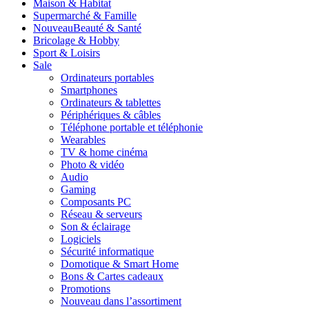
Maison & Habitat
Supermarché & Famille
Nouveau
Beauté & Santé
Bricolage & Hobby
Sport & Loisirs
Sale
Ordinateurs portables
Smartphones
Ordinateurs & tablettes
Périphériques & câbles
Téléphone portable et téléphonie
Wearables
TV & home cinéma
Photo & vidéo
Audio
Gaming
Composants PC
Réseau & serveurs
Son & éclairage
Logiciels
Sécurité informatique
Domotique & Smart Home
Bons & Cartes cadeaux
Promotions
Nouveau dans l’assortiment