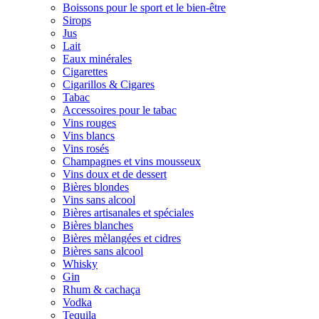
Boissons pour le sport et le bien-être
Sirops
Jus
Lait
Eaux minérales
Cigarettes
Cigarillos & Cigares
Tabac
Accessoires pour le tabac
Vins rouges
Vins blancs
Vins rosés
Champagnes et vins mousseux
Vins doux et de dessert
Bières blondes
Vins sans alcool
Bières artisanales et spéciales
Bières blanches
Bières mèlangées et cidres
Bières sans alcool
Whisky
Gin
Rhum & cachaça
Vodka
Tequila