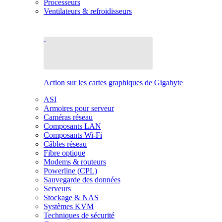
Processeurs
Ventilateurs & refroidisseurs
Action sur les cartes graphiques de Gigabyte
ASI
Armoires pour serveur
Caméras réseau
Composants LAN
Composants Wi-Fi
Câbles réseau
Fibre optique
Modems & routeurs
Powerline (CPL)
Sauvegarde des données
Serveurs
Stockage & NAS
Systèmes KVM
Techniques de sécurité