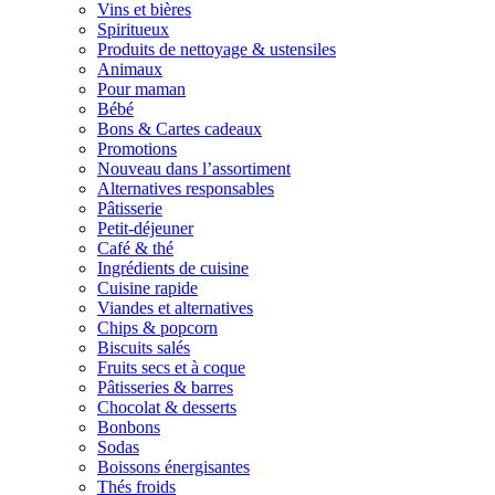
Vins et bières
Spiritueux
Produits de nettoyage & ustensiles
Animaux
Pour maman
Bébé
Bons & Cartes cadeaux
Promotions
Nouveau dans l’assortiment
Alternatives responsables
Pâtisserie
Petit-déjeuner
Café & thé
Ingrédients de cuisine
Cuisine rapide
Viandes et alternatives
Chips & popcorn
Biscuits salés
Fruits secs et à coque
Pâtisseries & barres
Chocolat & desserts
Bonbons
Sodas
Boissons énergisantes
Thés froids