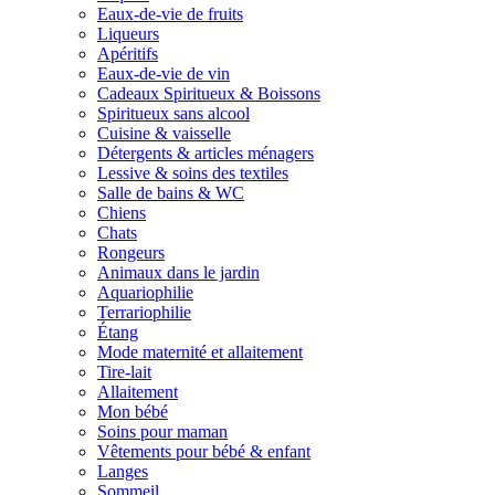
Eaux-de-vie de fruits
Liqueurs
Apéritifs
Eaux-de-vie de vin
Cadeaux Spiritueux & Boissons
Spiritueux sans alcool
Cuisine & vaisselle
Détergents & articles ménagers
Lessive & soins des textiles
Salle de bains & WC
Chiens
Chats
Rongeurs
Animaux dans le jardin
Aquariophilie
Terrariophilie
Étang
Mode maternité et allaitement
Tire-lait
Allaitement
Mon bébé
Soins pour maman
Vêtements pour bébé & enfant
Langes
Sommeil