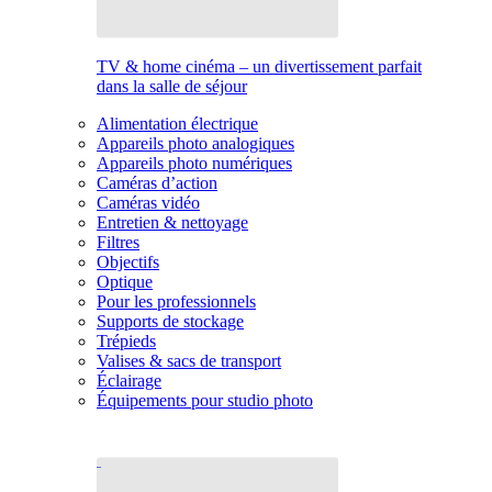
TV & home cinéma – un divertissement parfait
dans la salle de séjour
Alimentation électrique
Appareils photo analogiques
Appareils photo numériques
Caméras d’action
Caméras vidéo
Entretien & nettoyage
Filtres
Objectifs
Optique
Pour les professionnels
Supports de stockage
Trépieds
Valises & sacs de transport
Éclairage
Équipements pour studio photo