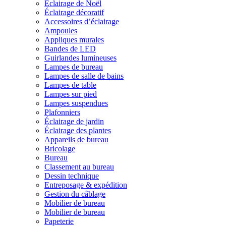
Éclairage de Noël
Éclairage décoratif
Accessoires d’éclairage
Ampoules
Appliques murales
Bandes de LED
Guirlandes lumineuses
Lampes de bureau
Lampes de salle de bains
Lampes de table
Lampes sur pied
Lampes suspendues
Plafonniers
Éclairage de jardin
Éclairage des plantes
Appareils de bureau
Bricolage
Bureau
Classement au bureau
Dessin technique
Entreposage & expédition
Gestion du câblage
Mobilier de bureau
Mobilier de bureau
Papeterie