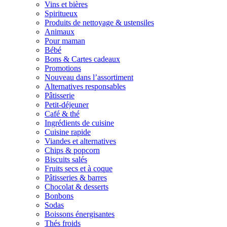
Vins et bières
Spiritueux
Produits de nettoyage & ustensiles
Animaux
Pour maman
Bébé
Bons & Cartes cadeaux
Promotions
Nouveau dans l’assortiment
Alternatives responsables
Pâtisserie
Petit-déjeuner
Café & thé
Ingrédients de cuisine
Cuisine rapide
Viandes et alternatives
Chips & popcorn
Biscuits salés
Fruits secs et à coque
Pâtisseries & barres
Chocolat & desserts
Bonbons
Sodas
Boissons énergisantes
Thés froids