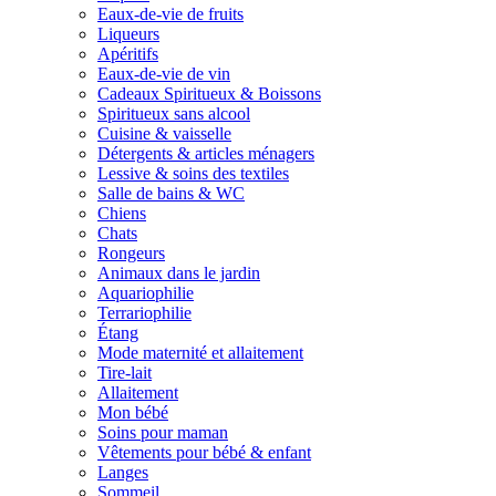
Eaux-de-vie de fruits
Liqueurs
Apéritifs
Eaux-de-vie de vin
Cadeaux Spiritueux & Boissons
Spiritueux sans alcool
Cuisine & vaisselle
Détergents & articles ménagers
Lessive & soins des textiles
Salle de bains & WC
Chiens
Chats
Rongeurs
Animaux dans le jardin
Aquariophilie
Terrariophilie
Étang
Mode maternité et allaitement
Tire-lait
Allaitement
Mon bébé
Soins pour maman
Vêtements pour bébé & enfant
Langes
Sommeil