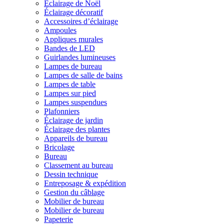
Éclairage de Noël
Éclairage décoratif
Accessoires d’éclairage
Ampoules
Appliques murales
Bandes de LED
Guirlandes lumineuses
Lampes de bureau
Lampes de salle de bains
Lampes de table
Lampes sur pied
Lampes suspendues
Plafonniers
Éclairage de jardin
Éclairage des plantes
Appareils de bureau
Bricolage
Bureau
Classement au bureau
Dessin technique
Entreposage & expédition
Gestion du câblage
Mobilier de bureau
Mobilier de bureau
Papeterie