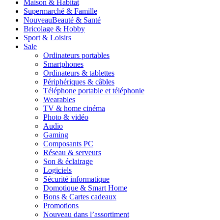
Maison & Habitat
Supermarché & Famille
Nouveau
Beauté & Santé
Bricolage & Hobby
Sport & Loisirs
Sale
Ordinateurs portables
Smartphones
Ordinateurs & tablettes
Périphériques & câbles
Téléphone portable et téléphonie
Wearables
TV & home cinéma
Photo & vidéo
Audio
Gaming
Composants PC
Réseau & serveurs
Son & éclairage
Logiciels
Sécurité informatique
Domotique & Smart Home
Bons & Cartes cadeaux
Promotions
Nouveau dans l’assortiment