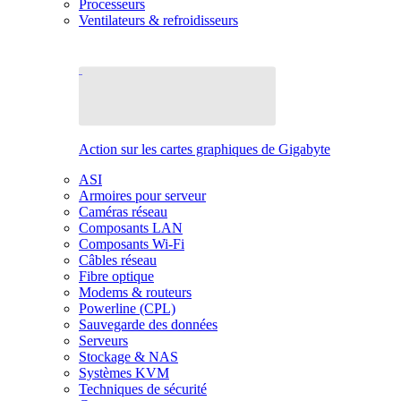
Processeurs
Ventilateurs & refroidisseurs
Action sur les cartes graphiques de Gigabyte
ASI
Armoires pour serveur
Caméras réseau
Composants LAN
Composants Wi-Fi
Câbles réseau
Fibre optique
Modems & routeurs
Powerline (CPL)
Sauvegarde des données
Serveurs
Stockage & NAS
Systèmes KVM
Techniques de sécurité