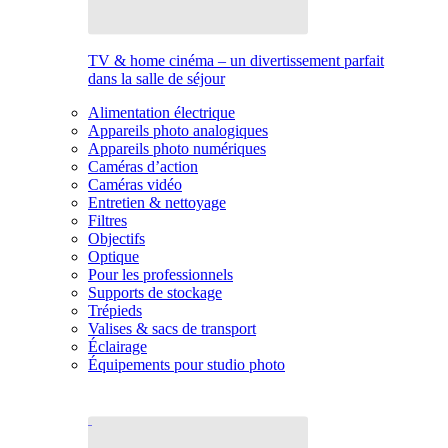
TV & home cinéma – un divertissement parfait
dans la salle de séjour
Alimentation électrique
Appareils photo analogiques
Appareils photo numériques
Caméras d’action
Caméras vidéo
Entretien & nettoyage
Filtres
Objectifs
Optique
Pour les professionnels
Supports de stockage
Trépieds
Valises & sacs de transport
Éclairage
Équipements pour studio photo