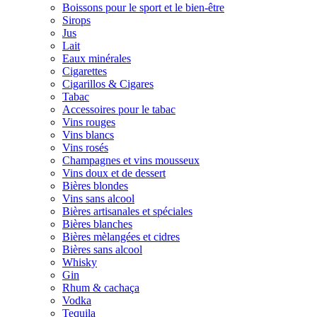
Boissons pour le sport et le bien-être
Sirops
Jus
Lait
Eaux minérales
Cigarettes
Cigarillos & Cigares
Tabac
Accessoires pour le tabac
Vins rouges
Vins blancs
Vins rosés
Champagnes et vins mousseux
Vins doux et de dessert
Bières blondes
Vins sans alcool
Bières artisanales et spéciales
Bières blanches
Bières mèlangées et cidres
Bières sans alcool
Whisky
Gin
Rhum & cachaça
Vodka
Tequila