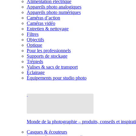
Alimentation électrique
Appareils photo analogiques
Appareils photo numériques
Caméras d’action
Caméras vidéo
Entretien & nettoyage
Filtres
Objectifs
Optique
Pour les professionnels
Supports de stockage
Trépieds
Valises & sacs de transport
Éclairage
Équipements pour studio photo
Monde de la photographie – produits, conseils et inspirat
Casques & écouteurs