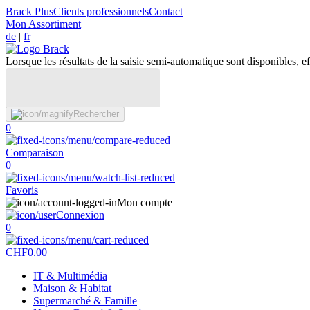
Brack Plus
Clients professionnels
Contact
Mon Assortiment
de
|
fr
Lorsque les résultats de la saisie semi-automatique sont disponibles, eff
Rechercher
0
Comparaison
0
Favoris
Mon compte
Connexion
0
CHF
0.00
IT & Multimédia
Maison & Habitat
Supermarché & Famille