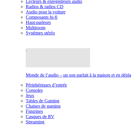
Lecteurs & enregistreurs audio
Radios & radios CD
Audio pour la voiture
Composants hi-fi
Haut-parleurs
Multiroom
Systèmes stéréo
Monde de l’audio – un son parfait à la maison et en dép
Périphériques d’entrée
Consoles
Jeux
Tables de Gaming
Chaises de gaming
Figurines
Casques de RV
Streaming