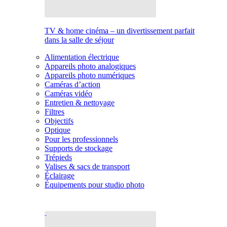
TV & home cinéma – un divertissement parfait
dans la salle de séjour
Alimentation électrique
Appareils photo analogiques
Appareils photo numériques
Caméras d’action
Caméras vidéo
Entretien & nettoyage
Filtres
Objectifs
Optique
Pour les professionnels
Supports de stockage
Trépieds
Valises & sacs de transport
Éclairage
Équipements pour studio photo