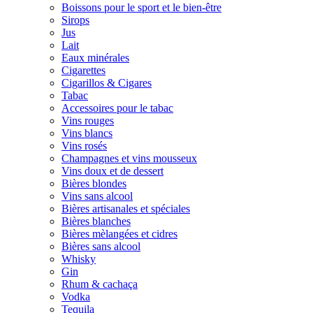
Boissons pour le sport et le bien-être
Sirops
Jus
Lait
Eaux minérales
Cigarettes
Cigarillos & Cigares
Tabac
Accessoires pour le tabac
Vins rouges
Vins blancs
Vins rosés
Champagnes et vins mousseux
Vins doux et de dessert
Bières blondes
Vins sans alcool
Bières artisanales et spéciales
Bières blanches
Bières mèlangées et cidres
Bières sans alcool
Whisky
Gin
Rhum & cachaça
Vodka
Tequila