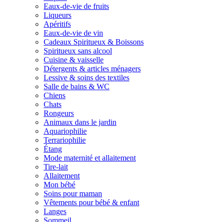
Eaux-de-vie de fruits
Liqueurs
Apéritifs
Eaux-de-vie de vin
Cadeaux Spiritueux & Boissons
Spiritueux sans alcool
Cuisine & vaisselle
Détergents & articles ménagers
Lessive & soins des textiles
Salle de bains & WC
Chiens
Chats
Rongeurs
Animaux dans le jardin
Aquariophilie
Terrariophilie
Étang
Mode maternité et allaitement
Tire-lait
Allaitement
Mon bébé
Soins pour maman
Vêtements pour bébé & enfant
Langes
Sommeil