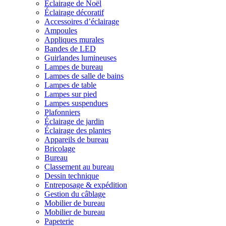
Éclairage de Noël
Éclairage décoratif
Accessoires d’éclairage
Ampoules
Appliques murales
Bandes de LED
Guirlandes lumineuses
Lampes de bureau
Lampes de salle de bains
Lampes de table
Lampes sur pied
Lampes suspendues
Plafonniers
Éclairage de jardin
Éclairage des plantes
Appareils de bureau
Bricolage
Bureau
Classement au bureau
Dessin technique
Entreposage & expédition
Gestion du câblage
Mobilier de bureau
Mobilier de bureau
Papeterie