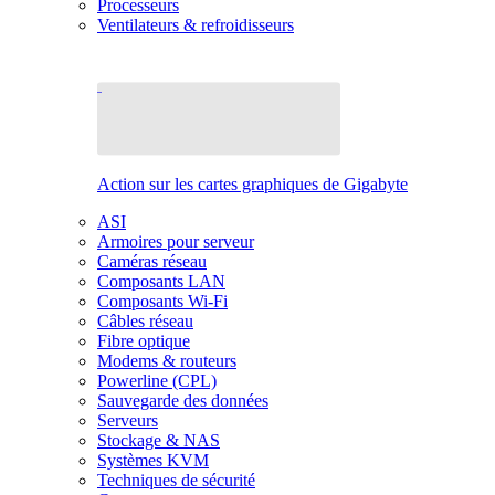
Processeurs
Ventilateurs & refroidisseurs
Action sur les cartes graphiques de Gigabyte
ASI
Armoires pour serveur
Caméras réseau
Composants LAN
Composants Wi-Fi
Câbles réseau
Fibre optique
Modems & routeurs
Powerline (CPL)
Sauvegarde des données
Serveurs
Stockage & NAS
Systèmes KVM
Techniques de sécurité