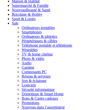
Maison & Habitat
Supermarché & Famille
Nouveau
Beauté & Santé
Bricolage & Hobby
Sport & Loisirs
Sale
Ordinateurs portables
Smartphones
Ordinateurs & tablettes
Périphériques & câbles
Téléphone portable et téléphonie
Wearables
TV & home cinéma
Photo & vidéo
Audio
Gaming
Composants PC
Réseau & serveurs
Son & éclairage
Logiciels
Sécurité informatique
Domotique & Smart Home
Bons & Cartes cadeaux
Promotions
Nouveau dans l’assortiment