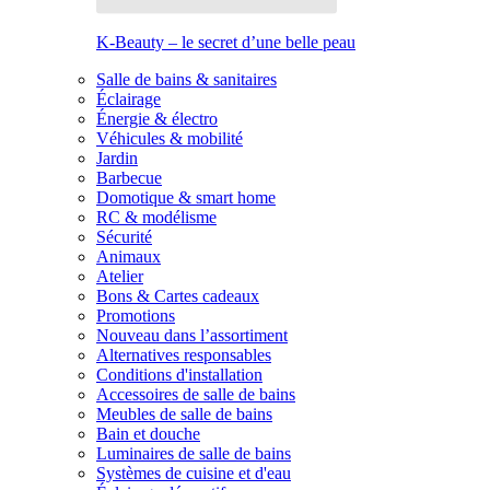
K-Beauty – le secret d’une belle peau
Salle de bains & sanitaires
Éclairage
Énergie & électro
Véhicules & mobilité
Jardin
Barbecue
Domotique & smart home
RC & modélisme
Sécurité
Animaux
Atelier
Bons & Cartes cadeaux
Promotions
Nouveau dans l’assortiment
Alternatives responsables
Conditions d'installation
Accessoires de salle de bains
Meubles de salle de bains
Bain et douche
Luminaires de salle de bains
Systèmes de cuisine et d'eau