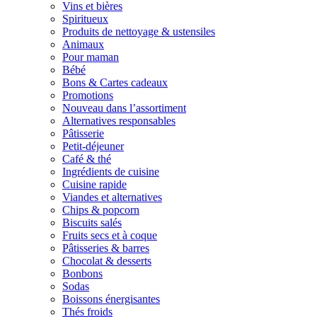
Vins et bières
Spiritueux
Produits de nettoyage & ustensiles
Animaux
Pour maman
Bébé
Bons & Cartes cadeaux
Promotions
Nouveau dans l’assortiment
Alternatives responsables
Pâtisserie
Petit-déjeuner
Café & thé
Ingrédients de cuisine
Cuisine rapide
Viandes et alternatives
Chips & popcorn
Biscuits salés
Fruits secs et à coque
Pâtisseries & barres
Chocolat & desserts
Bonbons
Sodas
Boissons énergisantes
Thés froids