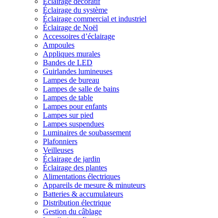
Éclairage décoratif
Éclairage du système
Éclairage commercial et industriel
Éclairage de Noël
Accessoires d’éclairage
Ampoules
Appliques murales
Bandes de LED
Guirlandes lumineuses
Lampes de bureau
Lampes de salle de bains
Lampes de table
Lampes pour enfants
Lampes sur pied
Lampes suspendues
Luminaires de soubassement
Plafonniers
Veilleuses
Éclairage de jardin
Éclairage des plantes
Alimentations électriques
Appareils de mesure & minuteurs
Batteries & accumulateurs
Distribution électrique
Gestion du câblage