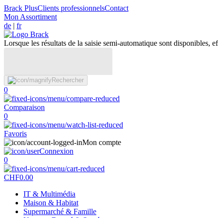
Brack Plus
Clients professionnels
Contact
Mon Assortiment
de
|
fr
Lorsque les résultats de la saisie semi-automatique sont disponibles, eff
Rechercher
0
Comparaison
0
Favoris
Mon compte
Connexion
0
CHF
0.00
IT & Multimédia
Maison & Habitat
Supermarché & Famille