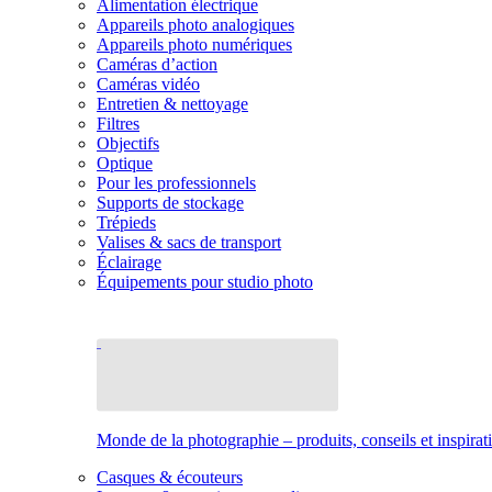
Alimentation électrique
Appareils photo analogiques
Appareils photo numériques
Caméras d’action
Caméras vidéo
Entretien & nettoyage
Filtres
Objectifs
Optique
Pour les professionnels
Supports de stockage
Trépieds
Valises & sacs de transport
Éclairage
Équipements pour studio photo
Monde de la photographie – produits, conseils et inspirat
Casques & écouteurs