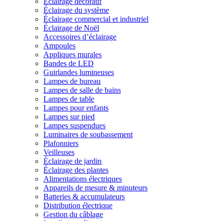
Éclairage décoratif
Éclairage du système
Éclairage commercial et industriel
Éclairage de Noël
Accessoires d’éclairage
Ampoules
Appliques murales
Bandes de LED
Guirlandes lumineuses
Lampes de bureau
Lampes de salle de bains
Lampes de table
Lampes pour enfants
Lampes sur pied
Lampes suspendues
Luminaires de soubassement
Plafonniers
Veilleuses
Éclairage de jardin
Éclairage des plantes
Alimentations électriques
Appareils de mesure & minuteurs
Batteries & accumulateurs
Distribution électrique
Gestion du câblage