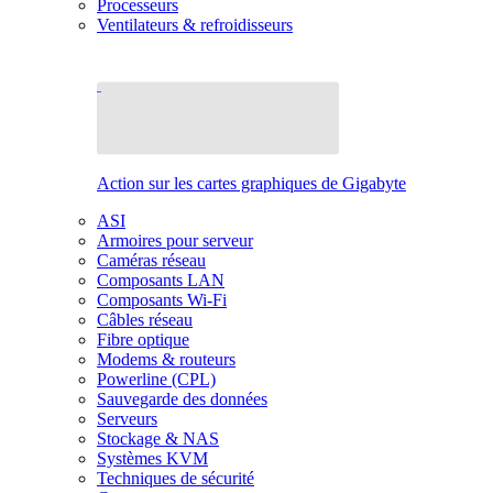
Processeurs
Ventilateurs & refroidisseurs
Action sur les cartes graphiques de Gigabyte
ASI
Armoires pour serveur
Caméras réseau
Composants LAN
Composants Wi-Fi
Câbles réseau
Fibre optique
Modems & routeurs
Powerline (CPL)
Sauvegarde des données
Serveurs
Stockage & NAS
Systèmes KVM
Techniques de sécurité