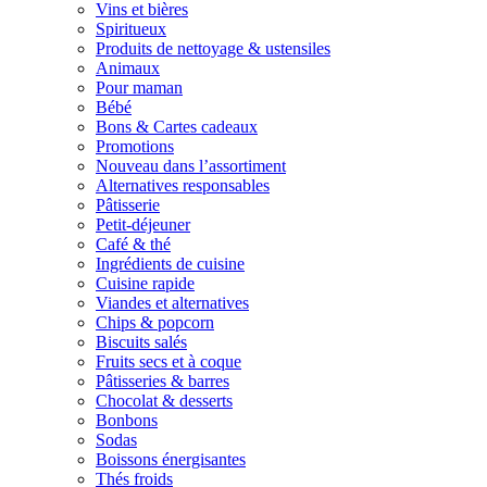
Vins et bières
Spiritueux
Produits de nettoyage & ustensiles
Animaux
Pour maman
Bébé
Bons & Cartes cadeaux
Promotions
Nouveau dans l’assortiment
Alternatives responsables
Pâtisserie
Petit-déjeuner
Café & thé
Ingrédients de cuisine
Cuisine rapide
Viandes et alternatives
Chips & popcorn
Biscuits salés
Fruits secs et à coque
Pâtisseries & barres
Chocolat & desserts
Bonbons
Sodas
Boissons énergisantes
Thés froids