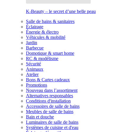
K-Beauty – le secret d’une belle peau
Salle de bains & sanitaires
Éclairage
Énergie & électro
Véhicules & mobilité
Jardin
Barbecue
Domotique & smart home
RC & modélisme
Sécurité
Animaux
Atelier
Bons & Cartes cadeaux
Promotions
Nouveau dans l’assortiment
Alternatives responsables
Conditions d'installation
Accessoires de salle de bains
Meubles de salle de bains
Bain et douche
Luminaires de salle de bains
Systèmes de cuisine et d'eau