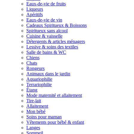
Eaux-de-vie de fruits
Liqueurs
Apéritifs
Eaux-de-vie de vin
Cadeaux Spiritueux & Boissons
Spiritueux sans alcool
Cuisine & vaisselle
Détergents & articles ménagers
Lessive & soins des textiles
Salle de bains & WC
Chiens
Chats
Rongeurs
Animaux dans le jardin
Aquariophilie
Terrariophilie
Étang
Mode maternité et allaitement
Tire-lait
Allaitement
Mon bébé
Soins pour maman
Vêtements pour bébé & enfant
Langes
Sommeil