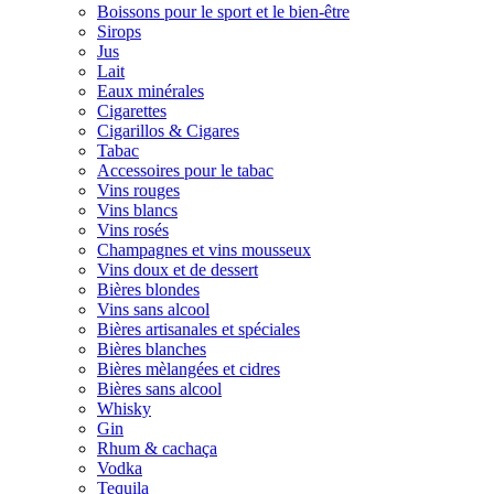
Boissons pour le sport et le bien-être
Sirops
Jus
Lait
Eaux minérales
Cigarettes
Cigarillos & Cigares
Tabac
Accessoires pour le tabac
Vins rouges
Vins blancs
Vins rosés
Champagnes et vins mousseux
Vins doux et de dessert
Bières blondes
Vins sans alcool
Bières artisanales et spéciales
Bières blanches
Bières mèlangées et cidres
Bières sans alcool
Whisky
Gin
Rhum & cachaça
Vodka
Tequila