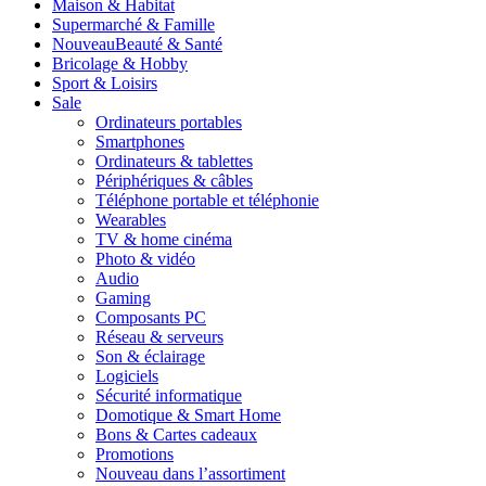
Maison & Habitat
Supermarché & Famille
Nouveau
Beauté & Santé
Bricolage & Hobby
Sport & Loisirs
Sale
Ordinateurs portables
Smartphones
Ordinateurs & tablettes
Périphériques & câbles
Téléphone portable et téléphonie
Wearables
TV & home cinéma
Photo & vidéo
Audio
Gaming
Composants PC
Réseau & serveurs
Son & éclairage
Logiciels
Sécurité informatique
Domotique & Smart Home
Bons & Cartes cadeaux
Promotions
Nouveau dans l’assortiment