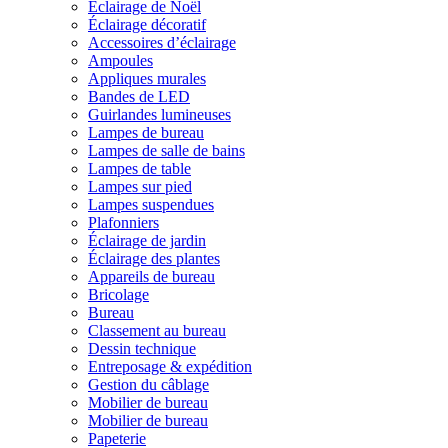
Éclairage de Noël
Éclairage décoratif
Accessoires d’éclairage
Ampoules
Appliques murales
Bandes de LED
Guirlandes lumineuses
Lampes de bureau
Lampes de salle de bains
Lampes de table
Lampes sur pied
Lampes suspendues
Plafonniers
Éclairage de jardin
Éclairage des plantes
Appareils de bureau
Bricolage
Bureau
Classement au bureau
Dessin technique
Entreposage & expédition
Gestion du câblage
Mobilier de bureau
Mobilier de bureau
Papeterie