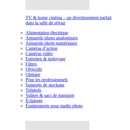
TV & home cinéma – un divertissement parfait
dans la salle de séjour
Alimentation électrique
Appareils photo analogiques
Appareils photo numériques
Caméras d’action
Caméras vidéo
Entretien & nettoyage
Filtres
Objectifs
Optique
Pour les professionnels
Supports de stockage
Trépieds
Valises & sacs de transport
Éclairage
Équipements pour studio photo