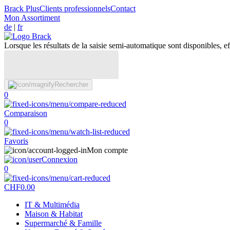
Brack Plus
Clients professionnels
Contact
Mon Assortiment
de
|
fr
Lorsque les résultats de la saisie semi-automatique sont disponibles, eff
Rechercher
0
Comparaison
0
Favoris
Mon compte
Connexion
0
CHF
0.00
IT & Multimédia
Maison & Habitat
Supermarché & Famille