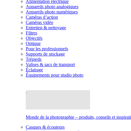
Alimentation électrique
Appareils photo analogiques
Appareils photo numériques
Caméras d’action
Caméras vidéo
Entretien & nettoyage
Filtres
Objectifs
Optique
Pour les professionnels
Supports de stockage
Trépieds
Valises & sacs de transport
Éclairage
Équipements pour studio photo
Monde de la photographie – produits, conseils et inspirat
Casques & écouteurs