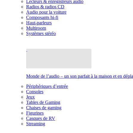
Lecteurs & enregistreurs audio
Radios & radios CD
Audio pour la voiture
Composants hi-fi
Haut-parleurs
Multiroom
Systèmes stéréo
Monde de l’audio – un son parfait à la maison et en dép
Périphériques d’entrée
Consoles
Jeux
Tables de Gaming
Chaises de gaming
Figurines
Casques de RV
Streaming