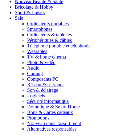
Nouveau
Beauté & Santé
Bricolage & Hobby
Sport & Loisirs
Sale
Ordinateurs portables
Smartphones
Ordinateurs & tablettes
Périphériques & câbles
Téléphone portable et téléphonie
Wearables
TV & home cinéma
Photo & vidéo
Audio
Gaming
Composants PC
Réseau & serveurs
Son & éclairage
Logiciels
Sécurité informatique
Domotique & Smart Home
Bons & Cartes cadeaux
Promotions
Nouveau dans l’assortiment
Alternatives responsables