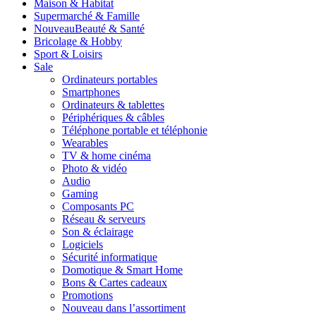
Maison & Habitat
Supermarché & Famille
Nouveau
Beauté & Santé
Bricolage & Hobby
Sport & Loisirs
Sale
Ordinateurs portables
Smartphones
Ordinateurs & tablettes
Périphériques & câbles
Téléphone portable et téléphonie
Wearables
TV & home cinéma
Photo & vidéo
Audio
Gaming
Composants PC
Réseau & serveurs
Son & éclairage
Logiciels
Sécurité informatique
Domotique & Smart Home
Bons & Cartes cadeaux
Promotions
Nouveau dans l’assortiment