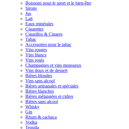
Boissons pour le sport et le bien-être
Sirops
Jus
Lait
Eaux minérales
Cigarettes
Cigarillos & Cigares
Tabac
Accessoires pour le tabac
Vins rouges
Vins blancs
Vins rosés
Champagnes et vins mousseux
Vins doux et de dessert
Bières blondes
Vins sans alcool
Bières artisanales et spéciales
Bières blanches
Bières mèlangées et cidres
Bières sans alcool
Whisky
Gin
Rhum & cachaça
Vodka
Tequila