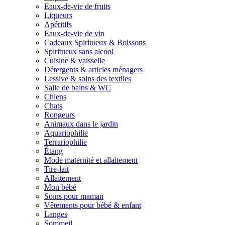
Eaux-de-vie de fruits
Liqueurs
Apéritifs
Eaux-de-vie de vin
Cadeaux Spiritueux & Boissons
Spiritueux sans alcool
Cuisine & vaisselle
Détergents & articles ménagers
Lessive & soins des textiles
Salle de bains & WC
Chiens
Chats
Rongeurs
Animaux dans le jardin
Aquariophilie
Terrariophilie
Étang
Mode maternité et allaitement
Tire-lait
Allaitement
Mon bébé
Soins pour maman
Vêtements pour bébé & enfant
Langes
Sommeil