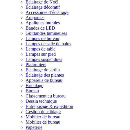
Éclairage de Noël
Éclairage décoratif
Accessoires d’éclairage
Ampoules
Appliques murales
Bandes de LED
Guirlandes lumineuses
Lampes de bureau
Lampes de salle de bains
Lampes de table
Lampes sur pied
Lampes suspendues
Plafonniers
Éclairage de jardin
Éclairage des plantes
Appareils de bureau
Bricolage
Bureau
Classement au bureau
Dessin technique
Entreposage & expédition
Gestion du câblage
Mobilier de bureau
Mobilier de bureau
Papeterie