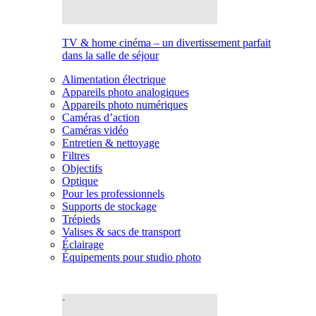
TV & home cinéma – un divertissement parfait
dans la salle de séjour
Alimentation électrique
Appareils photo analogiques
Appareils photo numériques
Caméras d’action
Caméras vidéo
Entretien & nettoyage
Filtres
Objectifs
Optique
Pour les professionnels
Supports de stockage
Trépieds
Valises & sacs de transport
Éclairage
Équipements pour studio photo