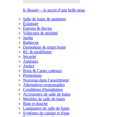
K-Beauty – le secret d’une belle peau
Salle de bains & sanitaires
Éclairage
Énergie & électro
Véhicules & mobilité
Jardin
Barbecue
Domotique & smart home
RC & modélisme
Sécurité
Animaux
Atelier
Bons & Cartes cadeaux
Promotions
Nouveau dans l’assortiment
Alternatives responsables
Conditions d'installation
Accessoires de salle de bains
Meubles de salle de bains
Bain et douche
Luminaires de salle de bains
Systèmes de cuisine et d'eau