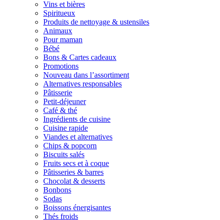
Vins et bières
Spiritueux
Produits de nettoyage & ustensiles
Animaux
Pour maman
Bébé
Bons & Cartes cadeaux
Promotions
Nouveau dans l’assortiment
Alternatives responsables
Pâtisserie
Petit-déjeuner
Café & thé
Ingrédients de cuisine
Cuisine rapide
Viandes et alternatives
Chips & popcorn
Biscuits salés
Fruits secs et à coque
Pâtisseries & barres
Chocolat & desserts
Bonbons
Sodas
Boissons énergisantes
Thés froids