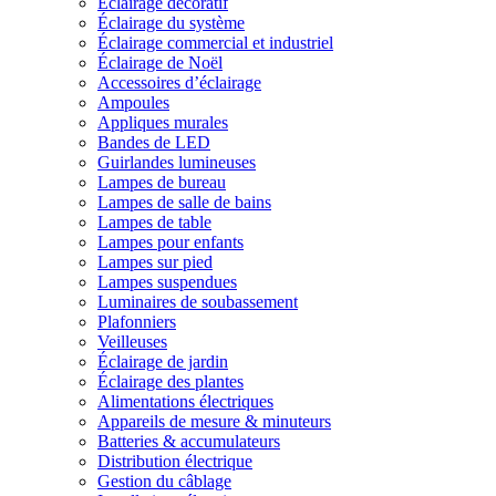
Éclairage décoratif
Éclairage du système
Éclairage commercial et industriel
Éclairage de Noël
Accessoires d’éclairage
Ampoules
Appliques murales
Bandes de LED
Guirlandes lumineuses
Lampes de bureau
Lampes de salle de bains
Lampes de table
Lampes pour enfants
Lampes sur pied
Lampes suspendues
Luminaires de soubassement
Plafonniers
Veilleuses
Éclairage de jardin
Éclairage des plantes
Alimentations électriques
Appareils de mesure & minuteurs
Batteries & accumulateurs
Distribution électrique
Gestion du câblage