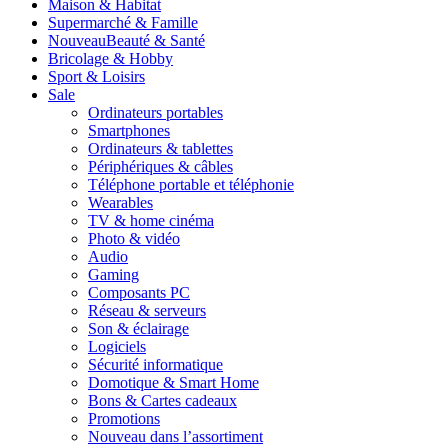
Maison & Habitat
Supermarché & Famille
Nouveau
Beauté & Santé
Bricolage & Hobby
Sport & Loisirs
Sale
Ordinateurs portables
Smartphones
Ordinateurs & tablettes
Périphériques & câbles
Téléphone portable et téléphonie
Wearables
TV & home cinéma
Photo & vidéo
Audio
Gaming
Composants PC
Réseau & serveurs
Son & éclairage
Logiciels
Sécurité informatique
Domotique & Smart Home
Bons & Cartes cadeaux
Promotions
Nouveau dans l’assortiment