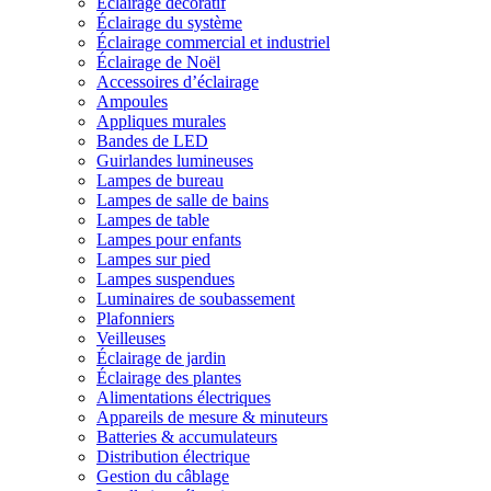
Éclairage décoratif
Éclairage du système
Éclairage commercial et industriel
Éclairage de Noël
Accessoires d’éclairage
Ampoules
Appliques murales
Bandes de LED
Guirlandes lumineuses
Lampes de bureau
Lampes de salle de bains
Lampes de table
Lampes pour enfants
Lampes sur pied
Lampes suspendues
Luminaires de soubassement
Plafonniers
Veilleuses
Éclairage de jardin
Éclairage des plantes
Alimentations électriques
Appareils de mesure & minuteurs
Batteries & accumulateurs
Distribution électrique
Gestion du câblage