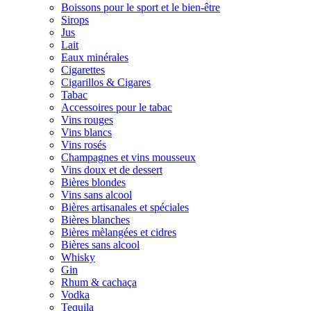
Boissons pour le sport et le bien-être
Sirops
Jus
Lait
Eaux minérales
Cigarettes
Cigarillos & Cigares
Tabac
Accessoires pour le tabac
Vins rouges
Vins blancs
Vins rosés
Champagnes et vins mousseux
Vins doux et de dessert
Bières blondes
Vins sans alcool
Bières artisanales et spéciales
Bières blanches
Bières mèlangées et cidres
Bières sans alcool
Whisky
Gin
Rhum & cachaça
Vodka
Tequila