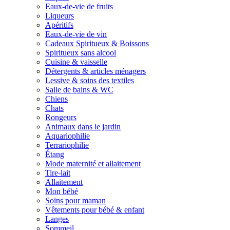
Eaux-de-vie de fruits
Liqueurs
Apéritifs
Eaux-de-vie de vin
Cadeaux Spiritueux & Boissons
Spiritueux sans alcool
Cuisine & vaisselle
Détergents & articles ménagers
Lessive & soins des textiles
Salle de bains & WC
Chiens
Chats
Rongeurs
Animaux dans le jardin
Aquariophilie
Terrariophilie
Étang
Mode maternité et allaitement
Tire-lait
Allaitement
Mon bébé
Soins pour maman
Vêtements pour bébé & enfant
Langes
Sommeil