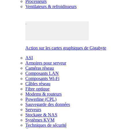
Processeurs
Ventilateurs & refroidisseurs
Action sur les cartes graphiques de Gigabyte
ASI
Armoires pour serveur
Caméras réseau
Composants LAN
Composants Wi-Fi
Câbles réseau
Fibre optique
Modems & routeurs
Powerline (CPL)
Sauvegarde des données
Serveurs
Stockage & NAS
Systèmes KVM
Techniques de sécurité