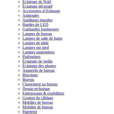
Éclairage de Noël
Éclairage décoratif
Accessoires d’éclairage
Ampoules
Appliques murales
Bandes de LED
Guirlandes lumineuses
Lampes de bureau
Lampes de salle de bains
Lampes de table
Lampes sur pied
Lampes suspendues
Plafonniers
Éclairage de jardin
Éclairage des plantes
Appareils de bureau
Bricolage
Bureau
Classement au bureau
Dessin technique
Entreposage & expédition
Gestion du câblage
Mobilier de bureau
Mobilier de bureau
Papeterie