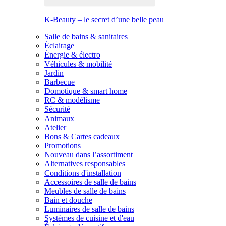
K-Beauty – le secret d’une belle peau
Salle de bains & sanitaires
Éclairage
Énergie & électro
Véhicules & mobilité
Jardin
Barbecue
Domotique & smart home
RC & modélisme
Sécurité
Animaux
Atelier
Bons & Cartes cadeaux
Promotions
Nouveau dans l’assortiment
Alternatives responsables
Conditions d'installation
Accessoires de salle de bains
Meubles de salle de bains
Bain et douche
Luminaires de salle de bains
Systèmes de cuisine et d'eau