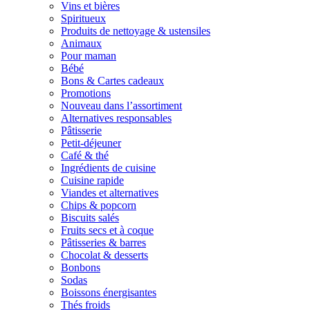
Vins et bières
Spiritueux
Produits de nettoyage & ustensiles
Animaux
Pour maman
Bébé
Bons & Cartes cadeaux
Promotions
Nouveau dans l’assortiment
Alternatives responsables
Pâtisserie
Petit-déjeuner
Café & thé
Ingrédients de cuisine
Cuisine rapide
Viandes et alternatives
Chips & popcorn
Biscuits salés
Fruits secs et à coque
Pâtisseries & barres
Chocolat & desserts
Bonbons
Sodas
Boissons énergisantes
Thés froids