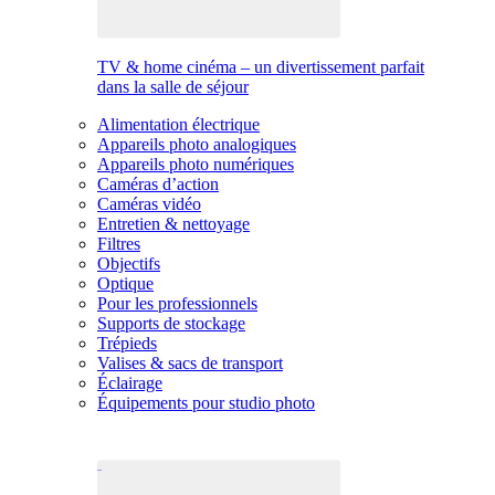
TV & home cinéma – un divertissement parfait
dans la salle de séjour
Alimentation électrique
Appareils photo analogiques
Appareils photo numériques
Caméras d’action
Caméras vidéo
Entretien & nettoyage
Filtres
Objectifs
Optique
Pour les professionnels
Supports de stockage
Trépieds
Valises & sacs de transport
Éclairage
Équipements pour studio photo