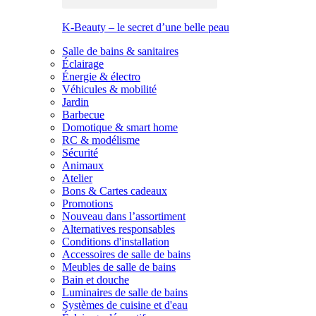
K-Beauty – le secret d’une belle peau
Salle de bains & sanitaires
Éclairage
Énergie & électro
Véhicules & mobilité
Jardin
Barbecue
Domotique & smart home
RC & modélisme
Sécurité
Animaux
Atelier
Bons & Cartes cadeaux
Promotions
Nouveau dans l’assortiment
Alternatives responsables
Conditions d'installation
Accessoires de salle de bains
Meubles de salle de bains
Bain et douche
Luminaires de salle de bains
Systèmes de cuisine et d'eau