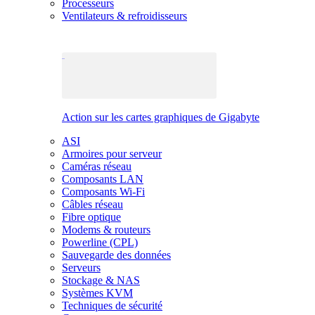
Processeurs
Ventilateurs & refroidisseurs
Action sur les cartes graphiques de Gigabyte
ASI
Armoires pour serveur
Caméras réseau
Composants LAN
Composants Wi-Fi
Câbles réseau
Fibre optique
Modems & routeurs
Powerline (CPL)
Sauvegarde des données
Serveurs
Stockage & NAS
Systèmes KVM
Techniques de sécurité