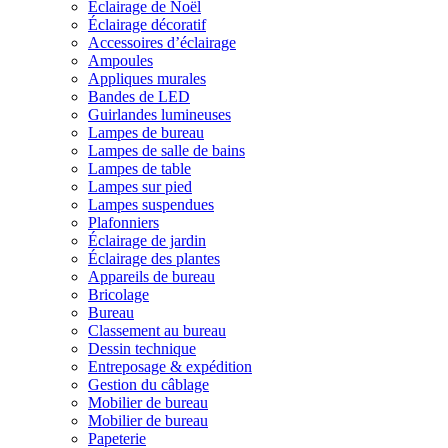
Éclairage de Noël
Éclairage décoratif
Accessoires d’éclairage
Ampoules
Appliques murales
Bandes de LED
Guirlandes lumineuses
Lampes de bureau
Lampes de salle de bains
Lampes de table
Lampes sur pied
Lampes suspendues
Plafonniers
Éclairage de jardin
Éclairage des plantes
Appareils de bureau
Bricolage
Bureau
Classement au bureau
Dessin technique
Entreposage & expédition
Gestion du câblage
Mobilier de bureau
Mobilier de bureau
Papeterie