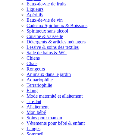
Eaux-de-vie de fruits
Liqueurs
Apéritifs
Eaux-de-vie de vin
Cadeaux Spiritueux & Boissons
Spiritueux sans alcool
Cuisine & vaisselle
Détergents & articles ménagers
Lessive & soins des textiles
Salle de bains & WC
Chiens
Chats
Rongeurs
Animaux dans le jardin
Aquariophilie
Terrariophilie
Étang
Mode maternité et allaitement
Tire-lait
Allaitement
Mon bébé
Soins pour maman
Vêtements pour bébé & enfant
Langes
Sommeil