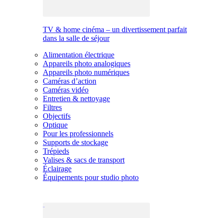
TV & home cinéma – un divertissement parfait
dans la salle de séjour
Alimentation électrique
Appareils photo analogiques
Appareils photo numériques
Caméras d’action
Caméras vidéo
Entretien & nettoyage
Filtres
Objectifs
Optique
Pour les professionnels
Supports de stockage
Trépieds
Valises & sacs de transport
Éclairage
Équipements pour studio photo