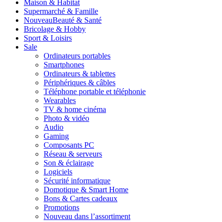
Maison & Habitat
Supermarché & Famille
Nouveau
Beauté & Santé
Bricolage & Hobby
Sport & Loisirs
Sale
Ordinateurs portables
Smartphones
Ordinateurs & tablettes
Périphériques & câbles
Téléphone portable et téléphonie
Wearables
TV & home cinéma
Photo & vidéo
Audio
Gaming
Composants PC
Réseau & serveurs
Son & éclairage
Logiciels
Sécurité informatique
Domotique & Smart Home
Bons & Cartes cadeaux
Promotions
Nouveau dans l’assortiment