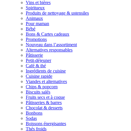
Vins et bières
Spiritueux
Produits de nettoyage & ustensiles
Animaux
Pour maman
Bébé
Bons & Cartes cadeaux
Promotions
Nouveau dans l’assortiment
Alternatives responsables
Pâtisserie
Petit-déjeuner
Café & thé
Ingrédients de cuisine
Cuisine rapide
Viandes et alternatives
Chips & popcorn
Biscuits salés
Fruits secs et à coque
Pâtisseries & barres
Chocolat & desserts
Bonbons
Sodas
Boissons énergisantes
Thés froids