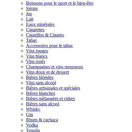
Boissons pour le sport et le bien-être
Sirops
Jus
Lait
Eaux minérales
Cigarettes
Cigarillos & Cigares
Tabac
Accessoires pour le tabac
Vins rouges
Vins blancs
Vins rosés
Champagnes et vins mousseux
Vins doux et de dessert
Bières blondes
Vins sans alcool
Bières artisanales et spéciales
Bières blanches
Bières mèlangées et cidres
Bières sans alcool
Whisky
Gin
Rhum & cachaça
Vodka
Tequila