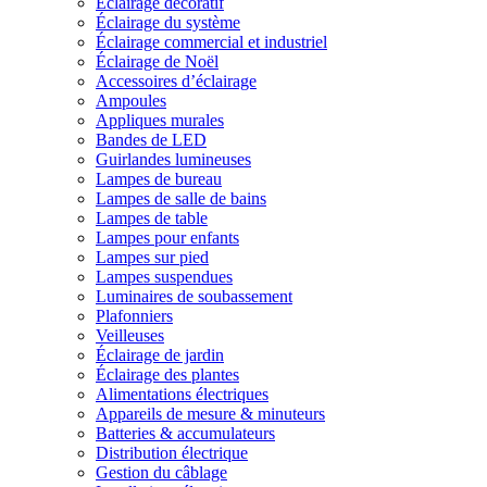
Éclairage décoratif
Éclairage du système
Éclairage commercial et industriel
Éclairage de Noël
Accessoires d’éclairage
Ampoules
Appliques murales
Bandes de LED
Guirlandes lumineuses
Lampes de bureau
Lampes de salle de bains
Lampes de table
Lampes pour enfants
Lampes sur pied
Lampes suspendues
Luminaires de soubassement
Plafonniers
Veilleuses
Éclairage de jardin
Éclairage des plantes
Alimentations électriques
Appareils de mesure & minuteurs
Batteries & accumulateurs
Distribution électrique
Gestion du câblage