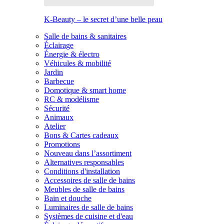
K-Beauty – le secret d’une belle peau
Salle de bains & sanitaires
Éclairage
Énergie & électro
Véhicules & mobilité
Jardin
Barbecue
Domotique & smart home
RC & modélisme
Sécurité
Animaux
Atelier
Bons & Cartes cadeaux
Promotions
Nouveau dans l’assortiment
Alternatives responsables
Conditions d'installation
Accessoires de salle de bains
Meubles de salle de bains
Bain et douche
Luminaires de salle de bains
Systèmes de cuisine et d'eau