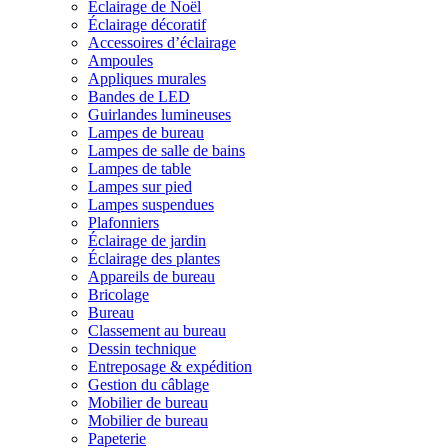
Éclairage de Noël
Éclairage décoratif
Accessoires d’éclairage
Ampoules
Appliques murales
Bandes de LED
Guirlandes lumineuses
Lampes de bureau
Lampes de salle de bains
Lampes de table
Lampes sur pied
Lampes suspendues
Plafonniers
Éclairage de jardin
Éclairage des plantes
Appareils de bureau
Bricolage
Bureau
Classement au bureau
Dessin technique
Entreposage & expédition
Gestion du câblage
Mobilier de bureau
Mobilier de bureau
Papeterie