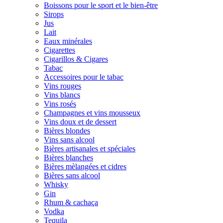
Boissons pour le sport et le bien-être
Sirops
Jus
Lait
Eaux minérales
Cigarettes
Cigarillos & Cigares
Tabac
Accessoires pour le tabac
Vins rouges
Vins blancs
Vins rosés
Champagnes et vins mousseux
Vins doux et de dessert
Bières blondes
Vins sans alcool
Bières artisanales et spéciales
Bières blanches
Bières mèlangées et cidres
Bières sans alcool
Whisky
Gin
Rhum & cachaça
Vodka
Tequila