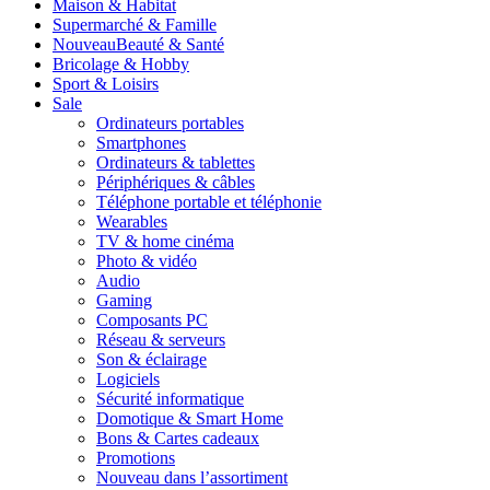
Maison & Habitat
Supermarché & Famille
Nouveau
Beauté & Santé
Bricolage & Hobby
Sport & Loisirs
Sale
Ordinateurs portables
Smartphones
Ordinateurs & tablettes
Périphériques & câbles
Téléphone portable et téléphonie
Wearables
TV & home cinéma
Photo & vidéo
Audio
Gaming
Composants PC
Réseau & serveurs
Son & éclairage
Logiciels
Sécurité informatique
Domotique & Smart Home
Bons & Cartes cadeaux
Promotions
Nouveau dans l’assortiment