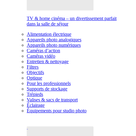
TV & home cinéma – un divertissement parfait
dans la salle de séjour
Alimentation électrique
Appareils photo analogiques
Appareils photo numériques
Caméras d’action
Caméras vidéo
Entretien & nettoyage
Filtres
Objectifs
Optique
Pour les professionnels
Supports de stockage
Trépieds
Valises & sacs de transport
Éclairage
Équipements pour studio photo