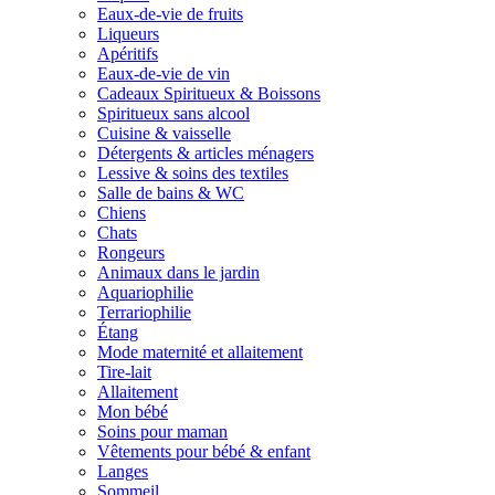
Eaux-de-vie de fruits
Liqueurs
Apéritifs
Eaux-de-vie de vin
Cadeaux Spiritueux & Boissons
Spiritueux sans alcool
Cuisine & vaisselle
Détergents & articles ménagers
Lessive & soins des textiles
Salle de bains & WC
Chiens
Chats
Rongeurs
Animaux dans le jardin
Aquariophilie
Terrariophilie
Étang
Mode maternité et allaitement
Tire-lait
Allaitement
Mon bébé
Soins pour maman
Vêtements pour bébé & enfant
Langes
Sommeil