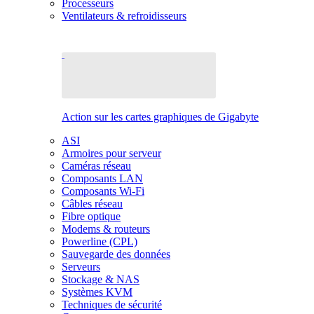
Processeurs
Ventilateurs & refroidisseurs
Action sur les cartes graphiques de Gigabyte
ASI
Armoires pour serveur
Caméras réseau
Composants LAN
Composants Wi-Fi
Câbles réseau
Fibre optique
Modems & routeurs
Powerline (CPL)
Sauvegarde des données
Serveurs
Stockage & NAS
Systèmes KVM
Techniques de sécurité