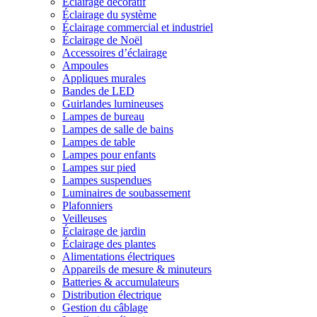
Éclairage décoratif
Éclairage du système
Éclairage commercial et industriel
Éclairage de Noël
Accessoires d’éclairage
Ampoules
Appliques murales
Bandes de LED
Guirlandes lumineuses
Lampes de bureau
Lampes de salle de bains
Lampes de table
Lampes pour enfants
Lampes sur pied
Lampes suspendues
Luminaires de soubassement
Plafonniers
Veilleuses
Éclairage de jardin
Éclairage des plantes
Alimentations électriques
Appareils de mesure & minuteurs
Batteries & accumulateurs
Distribution électrique
Gestion du câblage