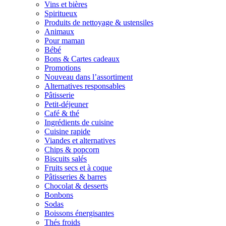
Vins et bières
Spiritueux
Produits de nettoyage & ustensiles
Animaux
Pour maman
Bébé
Bons & Cartes cadeaux
Promotions
Nouveau dans l’assortiment
Alternatives responsables
Pâtisserie
Petit-déjeuner
Café & thé
Ingrédients de cuisine
Cuisine rapide
Viandes et alternatives
Chips & popcorn
Biscuits salés
Fruits secs et à coque
Pâtisseries & barres
Chocolat & desserts
Bonbons
Sodas
Boissons énergisantes
Thés froids