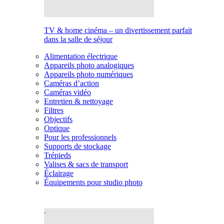
TV & home cinéma – un divertissement parfait
dans la salle de séjour
Alimentation électrique
Appareils photo analogiques
Appareils photo numériques
Caméras d’action
Caméras vidéo
Entretien & nettoyage
Filtres
Objectifs
Optique
Pour les professionnels
Supports de stockage
Trépieds
Valises & sacs de transport
Éclairage
Équipements pour studio photo