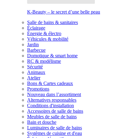
K-Beauty – le secret d’une belle peau
Salle de bains & sanitaires
Éclairage
Énergie & électro
Véhicules & mobilité
Jardin
Barbecue
Domotique & smart home
RC & modélisme
Sécurité
Animaux
Atelier
Bons & Cartes cadeaux
Promotions
Nouveau dans l’assortiment
Alternatives responsables
Conditions d'installation
Accessoires de salle de bains
Meubles de salle de bains
Bain et douche
Luminaires de salle de bains
Systèmes de cuisine et d'eau