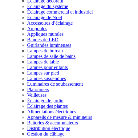
Éclairage décoratif
Éclairage du système
Éclairage commercial et industriel
Éclairage de Noël
Accessoires d’éclairage
Ampoules
Appliques murales
Bandes de LED
Guirlandes lumineuses
Lampes de bureau
Lampes de salle de bains
Lampes de table
Lampes pour enfants
Lampes sur pied
Lampes suspendues
Luminaires de soubassement
Plafonniers
Veilleuses
Éclairage de jardin
Éclairage des plantes
Alimentations électriques
Appareils de mesure & minuteurs
Batteries & accumulateurs
Distribution électrique
Gestion du câblage