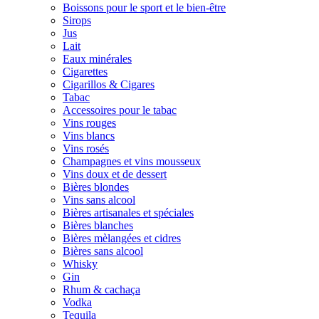
Boissons pour le sport et le bien-être
Sirops
Jus
Lait
Eaux minérales
Cigarettes
Cigarillos & Cigares
Tabac
Accessoires pour le tabac
Vins rouges
Vins blancs
Vins rosés
Champagnes et vins mousseux
Vins doux et de dessert
Bières blondes
Vins sans alcool
Bières artisanales et spéciales
Bières blanches
Bières mèlangées et cidres
Bières sans alcool
Whisky
Gin
Rhum & cachaça
Vodka
Tequila