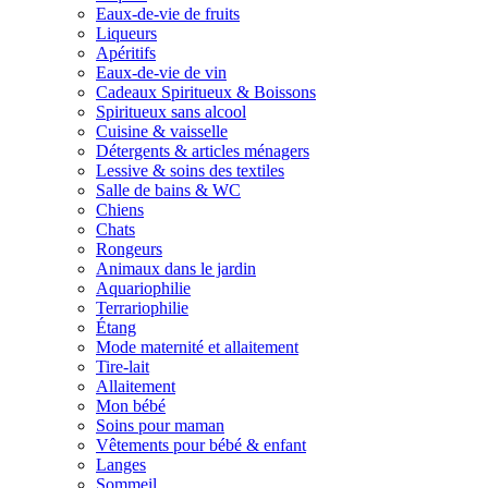
Eaux-de-vie de fruits
Liqueurs
Apéritifs
Eaux-de-vie de vin
Cadeaux Spiritueux & Boissons
Spiritueux sans alcool
Cuisine & vaisselle
Détergents & articles ménagers
Lessive & soins des textiles
Salle de bains & WC
Chiens
Chats
Rongeurs
Animaux dans le jardin
Aquariophilie
Terrariophilie
Étang
Mode maternité et allaitement
Tire-lait
Allaitement
Mon bébé
Soins pour maman
Vêtements pour bébé & enfant
Langes
Sommeil