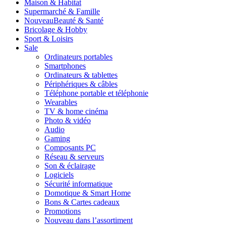
Maison & Habitat
Supermarché & Famille
Nouveau
Beauté & Santé
Bricolage & Hobby
Sport & Loisirs
Sale
Ordinateurs portables
Smartphones
Ordinateurs & tablettes
Périphériques & câbles
Téléphone portable et téléphonie
Wearables
TV & home cinéma
Photo & vidéo
Audio
Gaming
Composants PC
Réseau & serveurs
Son & éclairage
Logiciels
Sécurité informatique
Domotique & Smart Home
Bons & Cartes cadeaux
Promotions
Nouveau dans l’assortiment