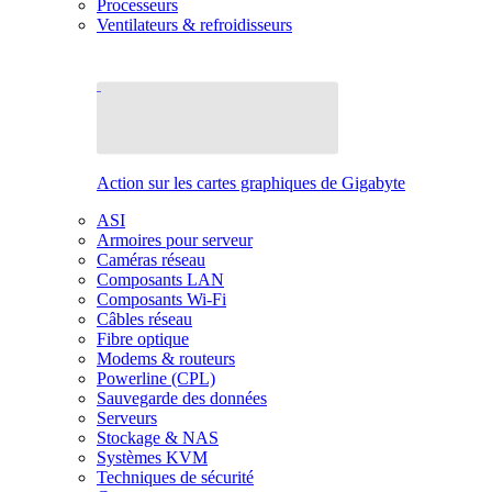
Processeurs
Ventilateurs & refroidisseurs
Action sur les cartes graphiques de Gigabyte
ASI
Armoires pour serveur
Caméras réseau
Composants LAN
Composants Wi-Fi
Câbles réseau
Fibre optique
Modems & routeurs
Powerline (CPL)
Sauvegarde des données
Serveurs
Stockage & NAS
Systèmes KVM
Techniques de sécurité