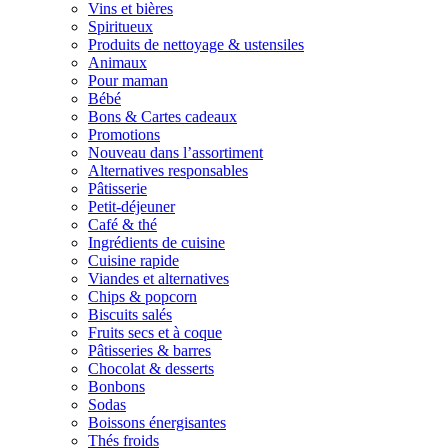
Vins et bières
Spiritueux
Produits de nettoyage & ustensiles
Animaux
Pour maman
Bébé
Bons & Cartes cadeaux
Promotions
Nouveau dans l’assortiment
Alternatives responsables
Pâtisserie
Petit-déjeuner
Café & thé
Ingrédients de cuisine
Cuisine rapide
Viandes et alternatives
Chips & popcorn
Biscuits salés
Fruits secs et à coque
Pâtisseries & barres
Chocolat & desserts
Bonbons
Sodas
Boissons énergisantes
Thés froids