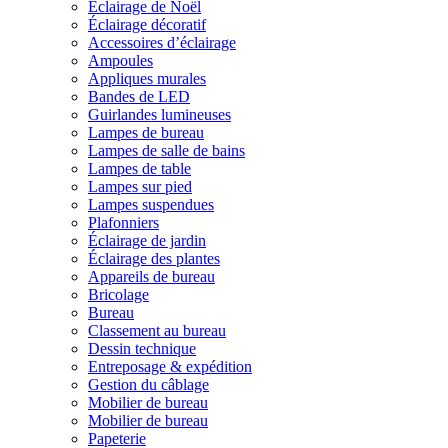
Éclairage de Noël
Éclairage décoratif
Accessoires d’éclairage
Ampoules
Appliques murales
Bandes de LED
Guirlandes lumineuses
Lampes de bureau
Lampes de salle de bains
Lampes de table
Lampes sur pied
Lampes suspendues
Plafonniers
Éclairage de jardin
Éclairage des plantes
Appareils de bureau
Bricolage
Bureau
Classement au bureau
Dessin technique
Entreposage & expédition
Gestion du câblage
Mobilier de bureau
Mobilier de bureau
Papeterie