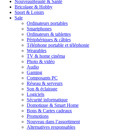
Nouveau
Beauté & Santé
Bricolage & Hobby
Sport & Loisirs
Sale
Ordinateurs portables
Smartphones
Ordinateurs & tablettes
Périphériques & câbles
Téléphone portable et téléphonie
Wearables
TV & home cinéma
Photo & vidéo
Audio
Gaming
Composants PC
Réseau & serveurs
Son & éclairage
Logiciels
Sécurité informatique
Domotique & Smart Home
Bons & Cartes cadeaux
Promotions
Nouveau dans l’assortiment
Alternatives responsables