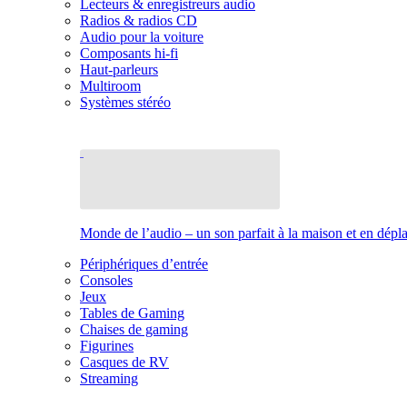
Lecteurs & enregistreurs audio
Radios & radios CD
Audio pour la voiture
Composants hi-fi
Haut-parleurs
Multiroom
Systèmes stéréo
Monde de l’audio – un son parfait à la maison et en dép
Périphériques d’entrée
Consoles
Jeux
Tables de Gaming
Chaises de gaming
Figurines
Casques de RV
Streaming