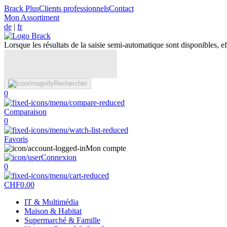
Brack Plus
Clients professionnels
Contact
Mon Assortiment
de
|
fr
Lorsque les résultats de la saisie semi-automatique sont disponibles, eff
Rechercher
0
Comparaison
0
Favoris
Mon compte
Connexion
0
CHF
0.00
IT & Multimédia
Maison & Habitat
Supermarché & Famille