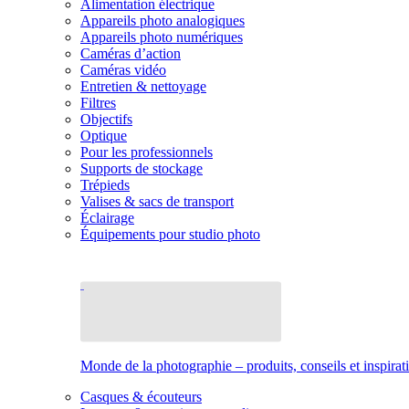
Alimentation électrique
Appareils photo analogiques
Appareils photo numériques
Caméras d’action
Caméras vidéo
Entretien & nettoyage
Filtres
Objectifs
Optique
Pour les professionnels
Supports de stockage
Trépieds
Valises & sacs de transport
Éclairage
Équipements pour studio photo
Monde de la photographie – produits, conseils et inspirat
Casques & écouteurs