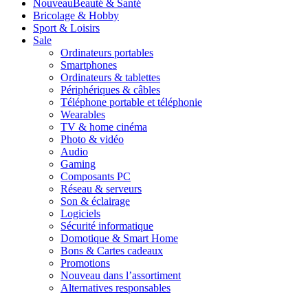
Nouveau
Beauté & Santé
Bricolage & Hobby
Sport & Loisirs
Sale
Ordinateurs portables
Smartphones
Ordinateurs & tablettes
Périphériques & câbles
Téléphone portable et téléphonie
Wearables
TV & home cinéma
Photo & vidéo
Audio
Gaming
Composants PC
Réseau & serveurs
Son & éclairage
Logiciels
Sécurité informatique
Domotique & Smart Home
Bons & Cartes cadeaux
Promotions
Nouveau dans l’assortiment
Alternatives responsables