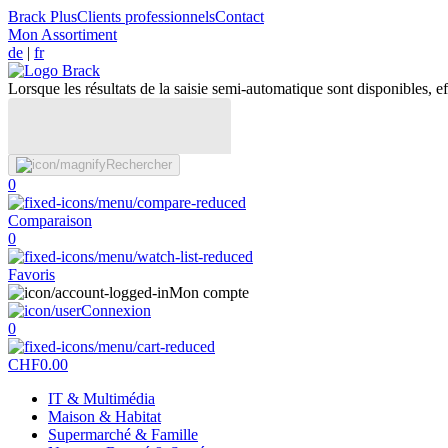
Brack Plus
Clients professionnels
Contact
Mon Assortiment
de
|
fr
Lorsque les résultats de la saisie semi-automatique sont disponibles, eff
Rechercher
0
Comparaison
0
Favoris
Mon compte
Connexion
0
CHF
0.00
IT & Multimédia
Maison & Habitat
Supermarché & Famille