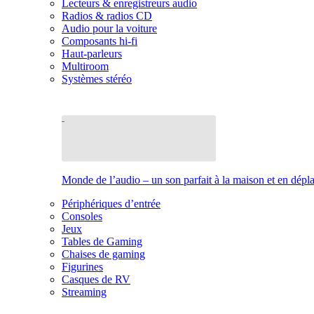
Lecteurs & enregistreurs audio
Radios & radios CD
Audio pour la voiture
Composants hi-fi
Haut-parleurs
Multiroom
Systèmes stéréo
Monde de l’audio – un son parfait à la maison et en dép
Périphériques d’entrée
Consoles
Jeux
Tables de Gaming
Chaises de gaming
Figurines
Casques de RV
Streaming