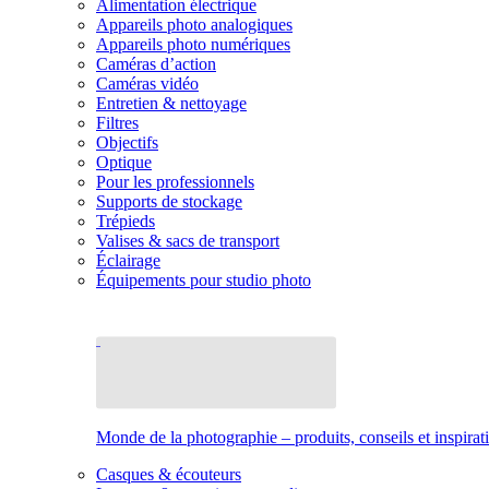
Alimentation électrique
Appareils photo analogiques
Appareils photo numériques
Caméras d’action
Caméras vidéo
Entretien & nettoyage
Filtres
Objectifs
Optique
Pour les professionnels
Supports de stockage
Trépieds
Valises & sacs de transport
Éclairage
Équipements pour studio photo
Monde de la photographie – produits, conseils et inspirat
Casques & écouteurs