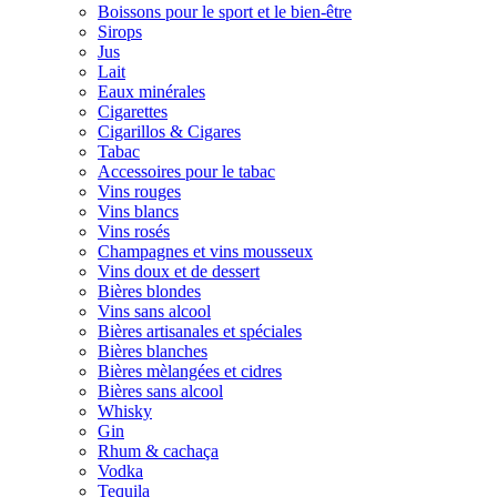
Boissons pour le sport et le bien-être
Sirops
Jus
Lait
Eaux minérales
Cigarettes
Cigarillos & Cigares
Tabac
Accessoires pour le tabac
Vins rouges
Vins blancs
Vins rosés
Champagnes et vins mousseux
Vins doux et de dessert
Bières blondes
Vins sans alcool
Bières artisanales et spéciales
Bières blanches
Bières mèlangées et cidres
Bières sans alcool
Whisky
Gin
Rhum & cachaça
Vodka
Tequila