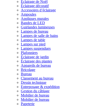
Éclairage de Noël
Éclairage décoratif
Accessoires d’éclairage
Ampoules
Appliques murales
Bandes de LED
Guirlandes lumineuses
Lampes de bureau
Lampes de salle de bains
Lampes de table
Lampes sur pied
Lampes suspendues
Plafonniers
Éclairage de jardin
Éclairage des plantes
Appareils de bureau
Bricolage
Bureau
Classement au bureau
Dessin technique
Entreposage & expédition
Gestion du câblage
Mobilier de bureau
Mobilier de bureau
Papeterie