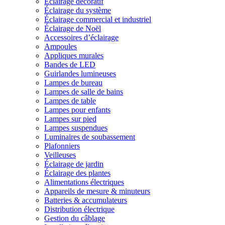
Éclairage décoratif
Éclairage du système
Éclairage commercial et industriel
Éclairage de Noël
Accessoires d’éclairage
Ampoules
Appliques murales
Bandes de LED
Guirlandes lumineuses
Lampes de bureau
Lampes de salle de bains
Lampes de table
Lampes pour enfants
Lampes sur pied
Lampes suspendues
Luminaires de soubassement
Plafonniers
Veilleuses
Éclairage de jardin
Éclairage des plantes
Alimentations électriques
Appareils de mesure & minuteurs
Batteries & accumulateurs
Distribution électrique
Gestion du câblage