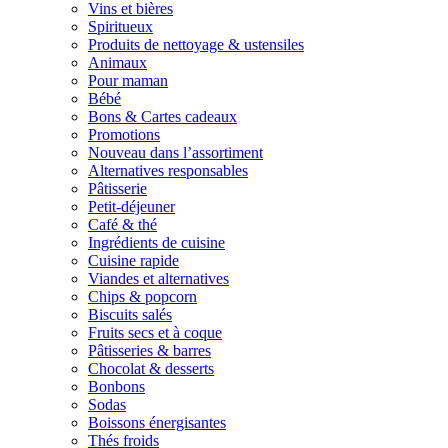
Vins et bières
Spiritueux
Produits de nettoyage & ustensiles
Animaux
Pour maman
Bébé
Bons & Cartes cadeaux
Promotions
Nouveau dans l’assortiment
Alternatives responsables
Pâtisserie
Petit-déjeuner
Café & thé
Ingrédients de cuisine
Cuisine rapide
Viandes et alternatives
Chips & popcorn
Biscuits salés
Fruits secs et à coque
Pâtisseries & barres
Chocolat & desserts
Bonbons
Sodas
Boissons énergisantes
Thés froids