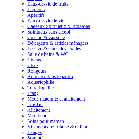
Eaux-de-vie de fruits
Liqueurs
Apéritifs
Eaux-de-vie de vin
Cadeaux Spiritueux & Boissons
Spiritueux sans alcool
Cuisine & vaisselle
Détergents & articles ménagers
Lessive & soins des textiles
Salle de bains & WC
Chiens
Chats
Rongeurs
Animaux dans le jardin
Aquariophilie
Terrariophilie
Étang
Mode maternité et allaitement
Tire-lait
Allaitement
Mon bébé
Soins pour maman
Vêtements pour bébé & enfant
Langes
Sommeil