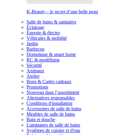
K-Beauty – le secret d’une belle peau
Salle de bains & sanitaires
Éclairage
Énergie & électro
Véhicules & mobilité
Jardin
Barbecue
Domotique & smart home
RC & modélisme
Sécurité
Animaux
Atelier
Bons & Cartes cadeaux
Promotions
Nouveau dans l’assortiment
Alternatives responsables
Conditions d'installation
Accessoires de salle de bains
Meubles de salle de bains
Bain et douche
Luminaires de salle de bains
Systèmes de cuisine et d'eau