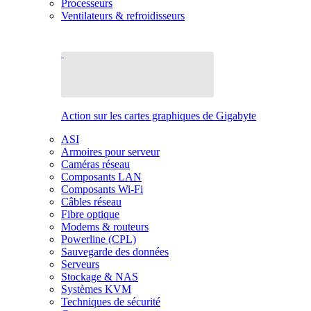
Processeurs
Ventilateurs & refroidisseurs
Action sur les cartes graphiques de Gigabyte
ASI
Armoires pour serveur
Caméras réseau
Composants LAN
Composants Wi-Fi
Câbles réseau
Fibre optique
Modems & routeurs
Powerline (CPL)
Sauvegarde des données
Serveurs
Stockage & NAS
Systèmes KVM
Techniques de sécurité