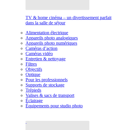
TV & home cinéma – un divertissement parfait
dans la salle de séjour
Alimentation électrique
Appareils photo analogiques
Appareils photo numériques
Caméras d’action
Caméras vidéo
Entretien & nettoyage
Filtres
Objectifs
Optique
Pour les professionnels
Supports de stockage
Trépieds
Valises & sacs de transport
Éclairage
Équipements pour studio photo