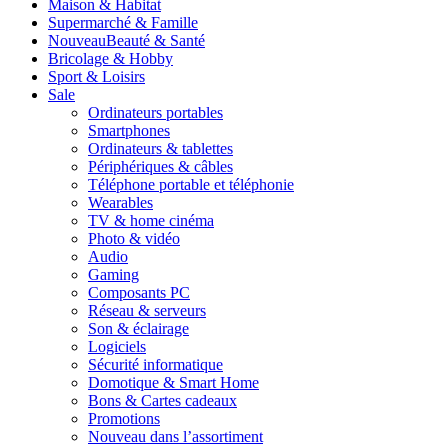
Maison & Habitat
Supermarché & Famille
Nouveau
Beauté & Santé
Bricolage & Hobby
Sport & Loisirs
Sale
Ordinateurs portables
Smartphones
Ordinateurs & tablettes
Périphériques & câbles
Téléphone portable et téléphonie
Wearables
TV & home cinéma
Photo & vidéo
Audio
Gaming
Composants PC
Réseau & serveurs
Son & éclairage
Logiciels
Sécurité informatique
Domotique & Smart Home
Bons & Cartes cadeaux
Promotions
Nouveau dans l’assortiment