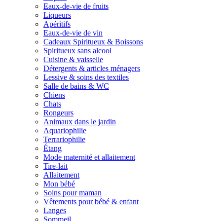
Eaux-de-vie de fruits
Liqueurs
Apéritifs
Eaux-de-vie de vin
Cadeaux Spiritueux & Boissons
Spiritueux sans alcool
Cuisine & vaisselle
Détergents & articles ménagers
Lessive & soins des textiles
Salle de bains & WC
Chiens
Chats
Rongeurs
Animaux dans le jardin
Aquariophilie
Terrariophilie
Étang
Mode maternité et allaitement
Tire-lait
Allaitement
Mon bébé
Soins pour maman
Vêtements pour bébé & enfant
Langes
Sommeil