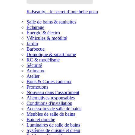
K-Beauty – le secret d’une belle peau
Salle de bains & sanitaires
Éclairage
Énergie & électro
Véhicules & mobilité
Jardin
Barbecue
Domotique & smart home
RC & modélisme
Sécurité
Animaux
Atelier
Bons & Cartes cadeaux
Promotions
Nouveau dans l’assortiment
Alternatives responsables
Conditions d'installation
Accessoires de salle de bains
Meubles de salle de bains
Bain et douche
Luminaires de salle de bains
Systèmes de cuisine et d'eau