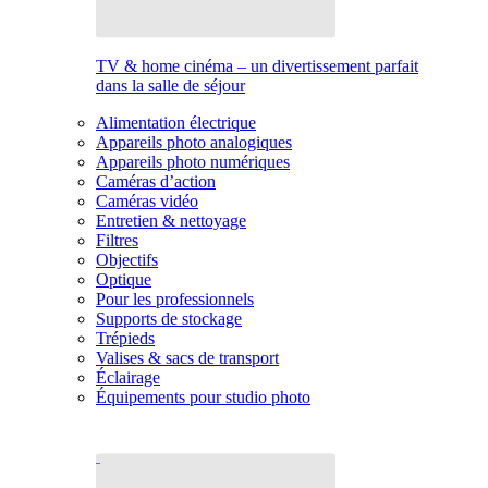
TV & home cinéma – un divertissement parfait
dans la salle de séjour
Alimentation électrique
Appareils photo analogiques
Appareils photo numériques
Caméras d’action
Caméras vidéo
Entretien & nettoyage
Filtres
Objectifs
Optique
Pour les professionnels
Supports de stockage
Trépieds
Valises & sacs de transport
Éclairage
Équipements pour studio photo