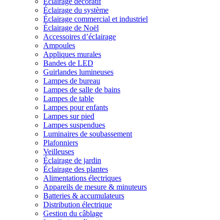
Éclairage décoratif
Éclairage du système
Éclairage commercial et industriel
Éclairage de Noël
Accessoires d’éclairage
Ampoules
Appliques murales
Bandes de LED
Guirlandes lumineuses
Lampes de bureau
Lampes de salle de bains
Lampes de table
Lampes pour enfants
Lampes sur pied
Lampes suspendues
Luminaires de soubassement
Plafonniers
Veilleuses
Éclairage de jardin
Éclairage des plantes
Alimentations électriques
Appareils de mesure & minuteurs
Batteries & accumulateurs
Distribution électrique
Gestion du câblage