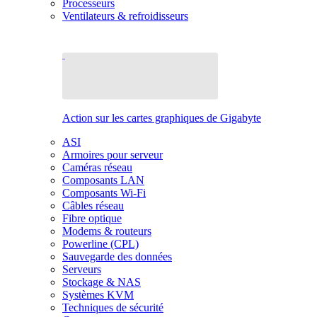
Processeurs
Ventilateurs & refroidisseurs
Action sur les cartes graphiques de Gigabyte
ASI
Armoires pour serveur
Caméras réseau
Composants LAN
Composants Wi-Fi
Câbles réseau
Fibre optique
Modems & routeurs
Powerline (CPL)
Sauvegarde des données
Serveurs
Stockage & NAS
Systèmes KVM
Techniques de sécurité