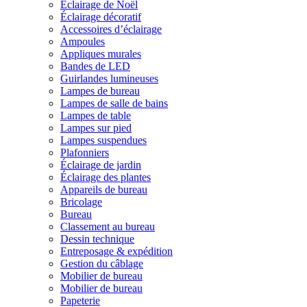
Éclairage de Noël
Éclairage décoratif
Accessoires d’éclairage
Ampoules
Appliques murales
Bandes de LED
Guirlandes lumineuses
Lampes de bureau
Lampes de salle de bains
Lampes de table
Lampes sur pied
Lampes suspendues
Plafonniers
Éclairage de jardin
Éclairage des plantes
Appareils de bureau
Bricolage
Bureau
Classement au bureau
Dessin technique
Entreposage & expédition
Gestion du câblage
Mobilier de bureau
Mobilier de bureau
Papeterie