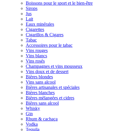
Boissons pour le sport et le bien-être
Sirops
Jus
Lait
Eaux minérales
Cigarettes
Cigarillos & Cigares
Tabac
Accessoires pour le tabac
Vins rouges
Vins blancs
Vins rosés
Champagnes et vins mousseux
Vins doux et de dessert
Bières blondes
Vins sans alcool
Bières artisanales et spéciales
Bières blanches
Bières mèlangées et cidres
Bières sans alcool
Whisky
Gin
Rhum & cachaça
Vodka
Tequila