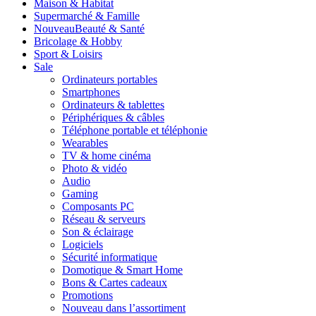
Maison & Habitat
Supermarché & Famille
Nouveau
Beauté & Santé
Bricolage & Hobby
Sport & Loisirs
Sale
Ordinateurs portables
Smartphones
Ordinateurs & tablettes
Périphériques & câbles
Téléphone portable et téléphonie
Wearables
TV & home cinéma
Photo & vidéo
Audio
Gaming
Composants PC
Réseau & serveurs
Son & éclairage
Logiciels
Sécurité informatique
Domotique & Smart Home
Bons & Cartes cadeaux
Promotions
Nouveau dans l’assortiment