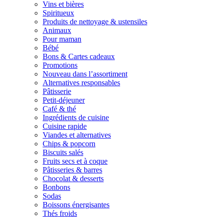
Vins et bières
Spiritueux
Produits de nettoyage & ustensiles
Animaux
Pour maman
Bébé
Bons & Cartes cadeaux
Promotions
Nouveau dans l’assortiment
Alternatives responsables
Pâtisserie
Petit-déjeuner
Café & thé
Ingrédients de cuisine
Cuisine rapide
Viandes et alternatives
Chips & popcorn
Biscuits salés
Fruits secs et à coque
Pâtisseries & barres
Chocolat & desserts
Bonbons
Sodas
Boissons énergisantes
Thés froids