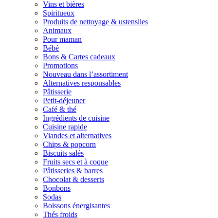
Vins et bières
Spiritueux
Produits de nettoyage & ustensiles
Animaux
Pour maman
Bébé
Bons & Cartes cadeaux
Promotions
Nouveau dans l’assortiment
Alternatives responsables
Pâtisserie
Petit-déjeuner
Café & thé
Ingrédients de cuisine
Cuisine rapide
Viandes et alternatives
Chips & popcorn
Biscuits salés
Fruits secs et à coque
Pâtisseries & barres
Chocolat & desserts
Bonbons
Sodas
Boissons énergisantes
Thés froids