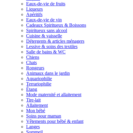
Eaux-de-vie de fruits
Liqueurs
Apéritifs
Eaux-de-vie de vin
Cadeaux Spiritueux & Boissons
Spiritueux sans alcool
Cuisine & vaisselle
Détergents & articles ménagers
Lessive & soins des textiles
Salle de bains & WC
Chiens
Chats
Rongeurs
Animaux dans le jardin
Aquariophilie
Terrariophilie
Étang
Mode maternité et allaitement
Tire-lait
Allaitement
Mon bébé
Soins pour maman
Vêtements pour bébé & enfant
Langes
Sommeil