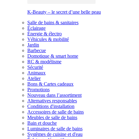
K-Beauty – le secret d’une belle peau
Salle de bains & sanitaires
Éclairage
Énergie & électro
Véhicules & mobilité
Jardin
Barbecue
Domotique & smart home
RC & modélisme
Sécurité
Animaux
Atelier
Bons & Cartes cadeaux
Promotions
Nouveau dans l’assortiment
Alternatives responsables
Conditions d'installation
Accessoires de salle de bains
Meubles de salle de bains
Bain et douche
Luminaires de salle de bains
Systèmes de cuisine et d'eau