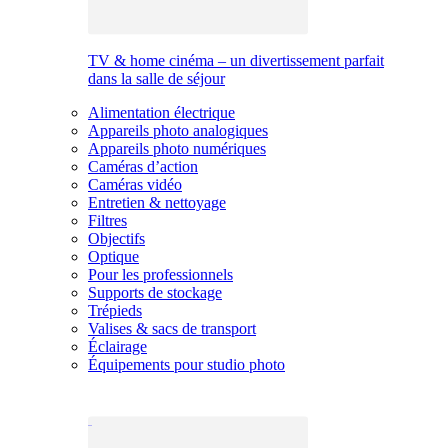
TV & home cinéma – un divertissement parfait
dans la salle de séjour
Alimentation électrique
Appareils photo analogiques
Appareils photo numériques
Caméras d’action
Caméras vidéo
Entretien & nettoyage
Filtres
Objectifs
Optique
Pour les professionnels
Supports de stockage
Trépieds
Valises & sacs de transport
Éclairage
Équipements pour studio photo