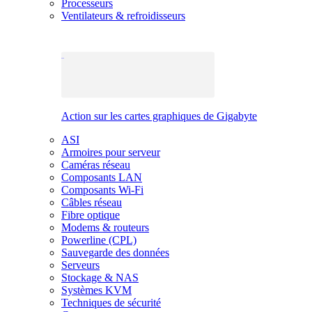
Processeurs
Ventilateurs & refroidisseurs
Action sur les cartes graphiques de Gigabyte
ASI
Armoires pour serveur
Caméras réseau
Composants LAN
Composants Wi-Fi
Câbles réseau
Fibre optique
Modems & routeurs
Powerline (CPL)
Sauvegarde des données
Serveurs
Stockage & NAS
Systèmes KVM
Techniques de sécurité