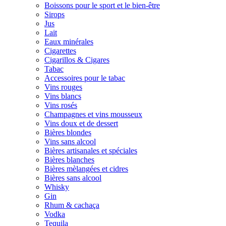
Boissons pour le sport et le bien-être
Sirops
Jus
Lait
Eaux minérales
Cigarettes
Cigarillos & Cigares
Tabac
Accessoires pour le tabac
Vins rouges
Vins blancs
Vins rosés
Champagnes et vins mousseux
Vins doux et de dessert
Bières blondes
Vins sans alcool
Bières artisanales et spéciales
Bières blanches
Bières mèlangées et cidres
Bières sans alcool
Whisky
Gin
Rhum & cachaça
Vodka
Tequila