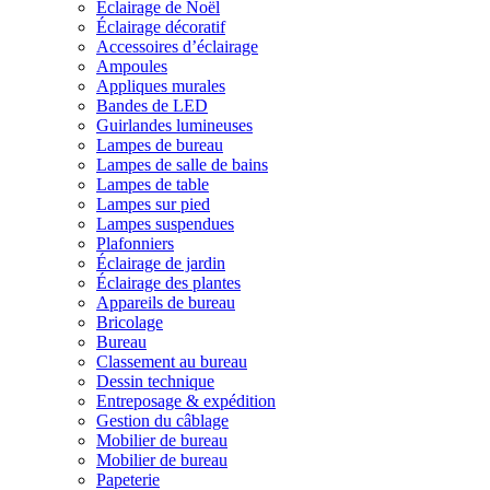
Éclairage de Noël
Éclairage décoratif
Accessoires d’éclairage
Ampoules
Appliques murales
Bandes de LED
Guirlandes lumineuses
Lampes de bureau
Lampes de salle de bains
Lampes de table
Lampes sur pied
Lampes suspendues
Plafonniers
Éclairage de jardin
Éclairage des plantes
Appareils de bureau
Bricolage
Bureau
Classement au bureau
Dessin technique
Entreposage & expédition
Gestion du câblage
Mobilier de bureau
Mobilier de bureau
Papeterie