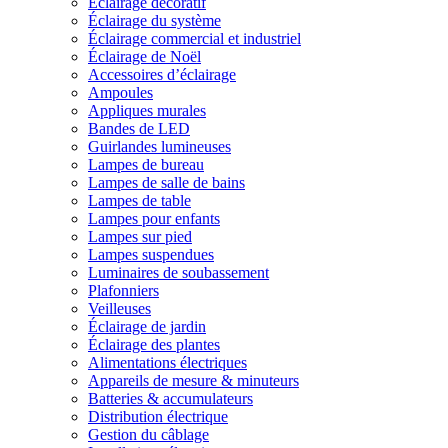
Éclairage décoratif
Éclairage du système
Éclairage commercial et industriel
Éclairage de Noël
Accessoires d’éclairage
Ampoules
Appliques murales
Bandes de LED
Guirlandes lumineuses
Lampes de bureau
Lampes de salle de bains
Lampes de table
Lampes pour enfants
Lampes sur pied
Lampes suspendues
Luminaires de soubassement
Plafonniers
Veilleuses
Éclairage de jardin
Éclairage des plantes
Alimentations électriques
Appareils de mesure & minuteurs
Batteries & accumulateurs
Distribution électrique
Gestion du câblage