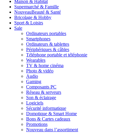
Maison & Habitat
Supermarché & Famille
Nouveau
Beauté & Santé
Bricolage & Hobby
Sport & Loisirs
Sale
Ordinateurs portables
Smartphones
Ordinateurs & tablettes
Périphériques & câbles
Téléphone portable et téléphonie
Wearables
TV & home cinéma
Photo & vidéo
Audio
Gaming
Composants PC
Réseau & serveurs
Son & éclairage
Logiciels
Sécurité informatique
Domotique & Smart Home
Bons & Cartes cadeaux
Promotions
Nouveau dans l’assortiment