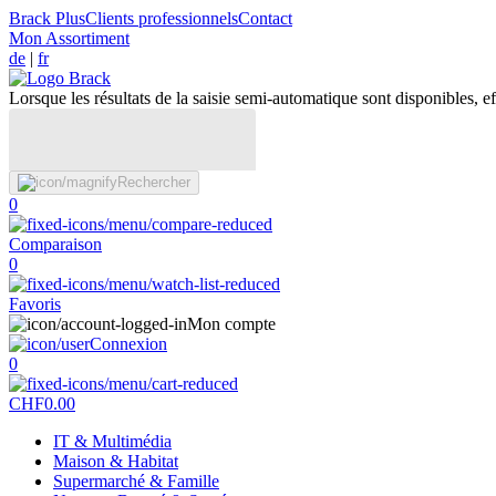
Brack Plus
Clients professionnels
Contact
Mon Assortiment
de
|
fr
Lorsque les résultats de la saisie semi-automatique sont disponibles, eff
Rechercher
0
Comparaison
0
Favoris
Mon compte
Connexion
0
CHF
0.00
IT & Multimédia
Maison & Habitat
Supermarché & Famille