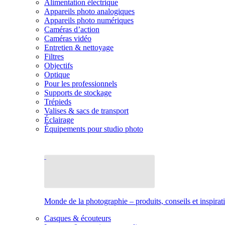
Alimentation électrique
Appareils photo analogiques
Appareils photo numériques
Caméras d’action
Caméras vidéo
Entretien & nettoyage
Filtres
Objectifs
Optique
Pour les professionnels
Supports de stockage
Trépieds
Valises & sacs de transport
Éclairage
Équipements pour studio photo
Monde de la photographie – produits, conseils et inspirat
Casques & écouteurs