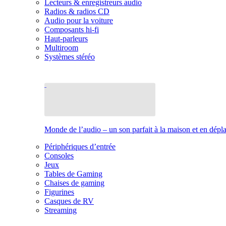
Lecteurs & enregistreurs audio
Radios & radios CD
Audio pour la voiture
Composants hi-fi
Haut-parleurs
Multiroom
Systèmes stéréo
Monde de l’audio – un son parfait à la maison et en dép
Périphériques d’entrée
Consoles
Jeux
Tables de Gaming
Chaises de gaming
Figurines
Casques de RV
Streaming