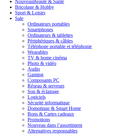
Nouveau
Beauté & Santé
Bricolage & Hobby
Sport & Loisirs
Sale
Ordinateurs portables
Smartphones
Ordinateurs & tablettes
Périphériques & câbles
Téléphone portable et téléphonie
Wearables
TV & home cinéma
Photo & vidéo
Audio
Gaming
Composants PC
Réseau & serveurs
Son & éclairage
Logiciels
Sécurité informatique
Domotique & Smart Home
Bons & Cartes cadeaux
Promotions
Nouveau dans l’assortiment
Alternatives responsables