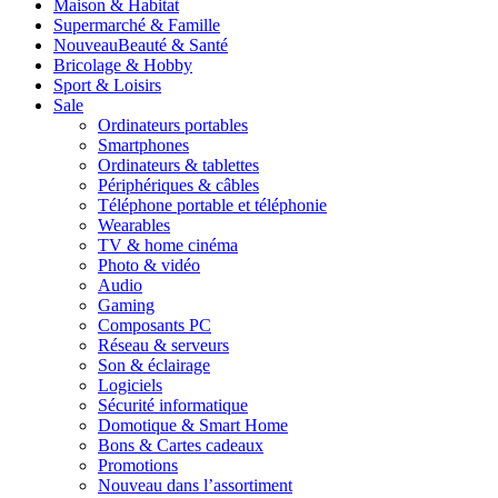
Maison & Habitat
Supermarché & Famille
Nouveau
Beauté & Santé
Bricolage & Hobby
Sport & Loisirs
Sale
Ordinateurs portables
Smartphones
Ordinateurs & tablettes
Périphériques & câbles
Téléphone portable et téléphonie
Wearables
TV & home cinéma
Photo & vidéo
Audio
Gaming
Composants PC
Réseau & serveurs
Son & éclairage
Logiciels
Sécurité informatique
Domotique & Smart Home
Bons & Cartes cadeaux
Promotions
Nouveau dans l’assortiment