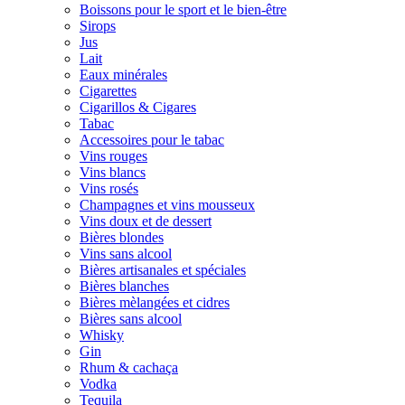
Boissons pour le sport et le bien-être
Sirops
Jus
Lait
Eaux minérales
Cigarettes
Cigarillos & Cigares
Tabac
Accessoires pour le tabac
Vins rouges
Vins blancs
Vins rosés
Champagnes et vins mousseux
Vins doux et de dessert
Bières blondes
Vins sans alcool
Bières artisanales et spéciales
Bières blanches
Bières mèlangées et cidres
Bières sans alcool
Whisky
Gin
Rhum & cachaça
Vodka
Tequila