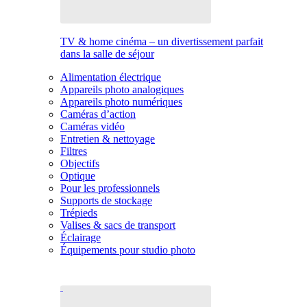
TV & home cinéma – un divertissement parfait
dans la salle de séjour
Alimentation électrique
Appareils photo analogiques
Appareils photo numériques
Caméras d’action
Caméras vidéo
Entretien & nettoyage
Filtres
Objectifs
Optique
Pour les professionnels
Supports de stockage
Trépieds
Valises & sacs de transport
Éclairage
Équipements pour studio photo