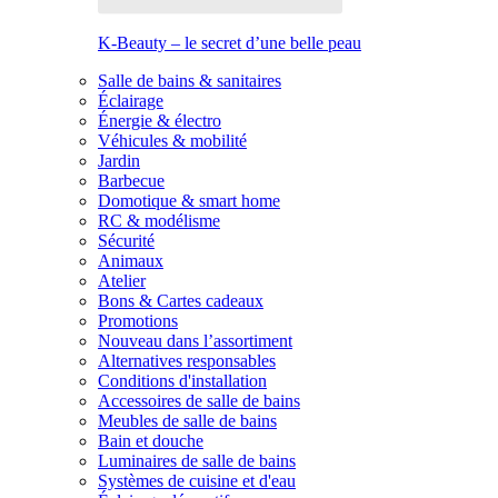
K-Beauty – le secret d’une belle peau
Salle de bains & sanitaires
Éclairage
Énergie & électro
Véhicules & mobilité
Jardin
Barbecue
Domotique & smart home
RC & modélisme
Sécurité
Animaux
Atelier
Bons & Cartes cadeaux
Promotions
Nouveau dans l’assortiment
Alternatives responsables
Conditions d'installation
Accessoires de salle de bains
Meubles de salle de bains
Bain et douche
Luminaires de salle de bains
Systèmes de cuisine et d'eau