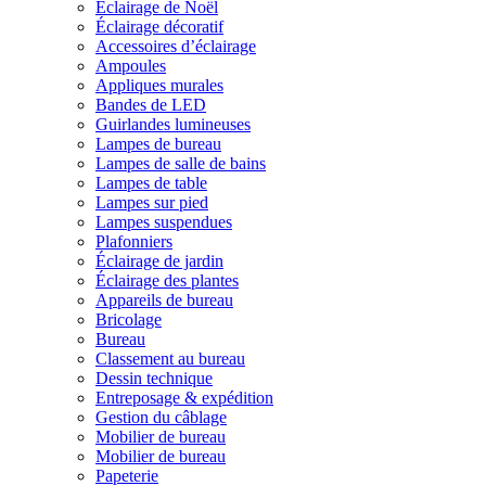
Éclairage de Noël
Éclairage décoratif
Accessoires d’éclairage
Ampoules
Appliques murales
Bandes de LED
Guirlandes lumineuses
Lampes de bureau
Lampes de salle de bains
Lampes de table
Lampes sur pied
Lampes suspendues
Plafonniers
Éclairage de jardin
Éclairage des plantes
Appareils de bureau
Bricolage
Bureau
Classement au bureau
Dessin technique
Entreposage & expédition
Gestion du câblage
Mobilier de bureau
Mobilier de bureau
Papeterie