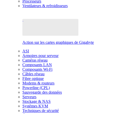
Processeurs
Ventilateurs & refroidisseurs
Action sur les cartes graphiques de Gigabyte
ASI
Armoires pour serveur
Caméras réseau
Composants LAN
Composants Wi-Fi
Câbles réseau
Fibre optique
Modems & routeurs
Powerline (CPL)
Sauvegarde des données
Serveurs
Stockage & NAS
Systèmes KVM
Techniques de sécurité