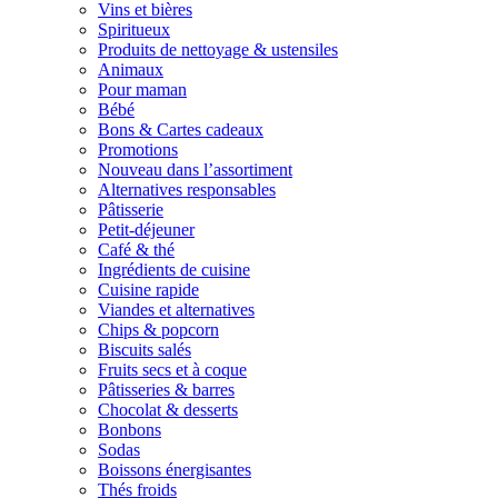
Vins et bières
Spiritueux
Produits de nettoyage & ustensiles
Animaux
Pour maman
Bébé
Bons & Cartes cadeaux
Promotions
Nouveau dans l’assortiment
Alternatives responsables
Pâtisserie
Petit-déjeuner
Café & thé
Ingrédients de cuisine
Cuisine rapide
Viandes et alternatives
Chips & popcorn
Biscuits salés
Fruits secs et à coque
Pâtisseries & barres
Chocolat & desserts
Bonbons
Sodas
Boissons énergisantes
Thés froids