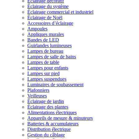
Éclairage décoratif
Éclairage du système
Éclairage commercial et industriel
Éclairage de Noël
Accessoires d’éclairage
Ampoules
Appliques murales
Bandes de LED
Guirlandes lumineuses
Lampes de bureau
Lampes de salle de bains
Lampes de table
Lampes pour enfants
Lampes sur pied
Lampes suspendues
Luminaires de soubassement
Plafonniers
Veilleuses
Éclairage de jardin
Éclairage des plantes
Alimentations électriques
Appareils de mesure & minuteurs
Batteries & accumulateurs
Distribution électrique
Gestion du câblage