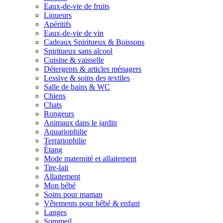
Eaux-de-vie de fruits
Liqueurs
Apéritifs
Eaux-de-vie de vin
Cadeaux Spiritueux & Boissons
Spiritueux sans alcool
Cuisine & vaisselle
Détergents & articles ménagers
Lessive & soins des textiles
Salle de bains & WC
Chiens
Chats
Rongeurs
Animaux dans le jardin
Aquariophilie
Terrariophilie
Étang
Mode maternité et allaitement
Tire-lait
Allaitement
Mon bébé
Soins pour maman
Vêtements pour bébé & enfant
Langes
Sommeil