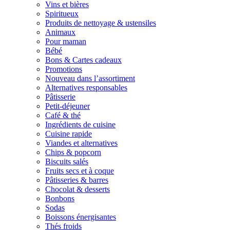
Vins et bières
Spiritueux
Produits de nettoyage & ustensiles
Animaux
Pour maman
Bébé
Bons & Cartes cadeaux
Promotions
Nouveau dans l’assortiment
Alternatives responsables
Pâtisserie
Petit-déjeuner
Café & thé
Ingrédients de cuisine
Cuisine rapide
Viandes et alternatives
Chips & popcorn
Biscuits salés
Fruits secs et à coque
Pâtisseries & barres
Chocolat & desserts
Bonbons
Sodas
Boissons énergisantes
Thés froids