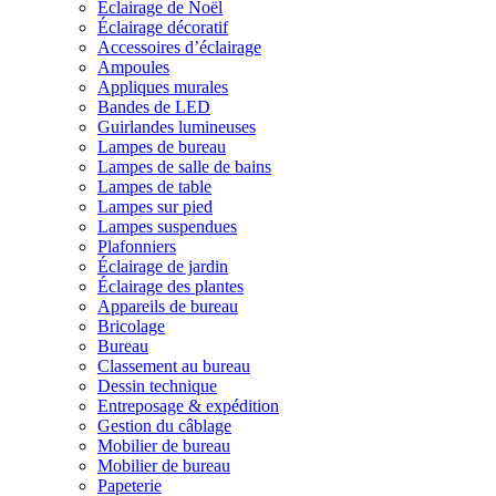
Éclairage de Noël
Éclairage décoratif
Accessoires d’éclairage
Ampoules
Appliques murales
Bandes de LED
Guirlandes lumineuses
Lampes de bureau
Lampes de salle de bains
Lampes de table
Lampes sur pied
Lampes suspendues
Plafonniers
Éclairage de jardin
Éclairage des plantes
Appareils de bureau
Bricolage
Bureau
Classement au bureau
Dessin technique
Entreposage & expédition
Gestion du câblage
Mobilier de bureau
Mobilier de bureau
Papeterie