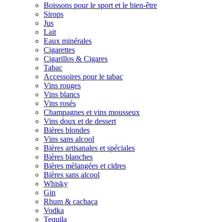
Boissons pour le sport et le bien-être
Sirops
Jus
Lait
Eaux minérales
Cigarettes
Cigarillos & Cigares
Tabac
Accessoires pour le tabac
Vins rouges
Vins blancs
Vins rosés
Champagnes et vins mousseux
Vins doux et de dessert
Bières blondes
Vins sans alcool
Bières artisanales et spéciales
Bières blanches
Bières mèlangées et cidres
Bières sans alcool
Whisky
Gin
Rhum & cachaça
Vodka
Tequila