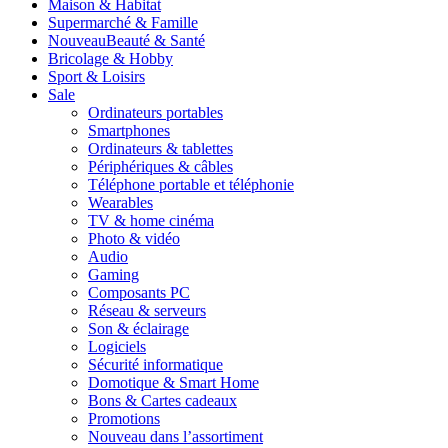
Maison & Habitat
Supermarché & Famille
Nouveau
Beauté & Santé
Bricolage & Hobby
Sport & Loisirs
Sale
Ordinateurs portables
Smartphones
Ordinateurs & tablettes
Périphériques & câbles
Téléphone portable et téléphonie
Wearables
TV & home cinéma
Photo & vidéo
Audio
Gaming
Composants PC
Réseau & serveurs
Son & éclairage
Logiciels
Sécurité informatique
Domotique & Smart Home
Bons & Cartes cadeaux
Promotions
Nouveau dans l’assortiment