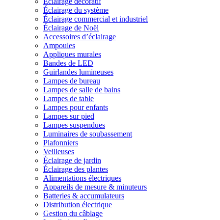
Éclairage décoratif
Éclairage du système
Éclairage commercial et industriel
Éclairage de Noël
Accessoires d’éclairage
Ampoules
Appliques murales
Bandes de LED
Guirlandes lumineuses
Lampes de bureau
Lampes de salle de bains
Lampes de table
Lampes pour enfants
Lampes sur pied
Lampes suspendues
Luminaires de soubassement
Plafonniers
Veilleuses
Éclairage de jardin
Éclairage des plantes
Alimentations électriques
Appareils de mesure & minuteurs
Batteries & accumulateurs
Distribution électrique
Gestion du câblage