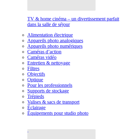
TV & home cinéma – un divertissement parfait
dans la salle de séjour
Alimentation électrique
Appareils photo analogiques
Appareils photo numériques
Caméras d’action
Caméras vidéo
Entretien & nettoyage
Filtres
Objectifs
Optique
Pour les professionnels
Supports de stockage
Trépieds
Valises & sacs de transport
Éclairage
Équipements pour studio photo