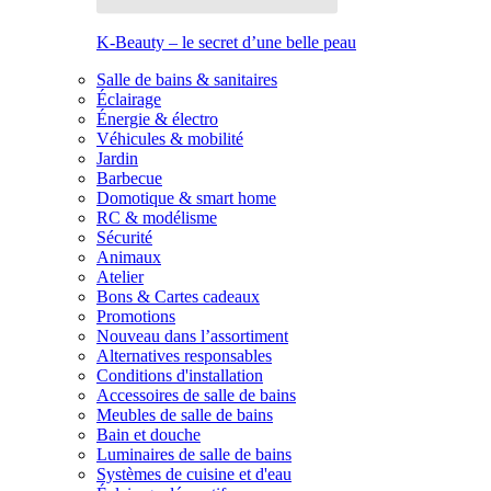
K-Beauty – le secret d’une belle peau
Salle de bains & sanitaires
Éclairage
Énergie & électro
Véhicules & mobilité
Jardin
Barbecue
Domotique & smart home
RC & modélisme
Sécurité
Animaux
Atelier
Bons & Cartes cadeaux
Promotions
Nouveau dans l’assortiment
Alternatives responsables
Conditions d'installation
Accessoires de salle de bains
Meubles de salle de bains
Bain et douche
Luminaires de salle de bains
Systèmes de cuisine et d'eau