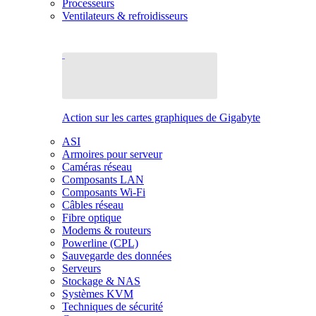
Processeurs
Ventilateurs & refroidisseurs
Action sur les cartes graphiques de Gigabyte
ASI
Armoires pour serveur
Caméras réseau
Composants LAN
Composants Wi-Fi
Câbles réseau
Fibre optique
Modems & routeurs
Powerline (CPL)
Sauvegarde des données
Serveurs
Stockage & NAS
Systèmes KVM
Techniques de sécurité