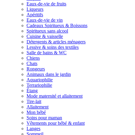
Eaux-de-vie de fruits
Liqueurs
Apéritifs
Eaux-de-vie de vin
Cadeaux Spiritueux & Boissons
Spiritueux sans alcool
Cuisine & vaisselle
Détergents & articles ménagers
Lessive & soins des textiles
Salle de bains & WC
Chiens
Chats
Rongeurs
Animaux dans le jardin
Aquariophilie
Terrariophilie
Étang
Mode maternité et allaitement
Tire-lait
Allaitement
Mon bébé
Soins pour maman
Vêtements pour bébé & enfant
Langes
Sommeil