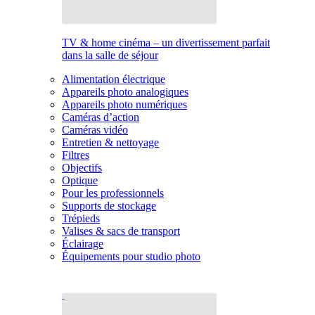
TV & home cinéma – un divertissement parfait
dans la salle de séjour
Alimentation électrique
Appareils photo analogiques
Appareils photo numériques
Caméras d’action
Caméras vidéo
Entretien & nettoyage
Filtres
Objectifs
Optique
Pour les professionnels
Supports de stockage
Trépieds
Valises & sacs de transport
Éclairage
Équipements pour studio photo