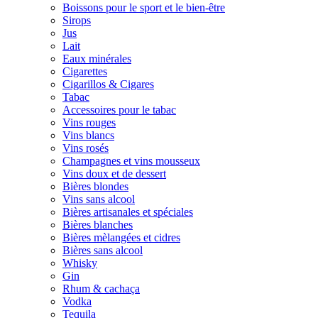
Boissons pour le sport et le bien-être
Sirops
Jus
Lait
Eaux minérales
Cigarettes
Cigarillos & Cigares
Tabac
Accessoires pour le tabac
Vins rouges
Vins blancs
Vins rosés
Champagnes et vins mousseux
Vins doux et de dessert
Bières blondes
Vins sans alcool
Bières artisanales et spéciales
Bières blanches
Bières mèlangées et cidres
Bières sans alcool
Whisky
Gin
Rhum & cachaça
Vodka
Tequila