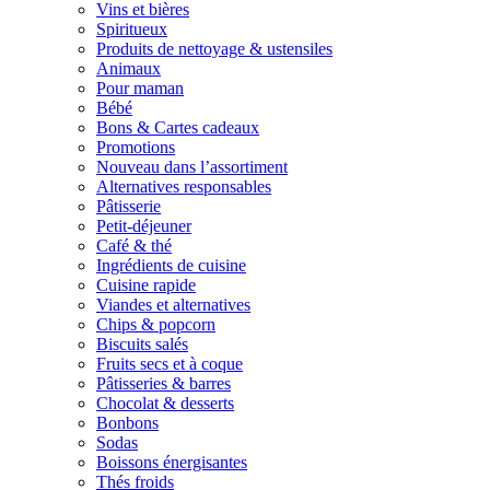
Vins et bières
Spiritueux
Produits de nettoyage & ustensiles
Animaux
Pour maman
Bébé
Bons & Cartes cadeaux
Promotions
Nouveau dans l’assortiment
Alternatives responsables
Pâtisserie
Petit-déjeuner
Café & thé
Ingrédients de cuisine
Cuisine rapide
Viandes et alternatives
Chips & popcorn
Biscuits salés
Fruits secs et à coque
Pâtisseries & barres
Chocolat & desserts
Bonbons
Sodas
Boissons énergisantes
Thés froids