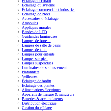
Éclairage décoratif
Éclairage du système
Éclairage commercial et industriel
Éclairage de Noël
Accessoires d’éclairage
Ampoules
Appliques murales
Bandes de LED
Guirlandes lumineuses
Lampes de bureau
Lampes de salle de bains
Lampes de table
Lampes pour enfants
Lampes sur pied
Lampes suspendues
Luminaires de soubassement
Plafonniers
Veilleuses
Éclairage de jardin
Éclairage des plantes
Alimentations électriques
Appareils de mesure & minuteurs
Batteries & accumulateurs
Distribution électrique
Gestion du câblage