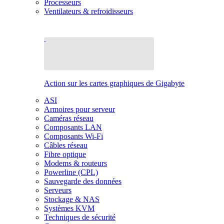
Processeurs
Ventilateurs & refroidisseurs
Action sur les cartes graphiques de Gigabyte
ASI
Armoires pour serveur
Caméras réseau
Composants LAN
Composants Wi-Fi
Câbles réseau
Fibre optique
Modems & routeurs
Powerline (CPL)
Sauvegarde des données
Serveurs
Stockage & NAS
Systèmes KVM
Techniques de sécurité