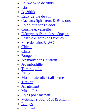
Eaux-de-vie de fruits
Liqueurs
Apéritifs
Eaux-de-vie de vin
Cadeaux Spiritueux & Boissons
Spiritueux sans alcool
Cuisine & vaisselle
Détergents & articles ménagers
Lessive & soins des textiles
Salle de bains & WC
Chiens
Chats
Rongeurs
Animaux dans le jardin
Aquariophilie
Terrariophilie
Étang
Mode maternité et allaitement
Tire-lait
Allaitement
Mon bébé
Soins pour maman
Vêtements pour bébé & enfant
Langes
Sommeil