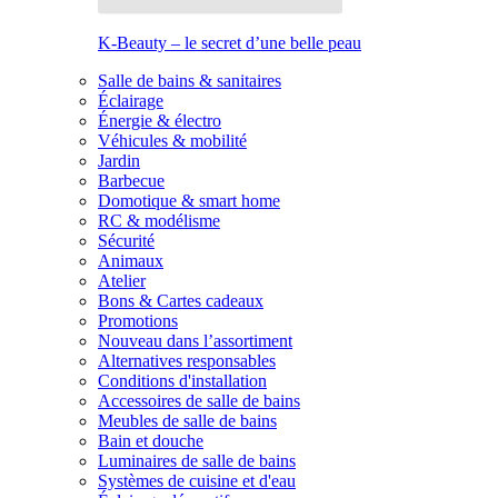
K-Beauty – le secret d’une belle peau
Salle de bains & sanitaires
Éclairage
Énergie & électro
Véhicules & mobilité
Jardin
Barbecue
Domotique & smart home
RC & modélisme
Sécurité
Animaux
Atelier
Bons & Cartes cadeaux
Promotions
Nouveau dans l’assortiment
Alternatives responsables
Conditions d'installation
Accessoires de salle de bains
Meubles de salle de bains
Bain et douche
Luminaires de salle de bains
Systèmes de cuisine et d'eau