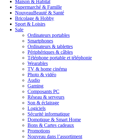
Maison & Habitat
Supermarché & Famille
Nouveau
Beauté & Santé
Bricolage & Hobby
Sport & Loisirs
Sale
Ordinateurs portables
Smartphones
Ordinateurs & tablettes
Périphériques & câbles
Téléphone portable et téléphonie
Wearables
TV & home cinéma
Photo & vidéo
Audio
Gaming
Composants PC
Réseau & serveurs
Son & éclairage
Logiciels
Sécurité informatique
Domotique & Smart Home
Bons & Cartes cadeaux
Promotions
Nouveau dans l’assortiment