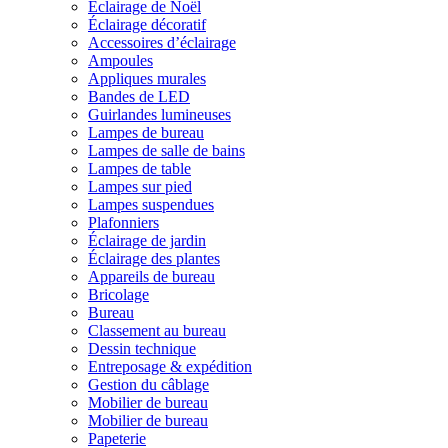
Éclairage de Noël
Éclairage décoratif
Accessoires d’éclairage
Ampoules
Appliques murales
Bandes de LED
Guirlandes lumineuses
Lampes de bureau
Lampes de salle de bains
Lampes de table
Lampes sur pied
Lampes suspendues
Plafonniers
Éclairage de jardin
Éclairage des plantes
Appareils de bureau
Bricolage
Bureau
Classement au bureau
Dessin technique
Entreposage & expédition
Gestion du câblage
Mobilier de bureau
Mobilier de bureau
Papeterie