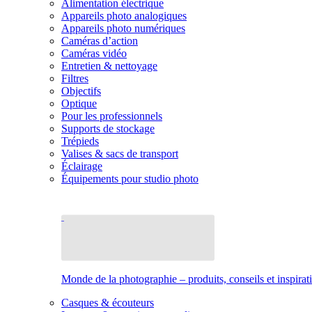
Alimentation électrique
Appareils photo analogiques
Appareils photo numériques
Caméras d’action
Caméras vidéo
Entretien & nettoyage
Filtres
Objectifs
Optique
Pour les professionnels
Supports de stockage
Trépieds
Valises & sacs de transport
Éclairage
Équipements pour studio photo
Monde de la photographie – produits, conseils et inspirat
Casques & écouteurs