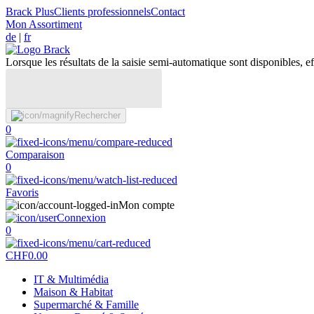
Brack Plus
Clients professionnels
Contact
Mon Assortiment
de
|
fr
Lorsque les résultats de la saisie semi-automatique sont disponibles, eff
Rechercher
0
Comparaison
0
Favoris
Mon compte
Connexion
0
CHF
0.00
IT & Multimédia
Maison & Habitat
Supermarché & Famille