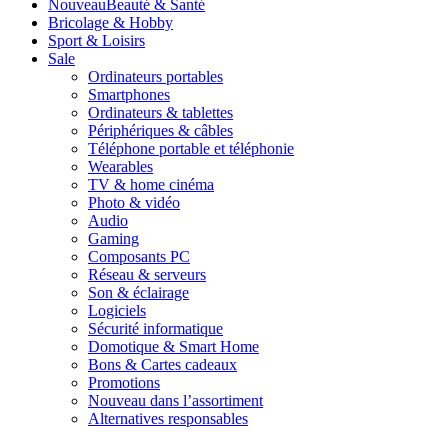
Nouveau
Beauté & Santé
Bricolage & Hobby
Sport & Loisirs
Sale
Ordinateurs portables
Smartphones
Ordinateurs & tablettes
Périphériques & câbles
Téléphone portable et téléphonie
Wearables
TV & home cinéma
Photo & vidéo
Audio
Gaming
Composants PC
Réseau & serveurs
Son & éclairage
Logiciels
Sécurité informatique
Domotique & Smart Home
Bons & Cartes cadeaux
Promotions
Nouveau dans l’assortiment
Alternatives responsables