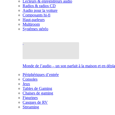
Lecteurs & enregistreurs audio
Radios & radios CD
Audio pour la voiture
Composants hi-fi
Haut-parleurs
Multiroom
Systèmes stéréo
Monde de l’audio – un son parfait à la maison et en dép
Périphériques d’entrée
Consoles
Jeux
Tables de Gaming
Chaises de gaming
Figurines
Casques de RV
Streaming