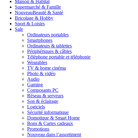
Maison & Habitat
Supermarché & Famille
Nouveau
Beauté & Santé
Bricolage & Hobby
Sport & Loisirs
Sale
Ordinateurs portables
Smartphones
Ordinateurs & tablettes
Périphériques & câbles
Téléphone portable et téléphonie
Wearables
TV & home cinéma
Photo & vidéo
Audio
Gaming
Composants PC
Réseau & serveurs
Son & éclairage
Logiciels
Sécurité informatique
Domotique & Smart Home
Bons & Cartes cadeaux
Promotions
Nouveau dans l’assortiment