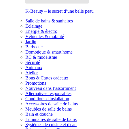
K-Beauty – le secret d’une belle peau
Salle de bains & sanitaires
Éclairage
Énergie & électro
Véhicules & mobilité
Jardin
Barbecue
Domotique & smart home
RC & modélisme
Sécurité
Animaux
Atelier
Bons & Cartes cadeaux
Promotions
Nouveau dans l’assortiment
Alternatives responsables
Conditions d'installation
Accessoires de salle de bains
Meubles de salle de bains
Bain et douche
Luminaires de salle de bains
Systèmes de cuisine et d'eau