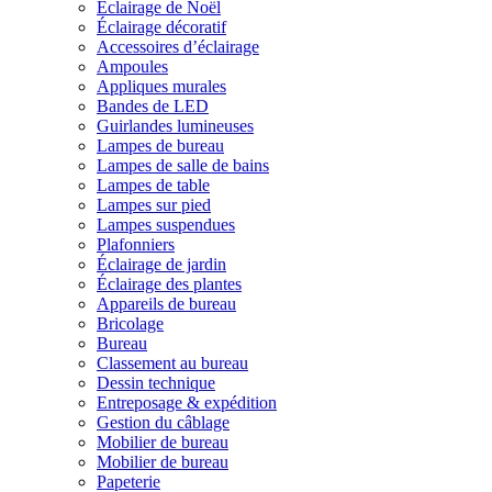
Éclairage de Noël
Éclairage décoratif
Accessoires d’éclairage
Ampoules
Appliques murales
Bandes de LED
Guirlandes lumineuses
Lampes de bureau
Lampes de salle de bains
Lampes de table
Lampes sur pied
Lampes suspendues
Plafonniers
Éclairage de jardin
Éclairage des plantes
Appareils de bureau
Bricolage
Bureau
Classement au bureau
Dessin technique
Entreposage & expédition
Gestion du câblage
Mobilier de bureau
Mobilier de bureau
Papeterie