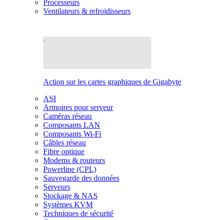
Processeurs
Ventilateurs & refroidisseurs
Action sur les cartes graphiques de Gigabyte
ASI
Armoires pour serveur
Caméras réseau
Composants LAN
Composants Wi-Fi
Câbles réseau
Fibre optique
Modems & routeurs
Powerline (CPL)
Sauvegarde des données
Serveurs
Stockage & NAS
Systèmes KVM
Techniques de sécurité