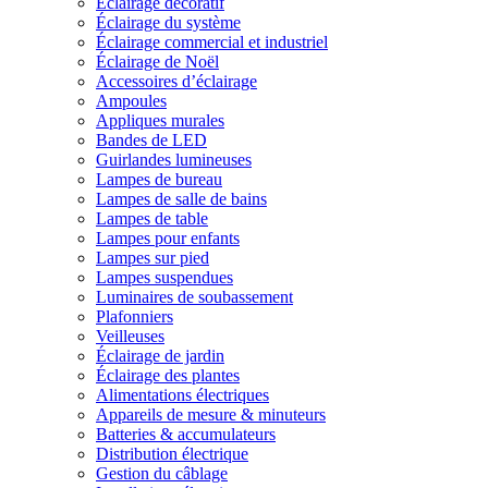
Éclairage décoratif
Éclairage du système
Éclairage commercial et industriel
Éclairage de Noël
Accessoires d’éclairage
Ampoules
Appliques murales
Bandes de LED
Guirlandes lumineuses
Lampes de bureau
Lampes de salle de bains
Lampes de table
Lampes pour enfants
Lampes sur pied
Lampes suspendues
Luminaires de soubassement
Plafonniers
Veilleuses
Éclairage de jardin
Éclairage des plantes
Alimentations électriques
Appareils de mesure & minuteurs
Batteries & accumulateurs
Distribution électrique
Gestion du câblage