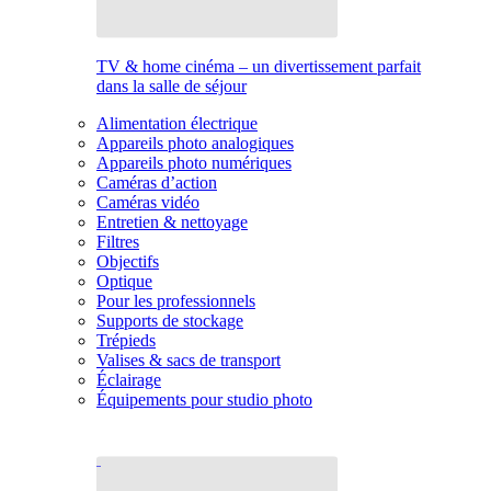
TV & home cinéma – un divertissement parfait
dans la salle de séjour
Alimentation électrique
Appareils photo analogiques
Appareils photo numériques
Caméras d’action
Caméras vidéo
Entretien & nettoyage
Filtres
Objectifs
Optique
Pour les professionnels
Supports de stockage
Trépieds
Valises & sacs de transport
Éclairage
Équipements pour studio photo