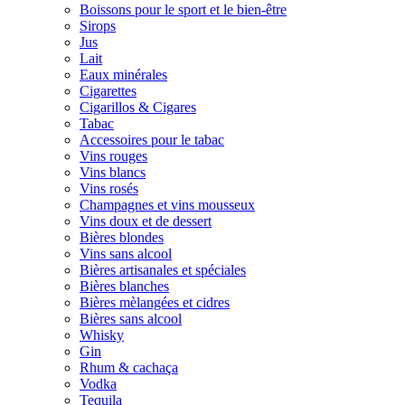
Boissons pour le sport et le bien-être
Sirops
Jus
Lait
Eaux minérales
Cigarettes
Cigarillos & Cigares
Tabac
Accessoires pour le tabac
Vins rouges
Vins blancs
Vins rosés
Champagnes et vins mousseux
Vins doux et de dessert
Bières blondes
Vins sans alcool
Bières artisanales et spéciales
Bières blanches
Bières mèlangées et cidres
Bières sans alcool
Whisky
Gin
Rhum & cachaça
Vodka
Tequila