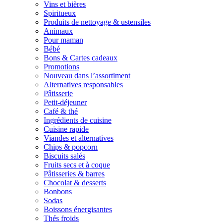
Vins et bières
Spiritueux
Produits de nettoyage & ustensiles
Animaux
Pour maman
Bébé
Bons & Cartes cadeaux
Promotions
Nouveau dans l’assortiment
Alternatives responsables
Pâtisserie
Petit-déjeuner
Café & thé
Ingrédients de cuisine
Cuisine rapide
Viandes et alternatives
Chips & popcorn
Biscuits salés
Fruits secs et à coque
Pâtisseries & barres
Chocolat & desserts
Bonbons
Sodas
Boissons énergisantes
Thés froids