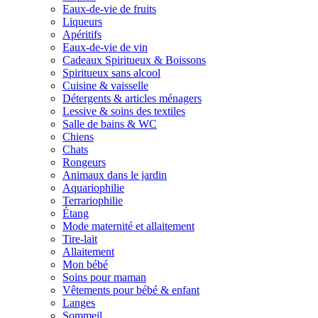
Eaux-de-vie de fruits
Liqueurs
Apéritifs
Eaux-de-vie de vin
Cadeaux Spiritueux & Boissons
Spiritueux sans alcool
Cuisine & vaisselle
Détergents & articles ménagers
Lessive & soins des textiles
Salle de bains & WC
Chiens
Chats
Rongeurs
Animaux dans le jardin
Aquariophilie
Terrariophilie
Étang
Mode maternité et allaitement
Tire-lait
Allaitement
Mon bébé
Soins pour maman
Vêtements pour bébé & enfant
Langes
Sommeil