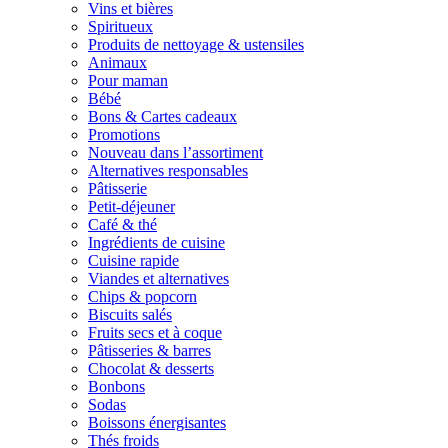
Vins et bières
Spiritueux
Produits de nettoyage & ustensiles
Animaux
Pour maman
Bébé
Bons & Cartes cadeaux
Promotions
Nouveau dans l’assortiment
Alternatives responsables
Pâtisserie
Petit-déjeuner
Café & thé
Ingrédients de cuisine
Cuisine rapide
Viandes et alternatives
Chips & popcorn
Biscuits salés
Fruits secs et à coque
Pâtisseries & barres
Chocolat & desserts
Bonbons
Sodas
Boissons énergisantes
Thés froids