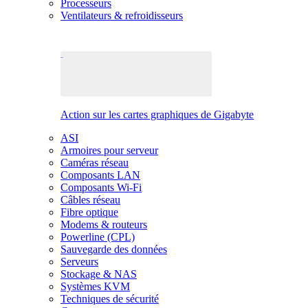
Processeurs
Ventilateurs & refroidisseurs
Action sur les cartes graphiques de Gigabyte
ASI
Armoires pour serveur
Caméras réseau
Composants LAN
Composants Wi-Fi
Câbles réseau
Fibre optique
Modems & routeurs
Powerline (CPL)
Sauvegarde des données
Serveurs
Stockage & NAS
Systèmes KVM
Techniques de sécurité