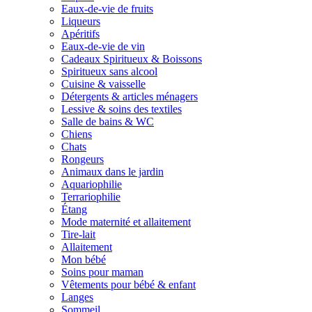
Eaux-de-vie de fruits
Liqueurs
Apéritifs
Eaux-de-vie de vin
Cadeaux Spiritueux & Boissons
Spiritueux sans alcool
Cuisine & vaisselle
Détergents & articles ménagers
Lessive & soins des textiles
Salle de bains & WC
Chiens
Chats
Rongeurs
Animaux dans le jardin
Aquariophilie
Terrariophilie
Étang
Mode maternité et allaitement
Tire-lait
Allaitement
Mon bébé
Soins pour maman
Vêtements pour bébé & enfant
Langes
Sommeil