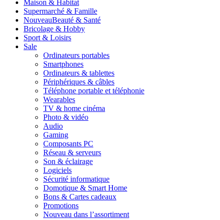
Maison & Habitat
Supermarché & Famille
Nouveau
Beauté & Santé
Bricolage & Hobby
Sport & Loisirs
Sale
Ordinateurs portables
Smartphones
Ordinateurs & tablettes
Périphériques & câbles
Téléphone portable et téléphonie
Wearables
TV & home cinéma
Photo & vidéo
Audio
Gaming
Composants PC
Réseau & serveurs
Son & éclairage
Logiciels
Sécurité informatique
Domotique & Smart Home
Bons & Cartes cadeaux
Promotions
Nouveau dans l’assortiment