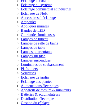
Éclairage décoratif
Éclairage du système
Éclairage commercial et industriel
Éclairage de Noël
Accessoires d’éclairage
Ampoules
Appliques murales
Bandes de LED
Guirlandes lumineuses
Lampes de bureau
Lampes de salle de bains
Lampes de table
Lampes pour enfants
Lampes sur pied
Lampes suspendues
Luminaires de soubassement
Plafonniers
Veilleuses
Éclairage de jardin
Éclairage des plantes
Alimentations électriques
Appareils de mesure & minuteurs
Batteries & accumulateurs
Distribution électrique
Gestion du câblage