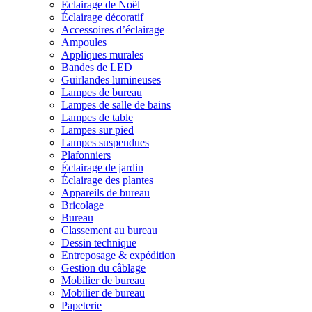
Éclairage de Noël
Éclairage décoratif
Accessoires d’éclairage
Ampoules
Appliques murales
Bandes de LED
Guirlandes lumineuses
Lampes de bureau
Lampes de salle de bains
Lampes de table
Lampes sur pied
Lampes suspendues
Plafonniers
Éclairage de jardin
Éclairage des plantes
Appareils de bureau
Bricolage
Bureau
Classement au bureau
Dessin technique
Entreposage & expédition
Gestion du câblage
Mobilier de bureau
Mobilier de bureau
Papeterie