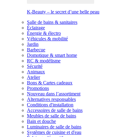
K-Beauty – le secret d’une belle peau
Salle de bains & sanitaires
Éclairage
Énergie & électro
Véhicules & mobilité
Jardin
Barbecue
Domotique & smart home
RC & modélisme
Sécurité
Animaux
Atelier
Bons & Cartes cadeaux
Promotions
Nouveau dans l’assortiment
Alternatives responsables
Conditions d'installation
Accessoires de salle de bains
Meubles de salle de bains
Bain et douche
Luminaires de salle de bains
Systèmes de cuisine et d'eau