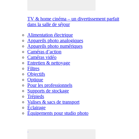
TV & home cinéma – un divertissement parfait
dans la salle de séjour
Alimentation électrique
Appareils photo analogiques
Appareils photo numériques
Caméras d’action
Caméras vidéo
Entretien & nettoyage
Filtres
Objectifs
Optique
Pour les professionnels
Supports de stockage
Trépieds
Valises & sacs de transport
Éclairage
Équipements pour studio photo