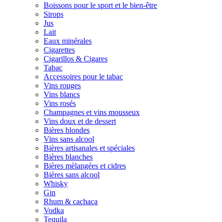
Boissons pour le sport et le bien-être
Sirops
Jus
Lait
Eaux minérales
Cigarettes
Cigarillos & Cigares
Tabac
Accessoires pour le tabac
Vins rouges
Vins blancs
Vins rosés
Champagnes et vins mousseux
Vins doux et de dessert
Bières blondes
Vins sans alcool
Bières artisanales et spéciales
Bières blanches
Bières mèlangées et cidres
Bières sans alcool
Whisky
Gin
Rhum & cachaça
Vodka
Tequila