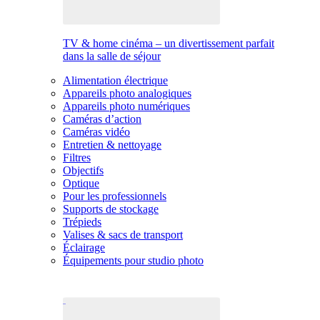
TV & home cinéma – un divertissement parfait
dans la salle de séjour
Alimentation électrique
Appareils photo analogiques
Appareils photo numériques
Caméras d’action
Caméras vidéo
Entretien & nettoyage
Filtres
Objectifs
Optique
Pour les professionnels
Supports de stockage
Trépieds
Valises & sacs de transport
Éclairage
Équipements pour studio photo