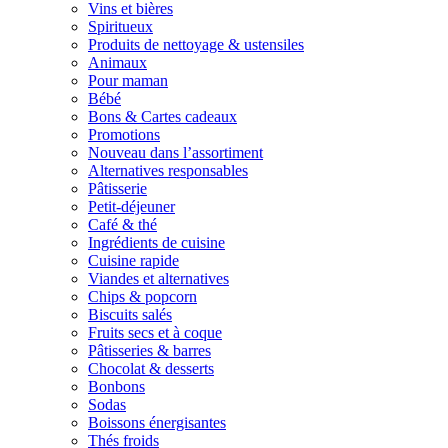
Vins et bières
Spiritueux
Produits de nettoyage & ustensiles
Animaux
Pour maman
Bébé
Bons & Cartes cadeaux
Promotions
Nouveau dans l’assortiment
Alternatives responsables
Pâtisserie
Petit-déjeuner
Café & thé
Ingrédients de cuisine
Cuisine rapide
Viandes et alternatives
Chips & popcorn
Biscuits salés
Fruits secs et à coque
Pâtisseries & barres
Chocolat & desserts
Bonbons
Sodas
Boissons énergisantes
Thés froids