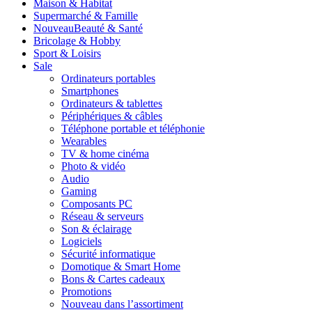
Maison & Habitat
Supermarché & Famille
Nouveau
Beauté & Santé
Bricolage & Hobby
Sport & Loisirs
Sale
Ordinateurs portables
Smartphones
Ordinateurs & tablettes
Périphériques & câbles
Téléphone portable et téléphonie
Wearables
TV & home cinéma
Photo & vidéo
Audio
Gaming
Composants PC
Réseau & serveurs
Son & éclairage
Logiciels
Sécurité informatique
Domotique & Smart Home
Bons & Cartes cadeaux
Promotions
Nouveau dans l’assortiment