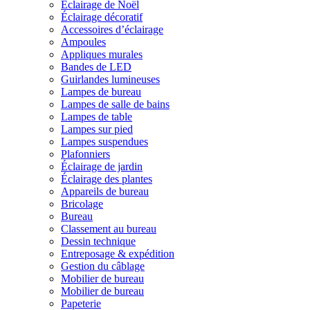
Éclairage de Noël
Éclairage décoratif
Accessoires d’éclairage
Ampoules
Appliques murales
Bandes de LED
Guirlandes lumineuses
Lampes de bureau
Lampes de salle de bains
Lampes de table
Lampes sur pied
Lampes suspendues
Plafonniers
Éclairage de jardin
Éclairage des plantes
Appareils de bureau
Bricolage
Bureau
Classement au bureau
Dessin technique
Entreposage & expédition
Gestion du câblage
Mobilier de bureau
Mobilier de bureau
Papeterie