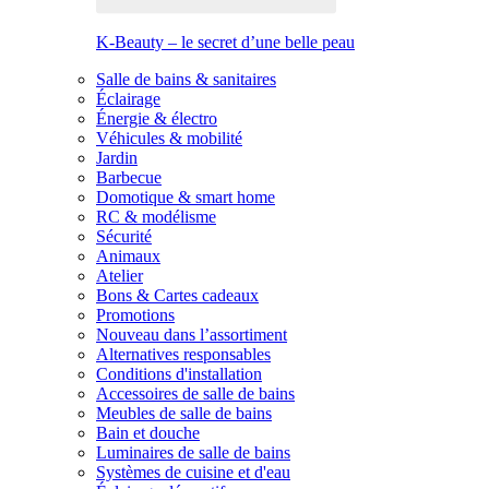
K-Beauty – le secret d’une belle peau
Salle de bains & sanitaires
Éclairage
Énergie & électro
Véhicules & mobilité
Jardin
Barbecue
Domotique & smart home
RC & modélisme
Sécurité
Animaux
Atelier
Bons & Cartes cadeaux
Promotions
Nouveau dans l’assortiment
Alternatives responsables
Conditions d'installation
Accessoires de salle de bains
Meubles de salle de bains
Bain et douche
Luminaires de salle de bains
Systèmes de cuisine et d'eau