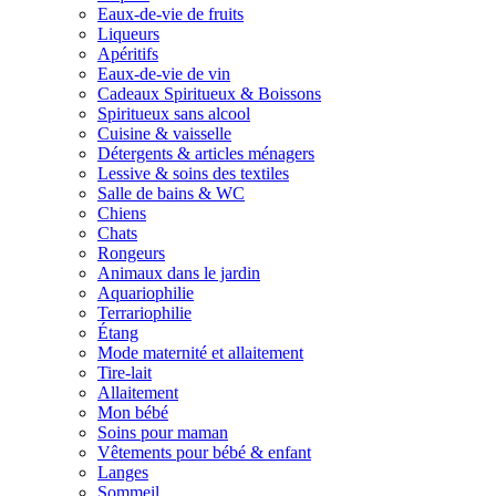
Eaux-de-vie de fruits
Liqueurs
Apéritifs
Eaux-de-vie de vin
Cadeaux Spiritueux & Boissons
Spiritueux sans alcool
Cuisine & vaisselle
Détergents & articles ménagers
Lessive & soins des textiles
Salle de bains & WC
Chiens
Chats
Rongeurs
Animaux dans le jardin
Aquariophilie
Terrariophilie
Étang
Mode maternité et allaitement
Tire-lait
Allaitement
Mon bébé
Soins pour maman
Vêtements pour bébé & enfant
Langes
Sommeil