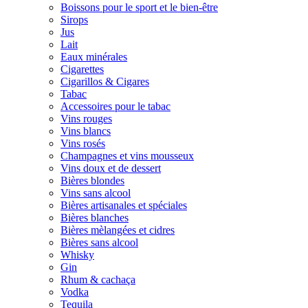
Boissons pour le sport et le bien-être
Sirops
Jus
Lait
Eaux minérales
Cigarettes
Cigarillos & Cigares
Tabac
Accessoires pour le tabac
Vins rouges
Vins blancs
Vins rosés
Champagnes et vins mousseux
Vins doux et de dessert
Bières blondes
Vins sans alcool
Bières artisanales et spéciales
Bières blanches
Bières mèlangées et cidres
Bières sans alcool
Whisky
Gin
Rhum & cachaça
Vodka
Tequila