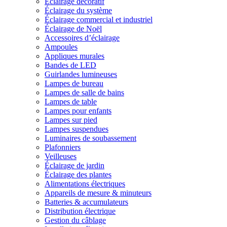
Éclairage décoratif
Éclairage du système
Éclairage commercial et industriel
Éclairage de Noël
Accessoires d’éclairage
Ampoules
Appliques murales
Bandes de LED
Guirlandes lumineuses
Lampes de bureau
Lampes de salle de bains
Lampes de table
Lampes pour enfants
Lampes sur pied
Lampes suspendues
Luminaires de soubassement
Plafonniers
Veilleuses
Éclairage de jardin
Éclairage des plantes
Alimentations électriques
Appareils de mesure & minuteurs
Batteries & accumulateurs
Distribution électrique
Gestion du câblage