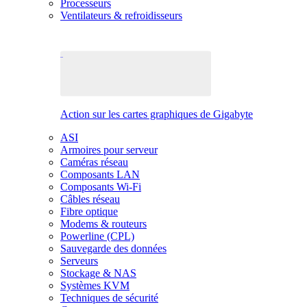
Processeurs
Ventilateurs & refroidisseurs
Action sur les cartes graphiques de Gigabyte
ASI
Armoires pour serveur
Caméras réseau
Composants LAN
Composants Wi-Fi
Câbles réseau
Fibre optique
Modems & routeurs
Powerline (CPL)
Sauvegarde des données
Serveurs
Stockage & NAS
Systèmes KVM
Techniques de sécurité