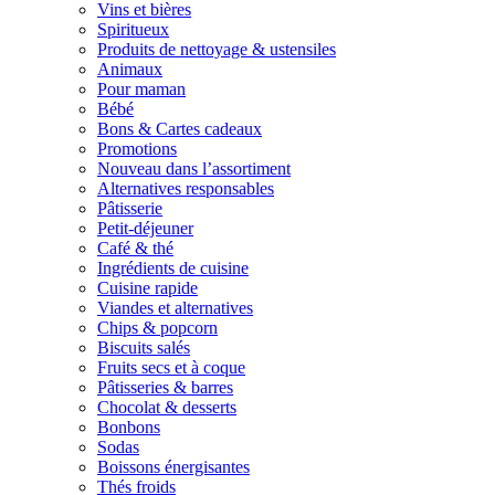
Vins et bières
Spiritueux
Produits de nettoyage & ustensiles
Animaux
Pour maman
Bébé
Bons & Cartes cadeaux
Promotions
Nouveau dans l’assortiment
Alternatives responsables
Pâtisserie
Petit-déjeuner
Café & thé
Ingrédients de cuisine
Cuisine rapide
Viandes et alternatives
Chips & popcorn
Biscuits salés
Fruits secs et à coque
Pâtisseries & barres
Chocolat & desserts
Bonbons
Sodas
Boissons énergisantes
Thés froids