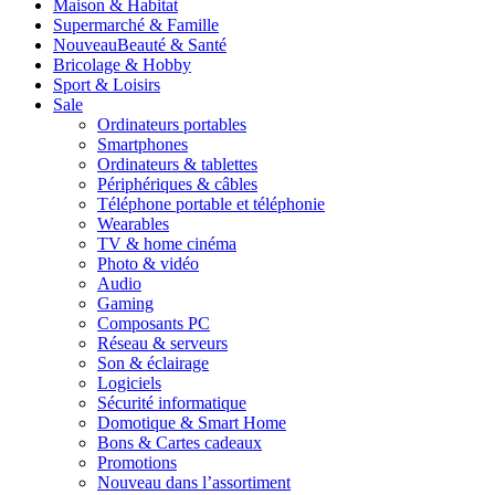
Maison & Habitat
Supermarché & Famille
Nouveau
Beauté & Santé
Bricolage & Hobby
Sport & Loisirs
Sale
Ordinateurs portables
Smartphones
Ordinateurs & tablettes
Périphériques & câbles
Téléphone portable et téléphonie
Wearables
TV & home cinéma
Photo & vidéo
Audio
Gaming
Composants PC
Réseau & serveurs
Son & éclairage
Logiciels
Sécurité informatique
Domotique & Smart Home
Bons & Cartes cadeaux
Promotions
Nouveau dans l’assortiment