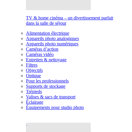
TV & home cinéma – un divertissement parfait
dans la salle de séjour
Alimentation électrique
Appareils photo analogiques
Appareils photo numériques
Caméras d’action
Caméras vidéo
Entretien & nettoyage
Filtres
Objectifs
Optique
Pour les professionnels
Supports de stockage
Trépieds
Valises & sacs de transport
Éclairage
Équipements pour studio photo