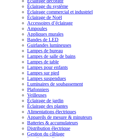
Éclairage décoratif
Éclairage du système
Éclairage commercial et industriel
Éclairage de Noël
Accessoires d’éclairage
Ampoules
Appliques murales
Bandes de LED
Guirlandes lumineuses
Lampes de bureau
Lampes de salle de bains
Lampes de table
Lampes pour enfants
Lampes sur pied
Lampes suspendues
Luminaires de soubassement
Plafonniers
Veilleuses
Éclairage de jardin
Éclairage des plantes
Alimentations électriques
Appareils de mesure & minuteurs
Batteries & accumulateurs
Distribution électrique
Gestion du câblage