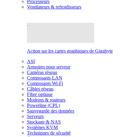
Processeurs
Ventilateurs & refroidisseurs
Action sur les cartes graphiques de Gigabyte
ASI
Armoires pour serveur
Caméras réseau
Composants LAN
Composants Wi-Fi
Câbles réseau
Fibre optique
Modems & routeurs
Powerline (CPL)
Sauvegarde des données
Serveurs
Stockage & NAS
Systèmes KVM
Techniques de sécurité