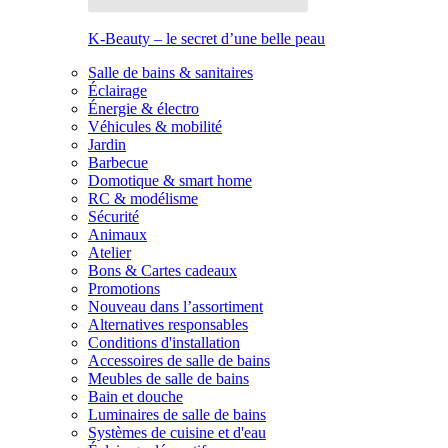
K-Beauty – le secret d’une belle peau
Salle de bains & sanitaires
Éclairage
Énergie & électro
Véhicules & mobilité
Jardin
Barbecue
Domotique & smart home
RC & modélisme
Sécurité
Animaux
Atelier
Bons & Cartes cadeaux
Promotions
Nouveau dans l’assortiment
Alternatives responsables
Conditions d'installation
Accessoires de salle de bains
Meubles de salle de bains
Bain et douche
Luminaires de salle de bains
Systèmes de cuisine et d'eau