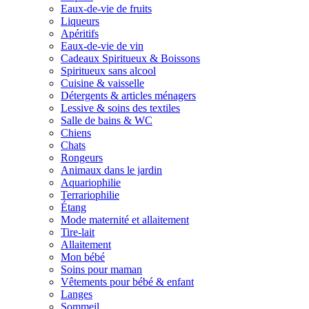
Eaux-de-vie de fruits
Liqueurs
Apéritifs
Eaux-de-vie de vin
Cadeaux Spiritueux & Boissons
Spiritueux sans alcool
Cuisine & vaisselle
Détergents & articles ménagers
Lessive & soins des textiles
Salle de bains & WC
Chiens
Chats
Rongeurs
Animaux dans le jardin
Aquariophilie
Terrariophilie
Étang
Mode maternité et allaitement
Tire-lait
Allaitement
Mon bébé
Soins pour maman
Vêtements pour bébé & enfant
Langes
Sommeil