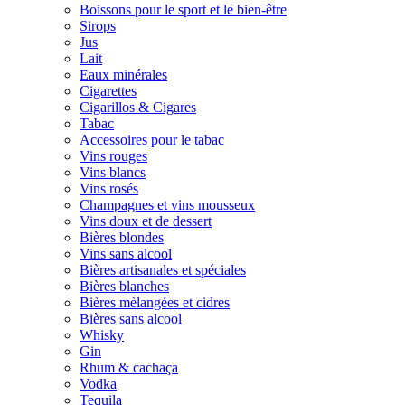
Boissons pour le sport et le bien-être
Sirops
Jus
Lait
Eaux minérales
Cigarettes
Cigarillos & Cigares
Tabac
Accessoires pour le tabac
Vins rouges
Vins blancs
Vins rosés
Champagnes et vins mousseux
Vins doux et de dessert
Bières blondes
Vins sans alcool
Bières artisanales et spéciales
Bières blanches
Bières mèlangées et cidres
Bières sans alcool
Whisky
Gin
Rhum & cachaça
Vodka
Tequila