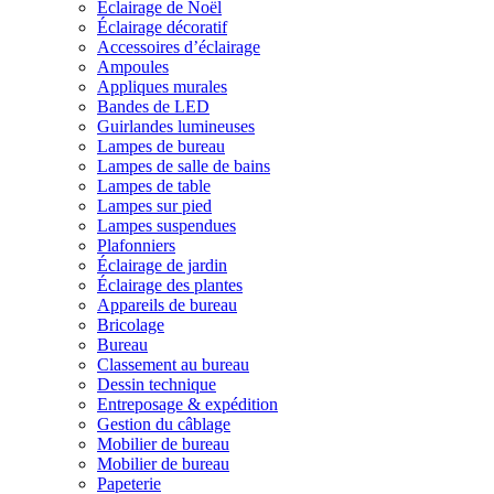
Éclairage de Noël
Éclairage décoratif
Accessoires d’éclairage
Ampoules
Appliques murales
Bandes de LED
Guirlandes lumineuses
Lampes de bureau
Lampes de salle de bains
Lampes de table
Lampes sur pied
Lampes suspendues
Plafonniers
Éclairage de jardin
Éclairage des plantes
Appareils de bureau
Bricolage
Bureau
Classement au bureau
Dessin technique
Entreposage & expédition
Gestion du câblage
Mobilier de bureau
Mobilier de bureau
Papeterie