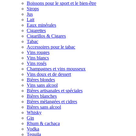
Boissons pour le sport et le bien-être
Sirops
Jus
Lait
Eaux minérales
Cigarettes
Cigarillos & Cigares
Tabac
Accessoires pour le tabac
Vins rouges
Vins blancs
Vins rosés
Champagnes et vins mousseux
Vins doux et de dessert
Bières blondes
Vins sans alcool
Bières artisanales et spéciales
Bières blanches
Bières mèlangées et cidres
Bières sans alcool
Whisky
Gin
Rhum & cachaça
Vodka
Tequila