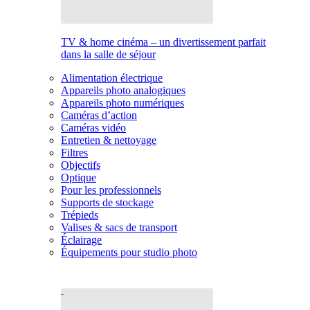
TV & home cinéma – un divertissement parfait
dans la salle de séjour
Alimentation électrique
Appareils photo analogiques
Appareils photo numériques
Caméras d’action
Caméras vidéo
Entretien & nettoyage
Filtres
Objectifs
Optique
Pour les professionnels
Supports de stockage
Trépieds
Valises & sacs de transport
Éclairage
Équipements pour studio photo