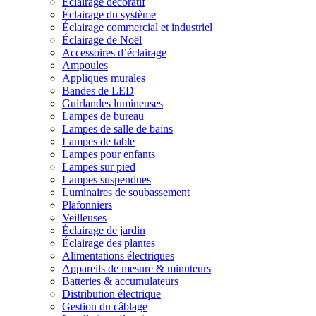
Éclairage décoratif
Éclairage du système
Éclairage commercial et industriel
Éclairage de Noël
Accessoires d’éclairage
Ampoules
Appliques murales
Bandes de LED
Guirlandes lumineuses
Lampes de bureau
Lampes de salle de bains
Lampes de table
Lampes pour enfants
Lampes sur pied
Lampes suspendues
Luminaires de soubassement
Plafonniers
Veilleuses
Éclairage de jardin
Éclairage des plantes
Alimentations électriques
Appareils de mesure & minuteurs
Batteries & accumulateurs
Distribution électrique
Gestion du câblage