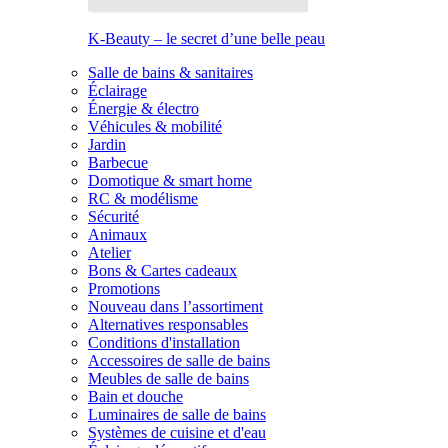
K-Beauty – le secret d’une belle peau
Salle de bains & sanitaires
Éclairage
Énergie & électro
Véhicules & mobilité
Jardin
Barbecue
Domotique & smart home
RC & modélisme
Sécurité
Animaux
Atelier
Bons & Cartes cadeaux
Promotions
Nouveau dans l’assortiment
Alternatives responsables
Conditions d'installation
Accessoires de salle de bains
Meubles de salle de bains
Bain et douche
Luminaires de salle de bains
Systèmes de cuisine et d'eau