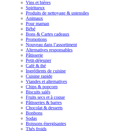
Vins et bières
Spiritueux
Produits de nettoyage & ustensiles
Animaux
Pour maman
Bébé
Bons & Cartes cadeaux
Promotions
Nouveau dans l’assortiment
Alternatives responsables
Pâtisserie
Petit-déjeuner
Café & thé
Ingrédients de cuisine
Cuisine rapide
Viandes et alternatives
Chips & popcorn
Biscuits salés
Fruits secs et à coque
Pâtisseries & barres
Chocolat & desserts
Bonbons
Sodas
Boissons énergisantes
Thés froids