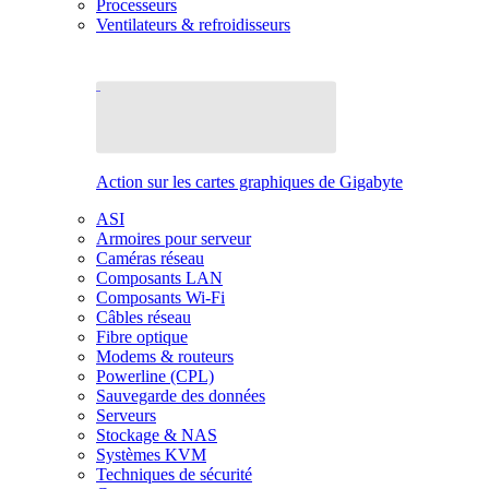
Processeurs
Ventilateurs & refroidisseurs
Action sur les cartes graphiques de Gigabyte
ASI
Armoires pour serveur
Caméras réseau
Composants LAN
Composants Wi-Fi
Câbles réseau
Fibre optique
Modems & routeurs
Powerline (CPL)
Sauvegarde des données
Serveurs
Stockage & NAS
Systèmes KVM
Techniques de sécurité