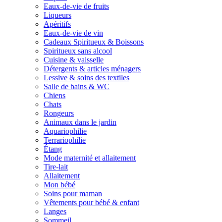
Eaux-de-vie de fruits
Liqueurs
Apéritifs
Eaux-de-vie de vin
Cadeaux Spiritueux & Boissons
Spiritueux sans alcool
Cuisine & vaisselle
Détergents & articles ménagers
Lessive & soins des textiles
Salle de bains & WC
Chiens
Chats
Rongeurs
Animaux dans le jardin
Aquariophilie
Terrariophilie
Étang
Mode maternité et allaitement
Tire-lait
Allaitement
Mon bébé
Soins pour maman
Vêtements pour bébé & enfant
Langes
Sommeil