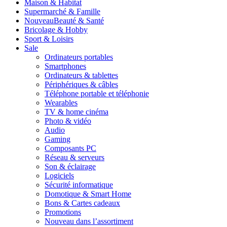
Maison & Habitat
Supermarché & Famille
Nouveau
Beauté & Santé
Bricolage & Hobby
Sport & Loisirs
Sale
Ordinateurs portables
Smartphones
Ordinateurs & tablettes
Périphériques & câbles
Téléphone portable et téléphonie
Wearables
TV & home cinéma
Photo & vidéo
Audio
Gaming
Composants PC
Réseau & serveurs
Son & éclairage
Logiciels
Sécurité informatique
Domotique & Smart Home
Bons & Cartes cadeaux
Promotions
Nouveau dans l’assortiment