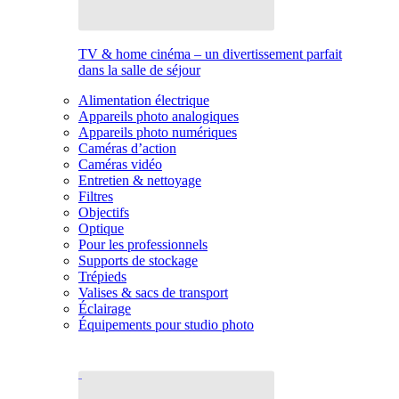
TV & home cinéma – un divertissement parfait
dans la salle de séjour
Alimentation électrique
Appareils photo analogiques
Appareils photo numériques
Caméras d’action
Caméras vidéo
Entretien & nettoyage
Filtres
Objectifs
Optique
Pour les professionnels
Supports de stockage
Trépieds
Valises & sacs de transport
Éclairage
Équipements pour studio photo