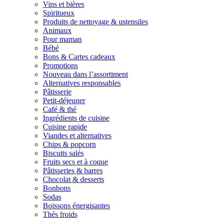
Vins et bières
Spiritueux
Produits de nettoyage & ustensiles
Animaux
Pour maman
Bébé
Bons & Cartes cadeaux
Promotions
Nouveau dans l’assortiment
Alternatives responsables
Pâtisserie
Petit-déjeuner
Café & thé
Ingrédients de cuisine
Cuisine rapide
Viandes et alternatives
Chips & popcorn
Biscuits salés
Fruits secs et à coque
Pâtisseries & barres
Chocolat & desserts
Bonbons
Sodas
Boissons énergisantes
Thés froids