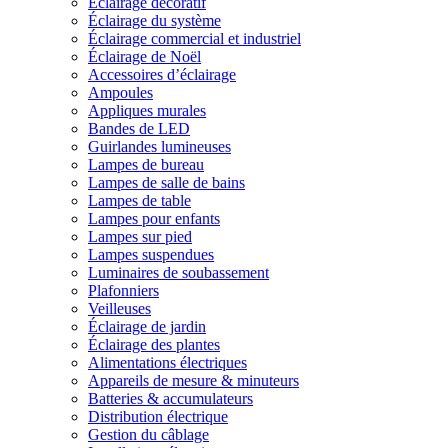
Éclairage décoratif
Éclairage du système
Éclairage commercial et industriel
Éclairage de Noël
Accessoires d’éclairage
Ampoules
Appliques murales
Bandes de LED
Guirlandes lumineuses
Lampes de bureau
Lampes de salle de bains
Lampes de table
Lampes pour enfants
Lampes sur pied
Lampes suspendues
Luminaires de soubassement
Plafonniers
Veilleuses
Éclairage de jardin
Éclairage des plantes
Alimentations électriques
Appareils de mesure & minuteurs
Batteries & accumulateurs
Distribution électrique
Gestion du câblage