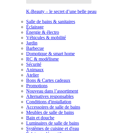
K-Beauty – le secret d’une belle peau
Salle de bains & sanitaires
Éclairage
Énergie & électro
Véhicules & mobilité
Jardin
Barbecue
Domotique & smart home
RC & modélisme
Sécurité
Animaux
Atelier
Bons & Cartes cadeaux
Promotions
Nouveau dans l’assortiment
Alternatives responsables
Conditions d'installation
Accessoires de salle de bains
Meubles de salle de bains
Bain et douche
Luminaires de salle de bains
Systèmes de cuisine et d'eau