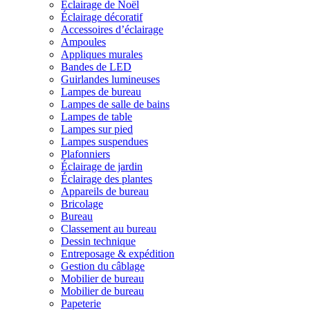
Éclairage de Noël
Éclairage décoratif
Accessoires d’éclairage
Ampoules
Appliques murales
Bandes de LED
Guirlandes lumineuses
Lampes de bureau
Lampes de salle de bains
Lampes de table
Lampes sur pied
Lampes suspendues
Plafonniers
Éclairage de jardin
Éclairage des plantes
Appareils de bureau
Bricolage
Bureau
Classement au bureau
Dessin technique
Entreposage & expédition
Gestion du câblage
Mobilier de bureau
Mobilier de bureau
Papeterie