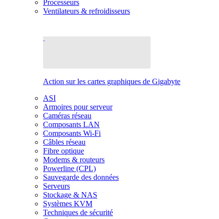
Processeurs
Ventilateurs & refroidisseurs
Action sur les cartes graphiques de Gigabyte
ASI
Armoires pour serveur
Caméras réseau
Composants LAN
Composants Wi-Fi
Câbles réseau
Fibre optique
Modems & routeurs
Powerline (CPL)
Sauvegarde des données
Serveurs
Stockage & NAS
Systèmes KVM
Techniques de sécurité