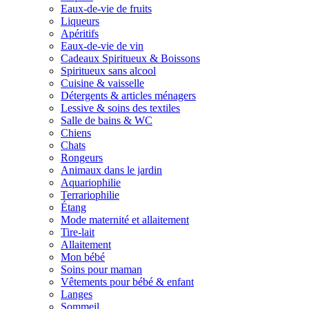
Eaux-de-vie de fruits
Liqueurs
Apéritifs
Eaux-de-vie de vin
Cadeaux Spiritueux & Boissons
Spiritueux sans alcool
Cuisine & vaisselle
Détergents & articles ménagers
Lessive & soins des textiles
Salle de bains & WC
Chiens
Chats
Rongeurs
Animaux dans le jardin
Aquariophilie
Terrariophilie
Étang
Mode maternité et allaitement
Tire-lait
Allaitement
Mon bébé
Soins pour maman
Vêtements pour bébé & enfant
Langes
Sommeil