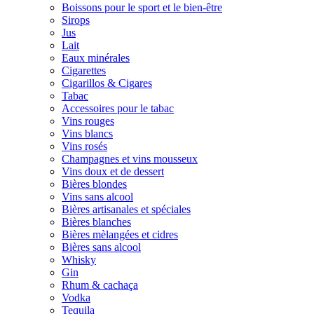
Boissons pour le sport et le bien-être
Sirops
Jus
Lait
Eaux minérales
Cigarettes
Cigarillos & Cigares
Tabac
Accessoires pour le tabac
Vins rouges
Vins blancs
Vins rosés
Champagnes et vins mousseux
Vins doux et de dessert
Bières blondes
Vins sans alcool
Bières artisanales et spéciales
Bières blanches
Bières mèlangées et cidres
Bières sans alcool
Whisky
Gin
Rhum & cachaça
Vodka
Tequila