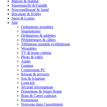
Maison & Habitat
Supermarché & Famille
Nouveau
Beauté & Santé
Bricolage & Hobby
Sport & Loisirs
Sale
Ordinateurs portables
Smartphones
Ordinateurs & tablettes
Périphériques & câbles
Téléphone portable et téléphonie
Wearables
TV & home cinéma
Photo & vidéo
Audio
Gaming
Composants PC
Réseau & serveurs
Son & éclairage
Logiciels
Sécurité informatique
Domotique & Smart Home
Bons & Cartes cadeaux
Promotions
Nouveau dans l’assortiment