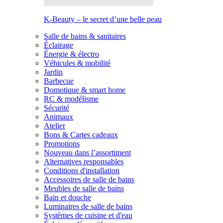
K-Beauty – le secret d’une belle peau
Salle de bains & sanitaires
Éclairage
Énergie & électro
Véhicules & mobilité
Jardin
Barbecue
Domotique & smart home
RC & modélisme
Sécurité
Animaux
Atelier
Bons & Cartes cadeaux
Promotions
Nouveau dans l’assortiment
Alternatives responsables
Conditions d'installation
Accessoires de salle de bains
Meubles de salle de bains
Bain et douche
Luminaires de salle de bains
Systèmes de cuisine et d'eau