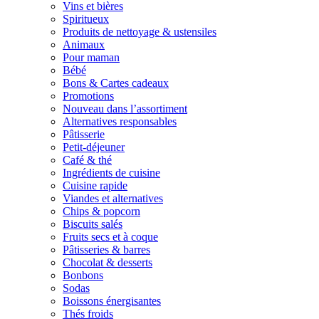
Vins et bières
Spiritueux
Produits de nettoyage & ustensiles
Animaux
Pour maman
Bébé
Bons & Cartes cadeaux
Promotions
Nouveau dans l’assortiment
Alternatives responsables
Pâtisserie
Petit-déjeuner
Café & thé
Ingrédients de cuisine
Cuisine rapide
Viandes et alternatives
Chips & popcorn
Biscuits salés
Fruits secs et à coque
Pâtisseries & barres
Chocolat & desserts
Bonbons
Sodas
Boissons énergisantes
Thés froids