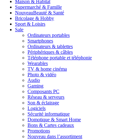
Maison & Habitat
Supermarché & Famille
Nouveau
Beauté & Santé
Bricolage & Hobby
Sport & Loisirs
Sale
Ordinateurs portables
Smartphones
Ordinateurs & tablettes
Périphériques & câbles
Téléphone portable et téléphonie
Wearables
TV & home cinéma
Photo & vidéo
Audio
Gaming
Composants PC
Réseau & serveurs
Son & éclairage
Logiciels
Sécurité informatique
Domotique & Smart Home
Bons & Cartes cadeaux
Promotions
Nouveau dans l’assortiment