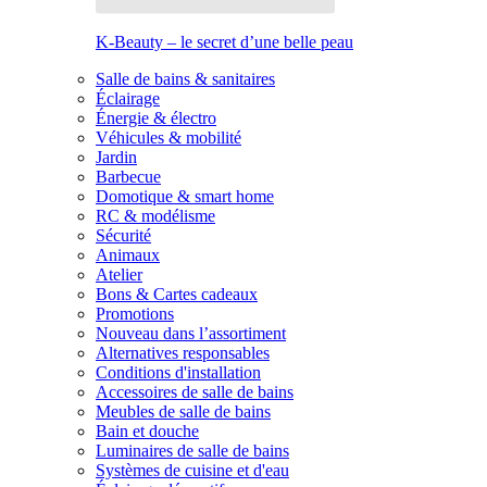
K-Beauty – le secret d’une belle peau
Salle de bains & sanitaires
Éclairage
Énergie & électro
Véhicules & mobilité
Jardin
Barbecue
Domotique & smart home
RC & modélisme
Sécurité
Animaux
Atelier
Bons & Cartes cadeaux
Promotions
Nouveau dans l’assortiment
Alternatives responsables
Conditions d'installation
Accessoires de salle de bains
Meubles de salle de bains
Bain et douche
Luminaires de salle de bains
Systèmes de cuisine et d'eau