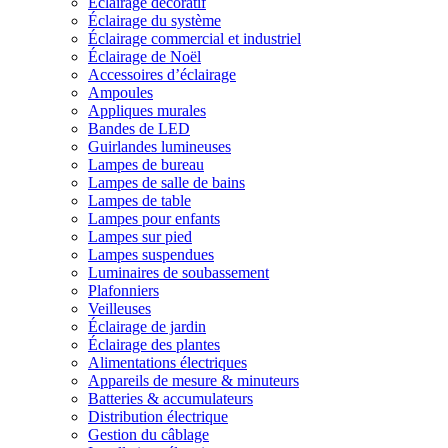
Éclairage décoratif
Éclairage du système
Éclairage commercial et industriel
Éclairage de Noël
Accessoires d’éclairage
Ampoules
Appliques murales
Bandes de LED
Guirlandes lumineuses
Lampes de bureau
Lampes de salle de bains
Lampes de table
Lampes pour enfants
Lampes sur pied
Lampes suspendues
Luminaires de soubassement
Plafonniers
Veilleuses
Éclairage de jardin
Éclairage des plantes
Alimentations électriques
Appareils de mesure & minuteurs
Batteries & accumulateurs
Distribution électrique
Gestion du câblage