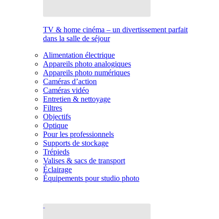
TV & home cinéma – un divertissement parfait
dans la salle de séjour
Alimentation électrique
Appareils photo analogiques
Appareils photo numériques
Caméras d’action
Caméras vidéo
Entretien & nettoyage
Filtres
Objectifs
Optique
Pour les professionnels
Supports de stockage
Trépieds
Valises & sacs de transport
Éclairage
Équipements pour studio photo