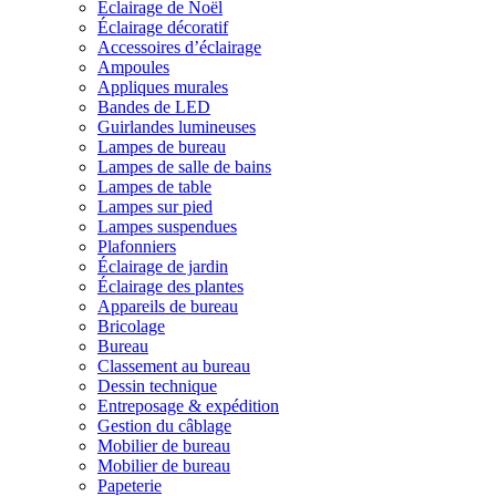
Éclairage de Noël
Éclairage décoratif
Accessoires d’éclairage
Ampoules
Appliques murales
Bandes de LED
Guirlandes lumineuses
Lampes de bureau
Lampes de salle de bains
Lampes de table
Lampes sur pied
Lampes suspendues
Plafonniers
Éclairage de jardin
Éclairage des plantes
Appareils de bureau
Bricolage
Bureau
Classement au bureau
Dessin technique
Entreposage & expédition
Gestion du câblage
Mobilier de bureau
Mobilier de bureau
Papeterie