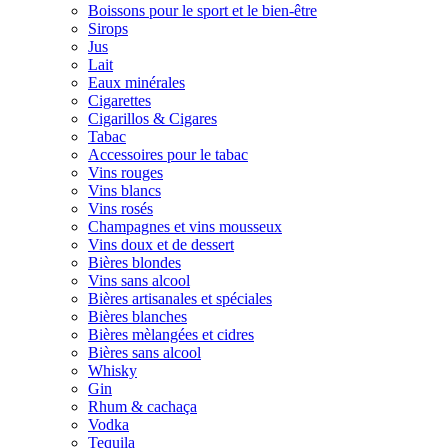
Boissons pour le sport et le bien-être
Sirops
Jus
Lait
Eaux minérales
Cigarettes
Cigarillos & Cigares
Tabac
Accessoires pour le tabac
Vins rouges
Vins blancs
Vins rosés
Champagnes et vins mousseux
Vins doux et de dessert
Bières blondes
Vins sans alcool
Bières artisanales et spéciales
Bières blanches
Bières mèlangées et cidres
Bières sans alcool
Whisky
Gin
Rhum & cachaça
Vodka
Tequila