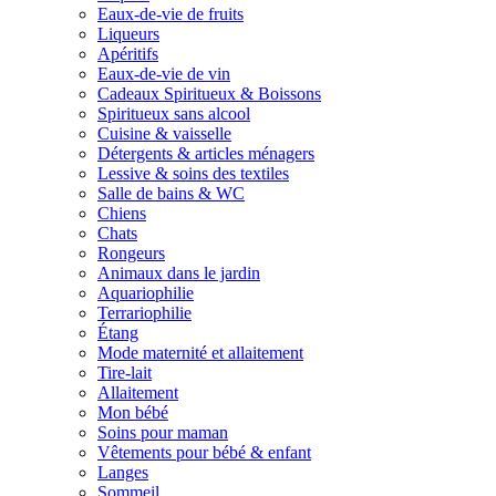
Eaux-de-vie de fruits
Liqueurs
Apéritifs
Eaux-de-vie de vin
Cadeaux Spiritueux & Boissons
Spiritueux sans alcool
Cuisine & vaisselle
Détergents & articles ménagers
Lessive & soins des textiles
Salle de bains & WC
Chiens
Chats
Rongeurs
Animaux dans le jardin
Aquariophilie
Terrariophilie
Étang
Mode maternité et allaitement
Tire-lait
Allaitement
Mon bébé
Soins pour maman
Vêtements pour bébé & enfant
Langes
Sommeil