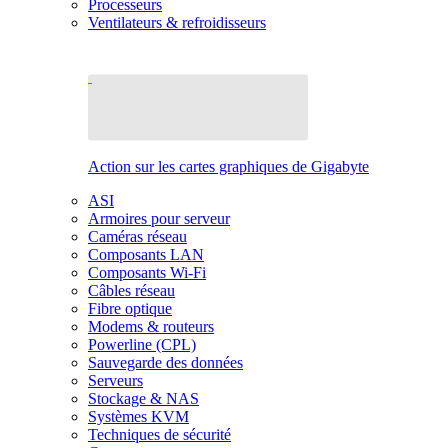
Processeurs
Ventilateurs & refroidisseurs
Action sur les cartes graphiques de Gigabyte
ASI
Armoires pour serveur
Caméras réseau
Composants LAN
Composants Wi-Fi
Câbles réseau
Fibre optique
Modems & routeurs
Powerline (CPL)
Sauvegarde des données
Serveurs
Stockage & NAS
Systèmes KVM
Techniques de sécurité