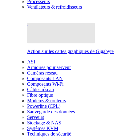
Processeurs
Ventilateurs & refroidisseurs
Action sur les cartes graphiques de Gigabyte
ASI
Armoires pour serveur
Caméras réseau
Composants LAN
Composants Wi-Fi
Câbles réseau
Fibre optique
Modems & routeurs
Powerline (CPL)
Sauvegarde des données
Serveurs
Stockage & NAS
Systèmes KVM
Techniques de sécurité