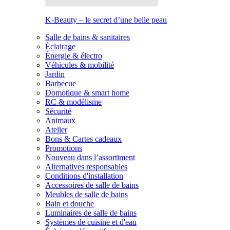
K-Beauty – le secret d’une belle peau
Salle de bains & sanitaires
Éclairage
Énergie & électro
Véhicules & mobilité
Jardin
Barbecue
Domotique & smart home
RC & modélisme
Sécurité
Animaux
Atelier
Bons & Cartes cadeaux
Promotions
Nouveau dans l’assortiment
Alternatives responsables
Conditions d'installation
Accessoires de salle de bains
Meubles de salle de bains
Bain et douche
Luminaires de salle de bains
Systèmes de cuisine et d'eau