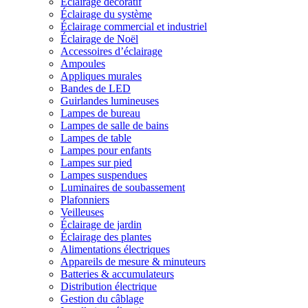
Éclairage décoratif
Éclairage du système
Éclairage commercial et industriel
Éclairage de Noël
Accessoires d’éclairage
Ampoules
Appliques murales
Bandes de LED
Guirlandes lumineuses
Lampes de bureau
Lampes de salle de bains
Lampes de table
Lampes pour enfants
Lampes sur pied
Lampes suspendues
Luminaires de soubassement
Plafonniers
Veilleuses
Éclairage de jardin
Éclairage des plantes
Alimentations électriques
Appareils de mesure & minuteurs
Batteries & accumulateurs
Distribution électrique
Gestion du câblage