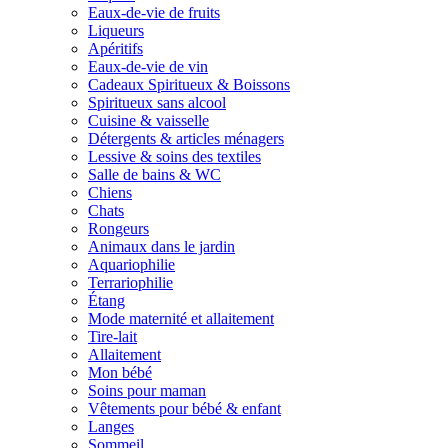
Eaux-de-vie de fruits
Liqueurs
Apéritifs
Eaux-de-vie de vin
Cadeaux Spiritueux & Boissons
Spiritueux sans alcool
Cuisine & vaisselle
Détergents & articles ménagers
Lessive & soins des textiles
Salle de bains & WC
Chiens
Chats
Rongeurs
Animaux dans le jardin
Aquariophilie
Terrariophilie
Étang
Mode maternité et allaitement
Tire-lait
Allaitement
Mon bébé
Soins pour maman
Vêtements pour bébé & enfant
Langes
Sommeil