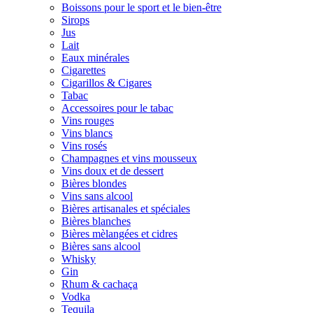
Boissons pour le sport et le bien-être
Sirops
Jus
Lait
Eaux minérales
Cigarettes
Cigarillos & Cigares
Tabac
Accessoires pour le tabac
Vins rouges
Vins blancs
Vins rosés
Champagnes et vins mousseux
Vins doux et de dessert
Bières blondes
Vins sans alcool
Bières artisanales et spéciales
Bières blanches
Bières mèlangées et cidres
Bières sans alcool
Whisky
Gin
Rhum & cachaça
Vodka
Tequila