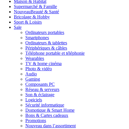
Maison & Habitat
Supermarché & Famille
Nouveau
Beauté & Santé
Bricolage & Hobby
Sport & Loisirs
Sale
Ordinateurs portables
Smartphones
Ordinateurs & tablettes
Périphériques & câbles
Téléphone portable et téléphonie
Wearables
TV & home cinéma
Photo & vidéo
Audio
Gaming
Composants PC
Réseau & serveurs
Son & éclairage
Logiciels
Sécurité informatique
Domotique & Smart Home
Bons & Cartes cadeaux
Promotions
Nouveau dans l’assortiment