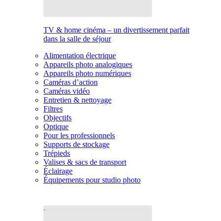
TV & home cinéma – un divertissement parfait
dans la salle de séjour
Alimentation électrique
Appareils photo analogiques
Appareils photo numériques
Caméras d’action
Caméras vidéo
Entretien & nettoyage
Filtres
Objectifs
Optique
Pour les professionnels
Supports de stockage
Trépieds
Valises & sacs de transport
Éclairage
Équipements pour studio photo