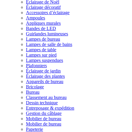
Éclairage de Noël
Éclairage décoratif
Accessoires d’éclairage
Ampoules
Appliques murales
Bandes de LED
Guirlandes lumineuses
Lampes de bureau
Lampes de salle de bains
Lampes de table
Lampes sur pied
Lampes suspendues
Plafonniers
Éclairage de jardin
Éclairage des plantes
Appareils de bureau
Bricolage
Bureau
Classement au bureau
Dessin technique
Entreposage & expédition
Gestion du câblage
Mobilier de bureau
Mobilier de bureau
Papeterie