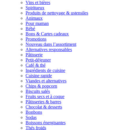
Vins et bières
Spiritueux
Produits de nettoyage & ustensiles
Animaux
Pour maman
Bébé
Bons & Cartes cadeaux
Promotions
Nouveau dans l’assortiment
Alternatives responsables
Pâtisserie
Petit-déjeuner
Café & thé
Ingrédients de cuisine
Cuisine rapide
Viandes et alternatives
Chips & popcorn
Biscuits salés
Fruits secs et à coque
Pâtisseries & barres
Chocolat & desserts
Bonbons
Sodas
Boissons énergisantes
Thés froids