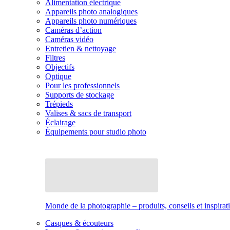
Alimentation électrique
Appareils photo analogiques
Appareils photo numériques
Caméras d’action
Caméras vidéo
Entretien & nettoyage
Filtres
Objectifs
Optique
Pour les professionnels
Supports de stockage
Trépieds
Valises & sacs de transport
Éclairage
Équipements pour studio photo
Monde de la photographie – produits, conseils et inspirat
Casques & écouteurs