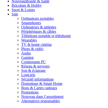
Nouveau
Beauté & Santé
Bricolage & Hobby
Sport & Loisirs
Sale
Ordinateurs portables
Smartphones
Ordinateurs & tablettes
Périphériques & câbles
Téléphone portable et téléphonie
Wearables
TV & home cinéma
Photo & vidéo
Audio
Gaming
Composants PC
Réseau & serveurs
Son & éclairage
Logiciels
Sécurité informatique
Domotique & Smart Home
Bons & Cartes cadeaux
Promotions
Nouveau dans l’assortiment
Alternatives responsables