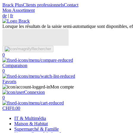
Brack Plus
Clients professionnels
Contact
Mon Assortiment
de
|
fr
Lorsque les résultats de la saisie semi-automatique sont disponibles, eff
Rechercher
0
Comparaison
0
Favoris
Mon compte
Connexion
0
CHF
0.00
IT & Multimédia
Maison & Habitat
Supermarché & Famille