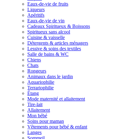
Eaux-de-vie de fruits
Liqueurs
Apéritifs
Eaux-de-vie de vin
Cadeaux Spiritueux & Boissons
Spiritueux sans alcool
Cuisine & vaisselle
Détergents & articles ménagers
Lessive & soins des textiles
Salle de bains & WC
Chiens
Chats
Rongeurs
Animaux dans le jardin
Aquariophilie
Terrariophilie
Étang
Mode maternité et allaitement
Tire-lait
Allaitement
Mon bébé
Soins pour maman
Vêtements pour bébé & enfant
Langes
Sommeil