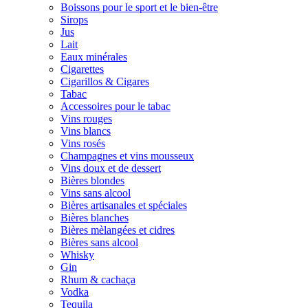
Boissons pour le sport et le bien-être
Sirops
Jus
Lait
Eaux minérales
Cigarettes
Cigarillos & Cigares
Tabac
Accessoires pour le tabac
Vins rouges
Vins blancs
Vins rosés
Champagnes et vins mousseux
Vins doux et de dessert
Bières blondes
Vins sans alcool
Bières artisanales et spéciales
Bières blanches
Bières mèlangées et cidres
Bières sans alcool
Whisky
Gin
Rhum & cachaça
Vodka
Tequila