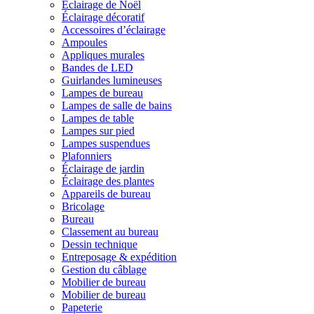
Éclairage de Noël
Éclairage décoratif
Accessoires d’éclairage
Ampoules
Appliques murales
Bandes de LED
Guirlandes lumineuses
Lampes de bureau
Lampes de salle de bains
Lampes de table
Lampes sur pied
Lampes suspendues
Plafonniers
Éclairage de jardin
Éclairage des plantes
Appareils de bureau
Bricolage
Bureau
Classement au bureau
Dessin technique
Entreposage & expédition
Gestion du câblage
Mobilier de bureau
Mobilier de bureau
Papeterie