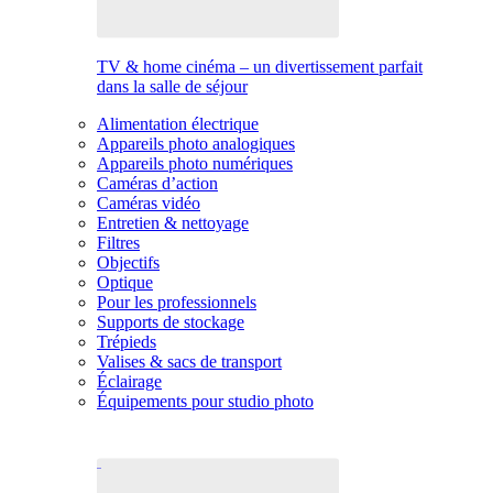
TV & home cinéma – un divertissement parfait
dans la salle de séjour
Alimentation électrique
Appareils photo analogiques
Appareils photo numériques
Caméras d’action
Caméras vidéo
Entretien & nettoyage
Filtres
Objectifs
Optique
Pour les professionnels
Supports de stockage
Trépieds
Valises & sacs de transport
Éclairage
Équipements pour studio photo