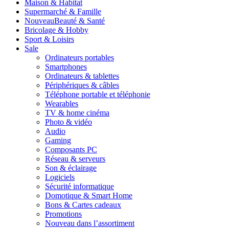
Maison & Habitat
Supermarché & Famille
Nouveau
Beauté & Santé
Bricolage & Hobby
Sport & Loisirs
Sale
Ordinateurs portables
Smartphones
Ordinateurs & tablettes
Périphériques & câbles
Téléphone portable et téléphonie
Wearables
TV & home cinéma
Photo & vidéo
Audio
Gaming
Composants PC
Réseau & serveurs
Son & éclairage
Logiciels
Sécurité informatique
Domotique & Smart Home
Bons & Cartes cadeaux
Promotions
Nouveau dans l’assortiment