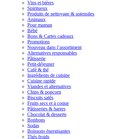
Vins et bières
Spiritueux
Produits de nettoyage & ustensiles
Animaux
Pour maman
Bébé
Bons & Cartes cadeaux
Promotions
Nouveau dans l’assortiment
Alternatives responsables
Pâtisserie
Petit-déjeuner
Café & thé
Ingrédients de cuisine
Cuisine rapide
Viandes et alternatives
Chips & popcorn
Biscuits salés
Fruits secs et à coque
Pâtisseries & barres
Chocolat & desserts
Bonbons
Sodas
Boissons énergisantes
Thés froids