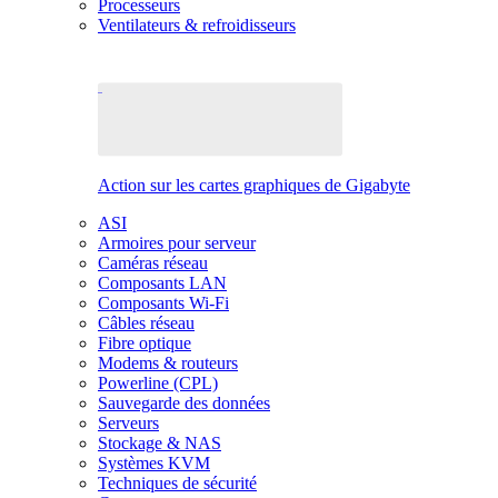
Processeurs
Ventilateurs & refroidisseurs
Action sur les cartes graphiques de Gigabyte
ASI
Armoires pour serveur
Caméras réseau
Composants LAN
Composants Wi-Fi
Câbles réseau
Fibre optique
Modems & routeurs
Powerline (CPL)
Sauvegarde des données
Serveurs
Stockage & NAS
Systèmes KVM
Techniques de sécurité