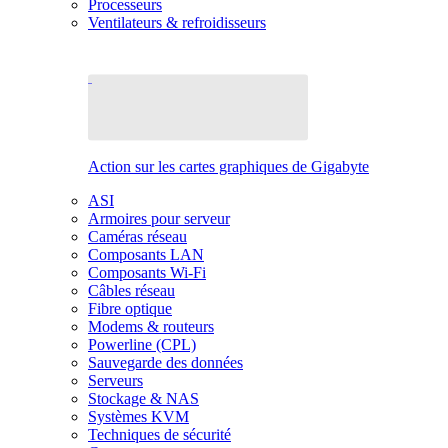
Processeurs
Ventilateurs & refroidisseurs
Action sur les cartes graphiques de Gigabyte
ASI
Armoires pour serveur
Caméras réseau
Composants LAN
Composants Wi-Fi
Câbles réseau
Fibre optique
Modems & routeurs
Powerline (CPL)
Sauvegarde des données
Serveurs
Stockage & NAS
Systèmes KVM
Techniques de sécurité