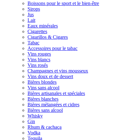
Boissons pour le sport et le bien-être
Sirops
Jus
Lait
Eaux minérales
Cigarettes
Cigarillos & Cigares
Tabac
Accessoires pour le tabac
Vins rouges
Vins blancs
Vins rosés
Champagnes et vins mousseux
Vins doux et de dessert
Bières blondes
Vins sans alcool
Bières artisanales et spéciales
Bières blanches
Bières mèlangées et cidres
Bières sans alcool
Whisky
Gin
Rhum & cachaça
Vodka
Tequila