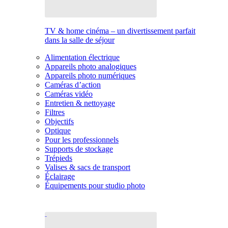
TV & home cinéma – un divertissement parfait
dans la salle de séjour
Alimentation électrique
Appareils photo analogiques
Appareils photo numériques
Caméras d’action
Caméras vidéo
Entretien & nettoyage
Filtres
Objectifs
Optique
Pour les professionnels
Supports de stockage
Trépieds
Valises & sacs de transport
Éclairage
Équipements pour studio photo