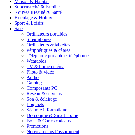
Maison & Habitat
Supermarché & Famille
Nouveau
Beauté & Santé
Bricolage & Hobby
Sport & Loisirs
Sale
Ordinateurs portables
Smartphones
Ordinateurs & tablettes
Périphériques & câbles
Téléphone portable et téléphonie
Wearables
TV & home cinéma
Photo & vidéo
Audio
Gaming
Composants PC
Réseau & serveurs
Son & éclairage
Logiciels
Sécurité informatique
Domotique & Smart Home
Bons & Cartes cadeaux
Promotions
Nouveau dans l’assortiment