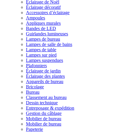
Éclairage de Noël
Éclairage décoratif
Accessoires d’éclairage
Ampoules
Appliques murales
Bandes de LED
Guirlandes lumineuses
Lampes de bureau
Lampes de salle de bains
Lampes de table
Lampes sur pied
Lampes suspendues
Plafonniers
Éclairage de jardin
Éclairage des plantes
Appareils de bureau
Bricolage
Bureau
Classement au bureau
Dessin technique
Entreposage & expédition
Gestion du câblage
Mobilier de bureau
Mobilier de bureau
Papeterie