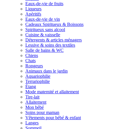
Eaux-de-vie de fruits
Liqueurs
Apéritifs
Eaux-de-vie de vin
Cadeaux Spiritueux & Boissons
Spiritueux sans alcool
Cuisine & vaisselle
Détergents & articles ménagers
Lessive & soins des textiles
Salle de bains & WC
Chiens
Chats
Rongeurs
Animaux dans le jardin
Aquariophilie
Terrariophilie
Étang
Mode maternité et allaitement
Tire-lait
Allaitement
Mon bébé
Soins pour maman
Vêtements pour bébé & enfant
Langes
Sommeil