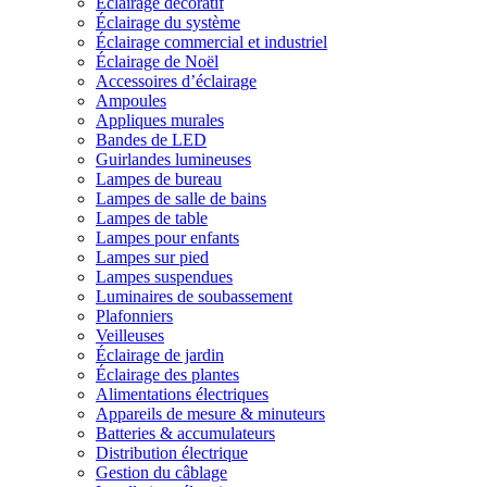
Éclairage décoratif
Éclairage du système
Éclairage commercial et industriel
Éclairage de Noël
Accessoires d’éclairage
Ampoules
Appliques murales
Bandes de LED
Guirlandes lumineuses
Lampes de bureau
Lampes de salle de bains
Lampes de table
Lampes pour enfants
Lampes sur pied
Lampes suspendues
Luminaires de soubassement
Plafonniers
Veilleuses
Éclairage de jardin
Éclairage des plantes
Alimentations électriques
Appareils de mesure & minuteurs
Batteries & accumulateurs
Distribution électrique
Gestion du câblage