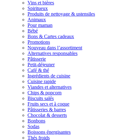
Vins et bières
Spiritueux
Produits de nettoyage & ustensiles
Animaux
Pour maman
Bébé
Bons & Cartes cadeaux
Promotions
Nouveau dans l’assortiment
Alternatives responsables
Pâtisserie
Petit-déjeuner
Café & thé
Ingrédients de cuisine
Cuisine rapide
Viandes et alternatives
Chips & popcorn
Biscuits salés
Fruits secs et à coque
Pâtisseries & barres
Chocolat & desserts
Bonbons
Sodas
Boissons énergisantes
Thés froids