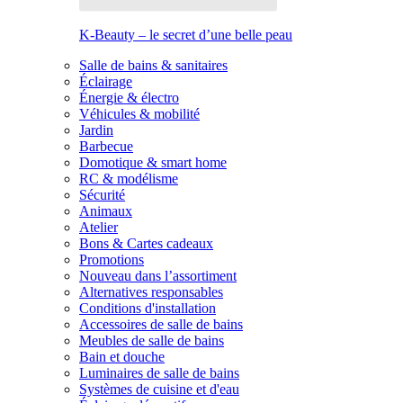
K-Beauty – le secret d’une belle peau
Salle de bains & sanitaires
Éclairage
Énergie & électro
Véhicules & mobilité
Jardin
Barbecue
Domotique & smart home
RC & modélisme
Sécurité
Animaux
Atelier
Bons & Cartes cadeaux
Promotions
Nouveau dans l’assortiment
Alternatives responsables
Conditions d'installation
Accessoires de salle de bains
Meubles de salle de bains
Bain et douche
Luminaires de salle de bains
Systèmes de cuisine et d'eau