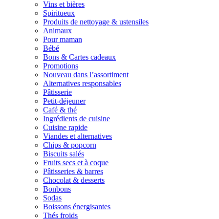
Vins et bières
Spiritueux
Produits de nettoyage & ustensiles
Animaux
Pour maman
Bébé
Bons & Cartes cadeaux
Promotions
Nouveau dans l’assortiment
Alternatives responsables
Pâtisserie
Petit-déjeuner
Café & thé
Ingrédients de cuisine
Cuisine rapide
Viandes et alternatives
Chips & popcorn
Biscuits salés
Fruits secs et à coque
Pâtisseries & barres
Chocolat & desserts
Bonbons
Sodas
Boissons énergisantes
Thés froids