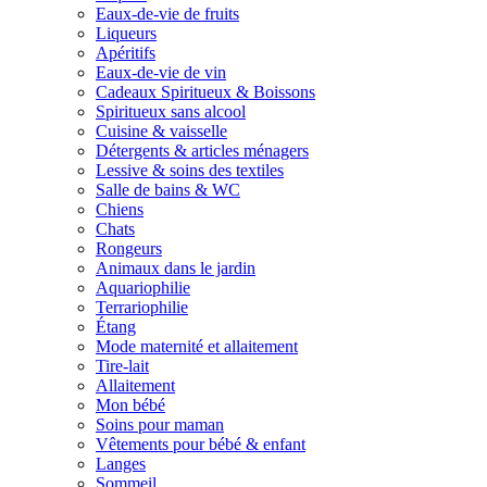
Eaux-de-vie de fruits
Liqueurs
Apéritifs
Eaux-de-vie de vin
Cadeaux Spiritueux & Boissons
Spiritueux sans alcool
Cuisine & vaisselle
Détergents & articles ménagers
Lessive & soins des textiles
Salle de bains & WC
Chiens
Chats
Rongeurs
Animaux dans le jardin
Aquariophilie
Terrariophilie
Étang
Mode maternité et allaitement
Tire-lait
Allaitement
Mon bébé
Soins pour maman
Vêtements pour bébé & enfant
Langes
Sommeil