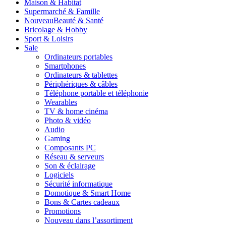
Maison & Habitat
Supermarché & Famille
Nouveau
Beauté & Santé
Bricolage & Hobby
Sport & Loisirs
Sale
Ordinateurs portables
Smartphones
Ordinateurs & tablettes
Périphériques & câbles
Téléphone portable et téléphonie
Wearables
TV & home cinéma
Photo & vidéo
Audio
Gaming
Composants PC
Réseau & serveurs
Son & éclairage
Logiciels
Sécurité informatique
Domotique & Smart Home
Bons & Cartes cadeaux
Promotions
Nouveau dans l’assortiment