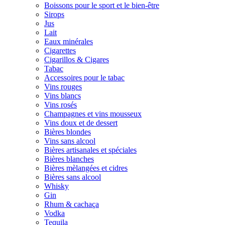
Boissons pour le sport et le bien-être
Sirops
Jus
Lait
Eaux minérales
Cigarettes
Cigarillos & Cigares
Tabac
Accessoires pour le tabac
Vins rouges
Vins blancs
Vins rosés
Champagnes et vins mousseux
Vins doux et de dessert
Bières blondes
Vins sans alcool
Bières artisanales et spéciales
Bières blanches
Bières mèlangées et cidres
Bières sans alcool
Whisky
Gin
Rhum & cachaça
Vodka
Tequila