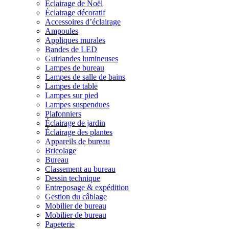
Éclairage de Noël
Éclairage décoratif
Accessoires d’éclairage
Ampoules
Appliques murales
Bandes de LED
Guirlandes lumineuses
Lampes de bureau
Lampes de salle de bains
Lampes de table
Lampes sur pied
Lampes suspendues
Plafonniers
Éclairage de jardin
Éclairage des plantes
Appareils de bureau
Bricolage
Bureau
Classement au bureau
Dessin technique
Entreposage & expédition
Gestion du câblage
Mobilier de bureau
Mobilier de bureau
Papeterie