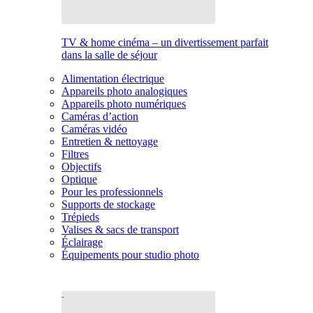
TV & home cinéma – un divertissement parfait
dans la salle de séjour
Alimentation électrique
Appareils photo analogiques
Appareils photo numériques
Caméras d’action
Caméras vidéo
Entretien & nettoyage
Filtres
Objectifs
Optique
Pour les professionnels
Supports de stockage
Trépieds
Valises & sacs de transport
Éclairage
Équipements pour studio photo