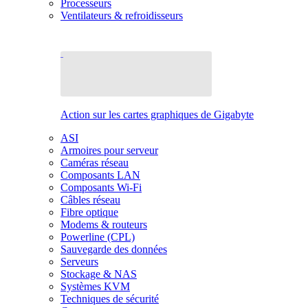
Processeurs
Ventilateurs & refroidisseurs
Action sur les cartes graphiques de Gigabyte
ASI
Armoires pour serveur
Caméras réseau
Composants LAN
Composants Wi-Fi
Câbles réseau
Fibre optique
Modems & routeurs
Powerline (CPL)
Sauvegarde des données
Serveurs
Stockage & NAS
Systèmes KVM
Techniques de sécurité