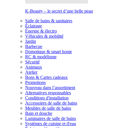
K-Beauty – le secret d’une belle peau
Salle de bains & sanitaires
Éclairage
Énergie & électro
Véhicules & mobilité
Jardin
Barbecue
Domotique & smart home
RC & modélisme
Sécurité
Animaux
Atelier
Bons & Cartes cadeaux
Promotions
Nouveau dans l’assortiment
Alternatives responsables
Conditions d'installation
Accessoires de salle de bains
Meubles de salle de bains
Bain et douche
Luminaires de salle de bains
Systèmes de cuisine et d'eau