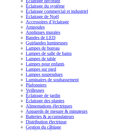
Éclairage décoratif
Éclairage du système
Éclairage commercial et industriel
Éclairage de Noël
Accessoires d’éclairage
Ampoules
Appliques murales
Bandes de LED
Guirlandes lumineuses
Lampes de bureau
Lampes de salle de bains
Lampes de table
Lampes pour enfants
Lampes sur pied
Lampes suspendues
Luminaires de soubassement
Plafonniers
Veilleuses
Éclairage de jardin
Éclairage des plantes
Alimentations électriques
Appareils de mesure & minuteurs
Batteries & accumulateurs
Distribution électrique
Gestion du câblage