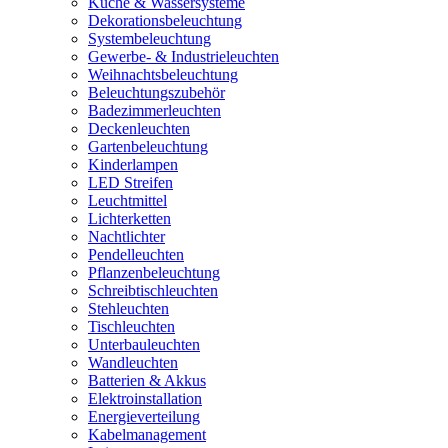
Küche & Wassersysteme
Dekorationsbeleuchtung
Systembeleuchtung
Gewerbe- & Industrieleuchten
Weihnachtsbeleuchtung
Beleuchtungszubehör
Badezimmerleuchten
Deckenleuchten
Gartenbeleuchtung
Kinderlampen
LED Streifen
Leuchtmittel
Lichterketten
Nachtlichter
Pendelleuchten
Pflanzenbeleuchtung
Schreibtischleuchten
Stehleuchten
Tischleuchten
Unterbauleuchten
Wandleuchten
Batterien & Akkus
Elektroinstallation
Energieverteilung
Kabelmanagement