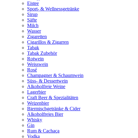
Eistee
Sport- & Wellnessgetränke
Sirup
Säfte
Milch
Wasser
Zigaretten
Cigarillos & Zigarren
Tabak
Tabak Zubehör
Rotwein
Weisswein
Rosé
Champagner & Schaumwein
Süss- & Dessertwein
Alkoholfreie Weine
Lagerbier
Craft Beer & Spezialitäten
Weizenbier
Biermischgetränke & Cider
Alkoholfreies Bier
Whisky
Gin
Rum & Cachaça
Vodka