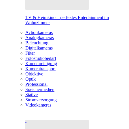
TV & Heimkino – perfektes Entertainment im
Wohnzimmer
Actionkameras
Analogkameras
Beleuchtung
Digitalkameras
Filter
Fotostudiobedarf
Kamerareinigung
Kameratransport
Objektive
Optik
Professional
Speichermedien
Stative
Stromversorgung
Videokameras