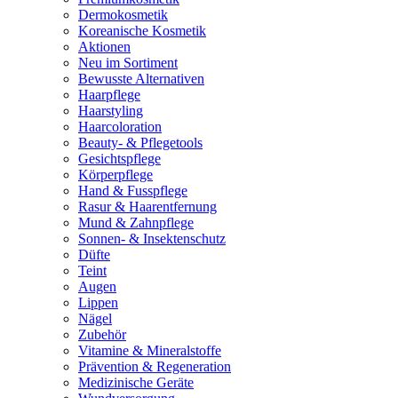
Dermokosmetik
Koreanische Kosmetik
Aktionen
Neu im Sortiment
Bewusste Alternativen
Haarpflege
Haarstyling
Haarcoloration
Beauty- & Pflegetools
Gesichtspflege
Körperpflege
Hand & Fusspflege
Rasur & Haarentfernung
Mund & Zahnpflege
Sonnen- & Insektenschutz
Düfte
Teint
Augen
Lippen
Nägel
Zubehör
Vitamine & Mineralstoffe
Prävention & Regeneration
Medizinische Geräte