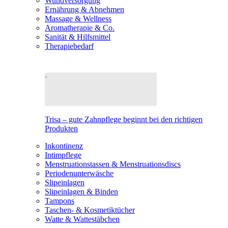
Wundversorgung
Ernährung & Abnehmen
Massage & Wellness
Aromatherapie & Co.
Sanität & Hilfsmittel
Therapiebedarf
Trisa – gute Zahnpflege beginnt bei den richtigen
Produkten
Inkontinenz
Intimpflege
Menstruationstassen & Menstruationsdiscs
Periodenunterwäsche
Slipeinlagen
Slipeinlagen & Binden
Tampons
Taschen- & Kosmetiktücher
Watte & Wattestäbchen