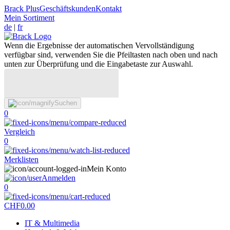
Brack Plus
Geschäftskunden
Kontakt
Mein Sortiment
de
|
fr
Wenn die Ergebnisse der automatischen Vervollständigung
verfügbar sind, verwenden Sie die Pfeiltasten nach oben und nach
unten zur Überprüfung und die Eingabetaste zur Auswahl.
Suchen
0
Vergleich
0
Merklisten
Mein Konto
Anmelden
0
CHF
0.00
IT & Multimedia