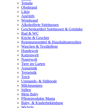
Tequila
Obstbrand
Likör
Apéritifs
Weinbrand
Alkoholfreie Spirituosen
Geschenkartikel Spirituosen & Getränke
Bad & WC
Küche & Geschirr
Reinigungsmittel & Haushaltsutensilien
Waschen & Textilpflege
Hundewelt
Katzenwelt
Nagerwelt
Tiere im Garten
Aquaristik
Terraristik
Teich
Umstands- & Stillmode
Milchpumpen
Stillen
Mein Baby
Pflegeprodukte Mama
Baby- & Kinderbekleidung
Wickeln