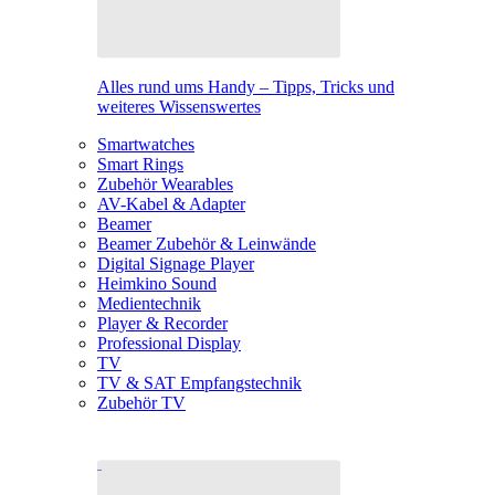
Alles rund ums Handy – Tipps, Tricks und
weiteres Wissenswertes
Smartwatches
Smart Rings
Zubehör Wearables
AV-Kabel & Adapter
Beamer
Beamer Zubehör & Leinwände
Digital Signage Player
Heimkino Sound
Medientechnik
Player & Recorder
Professional Display
TV
TV & SAT Empfangstechnik
Zubehör TV