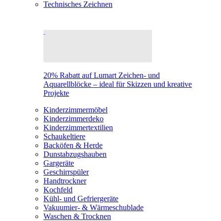
Technisches Zeichnen
20% Rabatt auf Lumart Zeichen- und
Aquarellblöcke – ideal für Skizzen und kreative
Projekte
Kinderzimmermöbel
Kinderzimmerdeko
Kinderzimmertextilien
Schaukeltiere
Backöfen & Herde
Dunstabzugshauben
Gargeräte
Geschirrspüler
Handtrockner
Kochfeld
Kühl- und Gefriergeräte
Vakuumier- & Wärmeschublade
Waschen & Trocknen