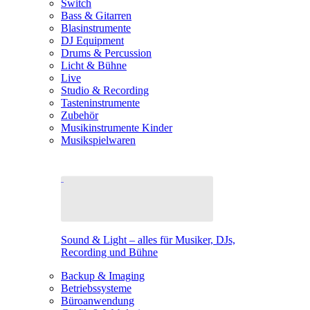
Switch
Bass & Gitarren
Blasinstrumente
DJ Equipment
Drums & Percussion
Licht & Bühne
Live
Studio & Recording
Tasteninstrumente
Zubehör
Musikinstrumente Kinder
Musikspielwaren
Sound & Light – alles für Musiker, DJs,
Recording und Bühne
Backup & Imaging
Betriebssysteme
Büroanwendung