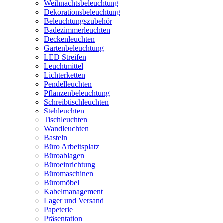
Weihnachtsbeleuchtung
Dekorationsbeleuchtung
Beleuchtungszubehör
Badezimmerleuchten
Deckenleuchten
Gartenbeleuchtung
LED Streifen
Leuchtmittel
Lichterketten
Pendelleuchten
Pflanzenbeleuchtung
Schreibtischleuchten
Stehleuchten
Tischleuchten
Wandleuchten
Basteln
Büro Arbeitsplatz
Büroablagen
Büroeinrichtung
Büromaschinen
Büromöbel
Kabelmanagement
Lager und Versand
Papeterie
Präsentation