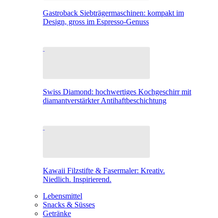
Gastroback Siebträgermaschinen: kompakt im
Design, gross im Espresso-Genuss
Swiss Diamond: hochwertiges Kochgeschirr mit
diamantverstärkter Antihaftbeschichtung
Kawaii Filzstifte & Fasermaler: Kreativ.
Niedlich. Inspirierend.
Lebensmittel
Snacks & Süsses
Getränke