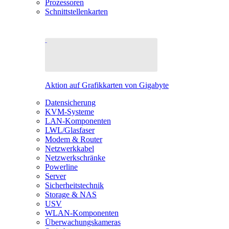
Prozessoren
Schnittstellenkarten
Aktion auf Grafikkarten von Gigabyte
Datensicherung
KVM-Systeme
LAN-Komponenten
LWL/Glasfaser
Modem & Router
Netzwerkkabel
Netzwerkschränke
Powerline
Server
Sicherheitstechnik
Storage & NAS
USV
WLAN-Komponenten
Überwachungskameras