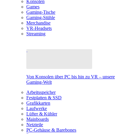
Konsolen
Games
Gaming-Tische
Gaming-Stühle
Merchandise
VR-Headsets
Streaming
Von Konsolen über PC bis hin zu VR – unsere
Gaming-Welt
Arbeitsspeicher
Festplatten & SSD
Grafikkarten
Laufwerke
Lüfter & Kühler
Mainboards
Netzteile
PC-Gehäuse & Barebones