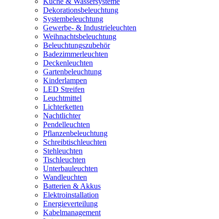
Küche & Wassersysteme
Dekorationsbeleuchtung
Systembeleuchtung
Gewerbe- & Industrieleuchten
Weihnachtsbeleuchtung
Beleuchtungszubehör
Badezimmerleuchten
Deckenleuchten
Gartenbeleuchtung
Kinderlampen
LED Streifen
Leuchtmittel
Lichterketten
Nachtlichter
Pendelleuchten
Pflanzenbeleuchtung
Schreibtischleuchten
Stehleuchten
Tischleuchten
Unterbauleuchten
Wandleuchten
Batterien & Akkus
Elektroinstallation
Energieverteilung
Kabelmanagement