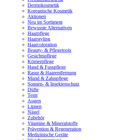
Dermokosmetik
Koreanische Kosmetik
Aktionen
Neu im Sortiment
Bewusste Alternativen
Haarpflege
Haarstyling
Haarcoloration
Beauty- & Pflegetools
Gesichtspflege
Körperpflege
Hand & Fusspflege
Rasur & Haarentfernung
Mund & Zahnpflege
Sonnen- & Insektenschutz
Düfte
Teint
Augen
Lippen
Nägel
Zubehör
Vitamine & Mineralstoffe
Prävention & Regeneration
Medizinische Geräte