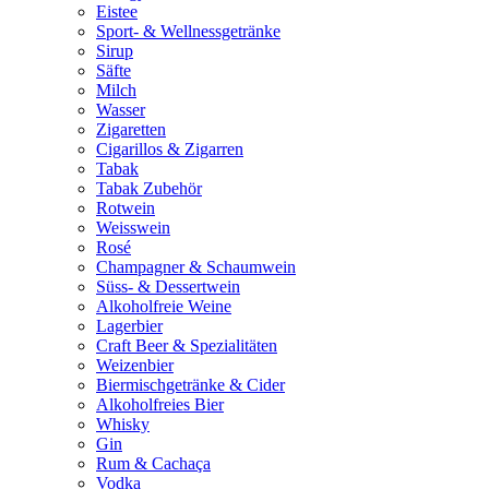
Eistee
Sport- & Wellnessgetränke
Sirup
Säfte
Milch
Wasser
Zigaretten
Cigarillos & Zigarren
Tabak
Tabak Zubehör
Rotwein
Weisswein
Rosé
Champagner & Schaumwein
Süss- & Dessertwein
Alkoholfreie Weine
Lagerbier
Craft Beer & Spezialitäten
Weizenbier
Biermischgetränke & Cider
Alkoholfreies Bier
Whisky
Gin
Rum & Cachaça
Vodka