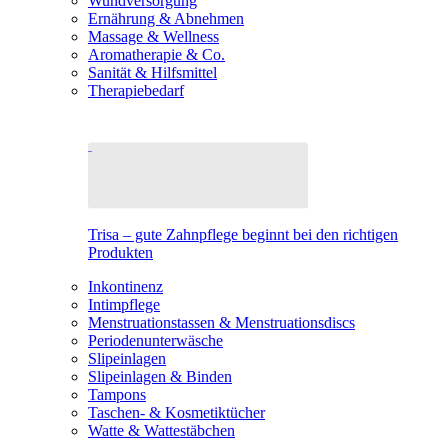
Wundversorgung
Ernährung & Abnehmen
Massage & Wellness
Aromatherapie & Co.
Sanität & Hilfsmittel
Therapiebedarf
Trisa – gute Zahnpflege beginnt bei den richtigen
Produkten
Inkontinenz
Intimpflege
Menstruationstassen & Menstruationsdiscs
Periodenunterwäsche
Slipeinlagen
Slipeinlagen & Binden
Tampons
Taschen- & Kosmetiktücher
Watte & Wattestäbchen