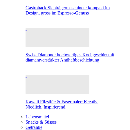
Gastroback Siebträgermaschinen: kompakt im
Design, gross im Espresso-Genuss
Swiss Diamond: hochwertiges Kochgeschirr mit
diamantverstärkter Antihaftbeschichtung
Kawaii Filzstifte & Fasermaler: Kreativ.
Niedlich. Inspirierend.
Lebensmittel
Snacks & Süsses
Getränke