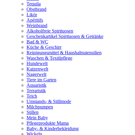
Tequila
Obstbrand
Likör
Apéritifs
Weinbrand
Alkoholfreie Spirituosen
Geschenkartikel Spirituosen & Getränke
Bad & WC
Küche & Geschirr
Reinigungsmittel & Haushaltsutensilien
Waschen & Textilpflege
Hundewelt
Katzenwelt
Nagerwelt
Tiere im Garten
Aquaristik
Terraristik
Teich
Umstands- & Stillmode
Milchpumpen
Stillen
Mein Baby
Pflegeprodukte Mama
Baby- & Kinderbekleidung
Wickeln