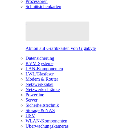
Prozessoren
Schnittstellenkarten
Aktion auf Grafikkarten von Gigabyte
Datensicherung
KVM-Systeme
LAN-Komponenten
LWL/Glasfaser
Modem & Router
Netzwerkkabel
Netzwerkschränke
Powerline
Server
Sicherheitstechnik
Storage & NAS
USV
WLAN-Komponenten
Überwachungskameras