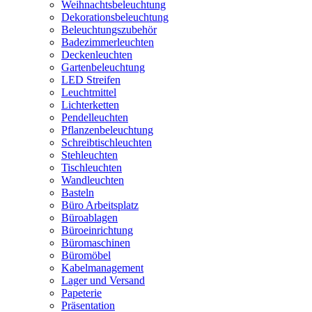
Weihnachtsbeleuchtung
Dekorationsbeleuchtung
Beleuchtungszubehör
Badezimmerleuchten
Deckenleuchten
Gartenbeleuchtung
LED Streifen
Leuchtmittel
Lichterketten
Pendelleuchten
Pflanzenbeleuchtung
Schreibtischleuchten
Stehleuchten
Tischleuchten
Wandleuchten
Basteln
Büro Arbeitsplatz
Büroablagen
Büroeinrichtung
Büromaschinen
Büromöbel
Kabelmanagement
Lager und Versand
Papeterie
Präsentation