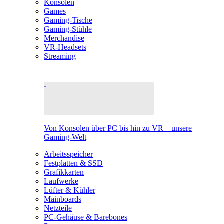
Konsolen
Games
Gaming-Tische
Gaming-Stühle
Merchandise
VR-Headsets
Streaming
Von Konsolen über PC bis hin zu VR – unsere
Gaming-Welt
Arbeitsspeicher
Festplatten & SSD
Grafikkarten
Laufwerke
Lüfter & Kühler
Mainboards
Netzteile
PC-Gehäuse & Barebones