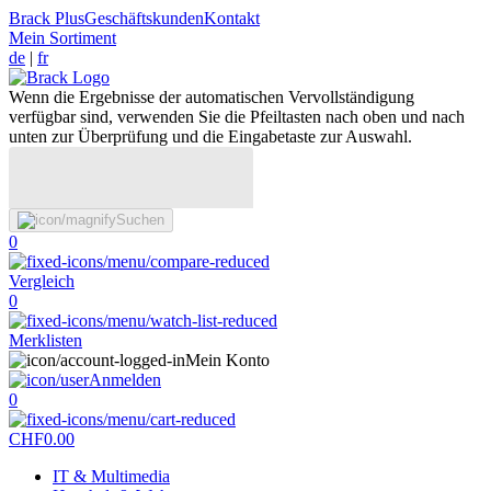
Brack Plus
Geschäftskunden
Kontakt
Mein Sortiment
de
|
fr
Wenn die Ergebnisse der automatischen Vervollständigung
verfügbar sind, verwenden Sie die Pfeiltasten nach oben und nach
unten zur Überprüfung und die Eingabetaste zur Auswahl.
Suchen
0
Vergleich
0
Merklisten
Mein Konto
Anmelden
0
CHF
0.00
IT & Multimedia