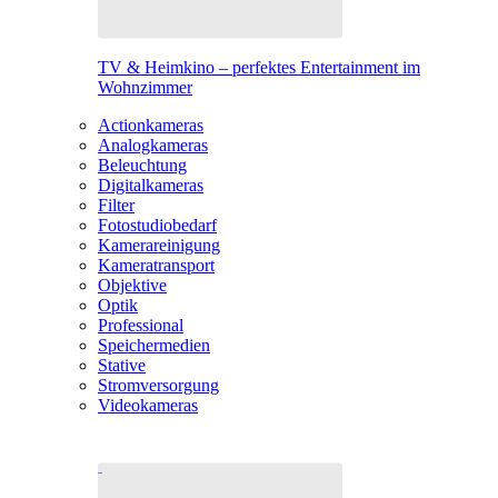
TV & Heimkino – perfektes Entertainment im
Wohnzimmer
Actionkameras
Analogkameras
Beleuchtung
Digitalkameras
Filter
Fotostudiobedarf
Kamerareinigung
Kameratransport
Objektive
Optik
Professional
Speichermedien
Stative
Stromversorgung
Videokameras