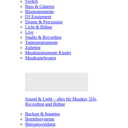
Switch
Bass & Gitarren
Blasinstrumente
DJ Equipment
Drums & Percussion
Licht & Bühne
Live
Studio & Recording
Tasteninstrumente
Zubehör
Musikinstrumente Kinder
Musikspielwaren
Sound & Light – alles für Musiker, DJs,
Recording und Bühne
Backup & Imaging
Betriebssysteme
Büroanwendung