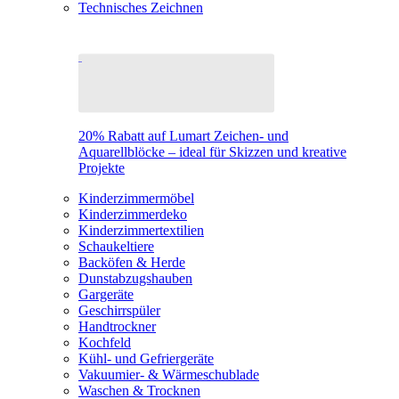
Technisches Zeichnen
20% Rabatt auf Lumart Zeichen- und
Aquarellblöcke – ideal für Skizzen und kreative
Projekte
Kinderzimmermöbel
Kinderzimmerdeko
Kinderzimmertextilien
Schaukeltiere
Backöfen & Herde
Dunstabzugshauben
Gargeräte
Geschirrspüler
Handtrockner
Kochfeld
Kühl- und Gefriergeräte
Vakuumier- & Wärmeschublade
Waschen & Trocknen