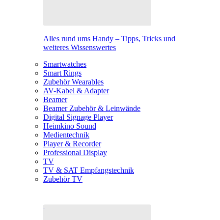
Alles rund ums Handy – Tipps, Tricks und
weiteres Wissenswertes
Smartwatches
Smart Rings
Zubehör Wearables
AV-Kabel & Adapter
Beamer
Beamer Zubehör & Leinwände
Digital Signage Player
Heimkino Sound
Medientechnik
Player & Recorder
Professional Display
TV
TV & SAT Empfangstechnik
Zubehör TV