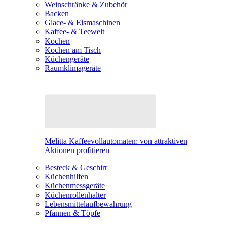
Weinschränke & Zubehör
Backen
Glace- & Eismaschinen
Kaffee- & Teewelt
Kochen
Kochen am Tisch
Küchengeräte
Raumklimageräte
Melitta Kaffeevollautomaten: von attraktiven
Aktionen profitieren
Besteck & Geschirr
Küchenhilfen
Küchenmessgeräte
Küchenrollenhalter
Lebensmittelaufbewahrung
Pfannen & Töpfe