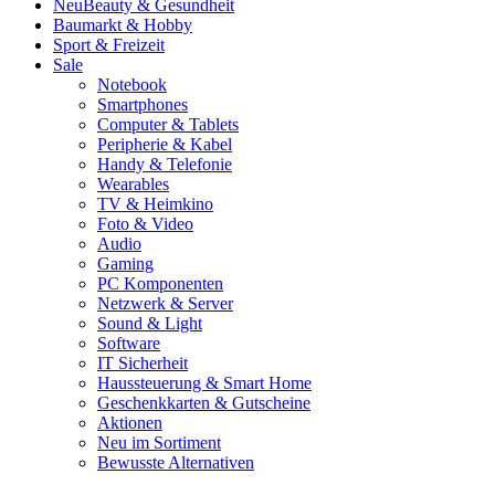
Neu
Beauty & Gesundheit
Baumarkt & Hobby
Sport & Freizeit
Sale
Notebook
Smartphones
Computer & Tablets
Peripherie & Kabel
Handy & Telefonie
Wearables
TV & Heimkino
Foto & Video
Audio
Gaming
PC Komponenten
Netzwerk & Server
Sound & Light
Software
IT Sicherheit
Haussteuerung & Smart Home
Geschenkkarten & Gutscheine
Aktionen
Neu im Sortiment
Bewusste Alternativen