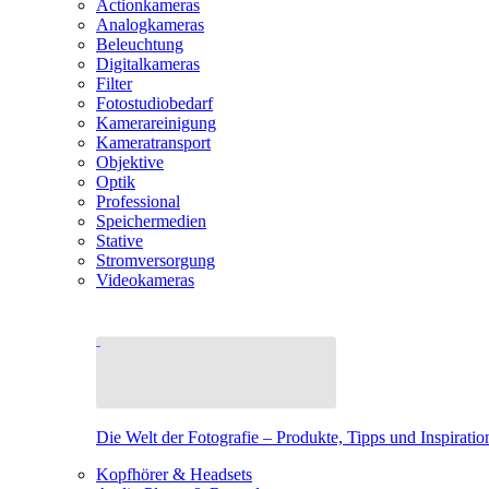
Actionkameras
Analogkameras
Beleuchtung
Digitalkameras
Filter
Fotostudiobedarf
Kamerareinigung
Kameratransport
Objektive
Optik
Professional
Speichermedien
Stative
Stromversorgung
Videokameras
Die Welt der Fotografie – Produkte, Tipps und Inspiratio
Kopfhörer & Headsets