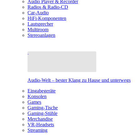
Audio Player & Recorder
Radios & Radio-CD
Car-Audio
HiFi-Komponenten
Lautsprecher
Multiroom
Stereoanlagen
Audio-Welt – bester Klang zu Hause und unterwegs
Eingabegeräte
Konsolen
Games
Gaming-Tische
Gaming-Stühle
Merchandise
VR-Headsets
Streaming