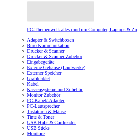
PC-Themenwelt: alles rund um Computer, Laptops & Z
Adapter & Switchboxen
Büro Kommunikation
Drucker & Scanner
Drucker & Scanner Zubehör
Eingabegeräte
Externe Gehäuse (Laufwerke)
Externer Speicher
Grafiktablet
Kabel
Kassensysteme und Zubehör
Monitor Zubehör
PC-Kabel/-Adapter
PC-Lautsprecher
Tastaturen & Mäuse
Tinte & Toner
USB Hubs & Cardreader
USB Sticks
Monitore