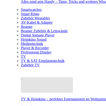
Alles rund ums Handy – Tipps, Tricks und weiteres Wis
Smartwatches
Smart Rings
Zubehör Wearables
AV-Kabel & Adapter
Beamer
Beamer Zubehör & Leinwände
Digital Signage Player
Heimkino Sound
Medientechnik
Player & Recorder
Professional Display
TV
TV & SAT Empfangstechnik
Zubehör TV
TV & Heimkino – perfektes Entertainment im Wohnzim