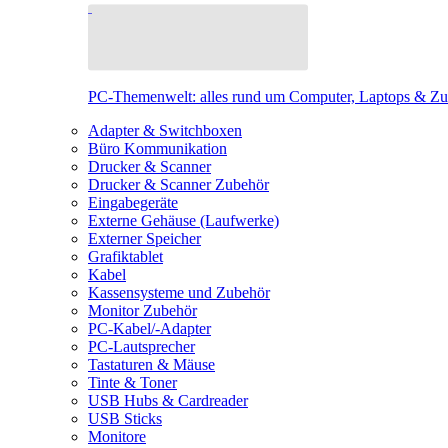
PC-Themenwelt: alles rund um Computer, Laptops & Z
Adapter & Switchboxen
Büro Kommunikation
Drucker & Scanner
Drucker & Scanner Zubehör
Eingabegeräte
Externe Gehäuse (Laufwerke)
Externer Speicher
Grafiktablet
Kabel
Kassensysteme und Zubehör
Monitor Zubehör
PC-Kabel/-Adapter
PC-Lautsprecher
Tastaturen & Mäuse
Tinte & Toner
USB Hubs & Cardreader
USB Sticks
Monitore