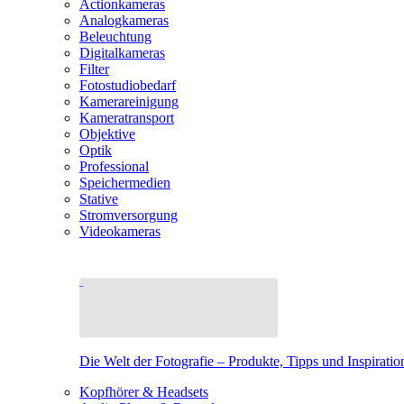
Actionkameras
Analogkameras
Beleuchtung
Digitalkameras
Filter
Fotostudiobedarf
Kamerareinigung
Kameratransport
Objektive
Optik
Professional
Speichermedien
Stative
Stromversorgung
Videokameras
Die Welt der Fotografie – Produkte, Tipps und Inspiratio
Kopfhörer & Headsets