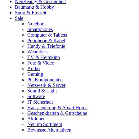
Neu
Beauty & Gesundheit
Baumarkt & Hobby
Sport & Freizeit
Sale
Notebook
Smartphones
Computer & Tablets
Peripherie & Kabel
Handy & Telefonie
Wearables
TV & Heimkino
Foto & Video
Audio
Gaming
PC Komponenten
Netzwerk & Server
Sound & Light
Software
IT Sicherheit
Haussteuerung & Smart Home
Geschenkkarten & Gutscheine
Aktionen
Neu im Sortiment
Bewusste Alternativen