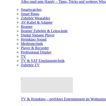
Alles rund ums Handy – Tipps, Tricks und weiteres Wis
Smartwatches
Smart Rings
Zubehör Wearables
AV-Kabel & Adapter
Beamer
Beamer Zubehör & Leinwände
Digital Signage Player
Heimkino Sound
Medientechnik
Player & Recorder
Professional Display
TV
TV & SAT Empfangstechnik
Zubehör TV
TV & Heimkino – perfektes Entertainment im Wohnzim