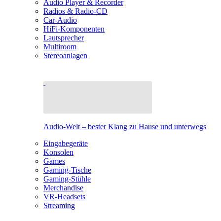
Audio Player & Recorder
Radios & Radio-CD
Car-Audio
HiFi-Komponenten
Lautsprecher
Multiroom
Stereoanlagen
Audio-Welt – bester Klang zu Hause und unterwegs
Eingabegeräte
Konsolen
Games
Gaming-Tische
Gaming-Stühle
Merchandise
VR-Headsets
Streaming