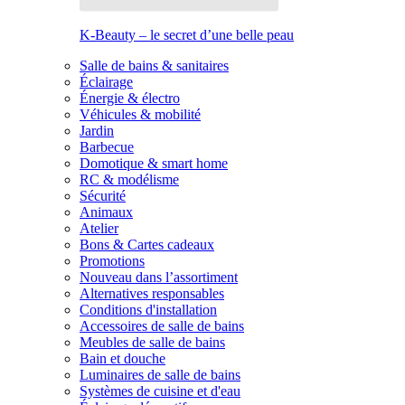
K-Beauty – le secret d’une belle peau
Salle de bains & sanitaires
Éclairage
Énergie & électro
Véhicules & mobilité
Jardin
Barbecue
Domotique & smart home
RC & modélisme
Sécurité
Animaux
Atelier
Bons & Cartes cadeaux
Promotions
Nouveau dans l’assortiment
Alternatives responsables
Conditions d'installation
Accessoires de salle de bains
Meubles de salle de bains
Bain et douche
Luminaires de salle de bains
Systèmes de cuisine et d'eau