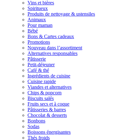
Vins et bières
Spiritueux
Produits de nettoyage & ustensiles
Animaux
Pour maman
Bébé
Bons & Cartes cadeaux
Promotions
Nouveau dans l’assortiment
Alternatives responsables
Pâtisserie
Petit-déjeuner
Café & thé
Ingrédients de cuisine
Cuisine rapide
Viandes et alternatives
Chips & popcorn
Biscuits salés
Fruits secs et à coque
Pâtisseries & barres
Chocolat & desserts
Bonbons
Sodas
Boissons énergisantes
Thés froids