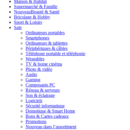
Maison & Habitat
Supermarché & Famille
Nouveau
Beauté & Santé
Bricolage & Hobby
Sport & Loisirs
Sale
Ordinateurs portables
Smartphones
Ordinateurs & tablettes
Périphériques & câbles
Téléphone portable et téléphonie
Wearables
TV & home cinéma
Photo & vidéo
Audio
Gaming
Composants PC
Réseau & serveurs
Son & éclairage
Logiciels
Sécurité informatique
Domotique & Smart Home
Bons & Cartes cadeaux
Promotions
Nouveau dans l’assortiment