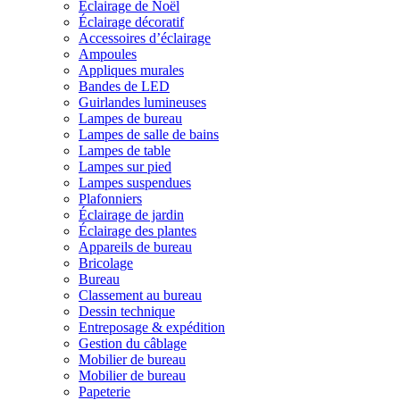
Éclairage de Noël
Éclairage décoratif
Accessoires d’éclairage
Ampoules
Appliques murales
Bandes de LED
Guirlandes lumineuses
Lampes de bureau
Lampes de salle de bains
Lampes de table
Lampes sur pied
Lampes suspendues
Plafonniers
Éclairage de jardin
Éclairage des plantes
Appareils de bureau
Bricolage
Bureau
Classement au bureau
Dessin technique
Entreposage & expédition
Gestion du câblage
Mobilier de bureau
Mobilier de bureau
Papeterie