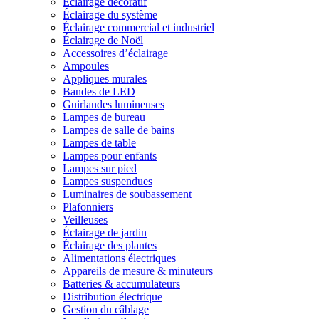
Éclairage décoratif
Éclairage du système
Éclairage commercial et industriel
Éclairage de Noël
Accessoires d’éclairage
Ampoules
Appliques murales
Bandes de LED
Guirlandes lumineuses
Lampes de bureau
Lampes de salle de bains
Lampes de table
Lampes pour enfants
Lampes sur pied
Lampes suspendues
Luminaires de soubassement
Plafonniers
Veilleuses
Éclairage de jardin
Éclairage des plantes
Alimentations électriques
Appareils de mesure & minuteurs
Batteries & accumulateurs
Distribution électrique
Gestion du câblage