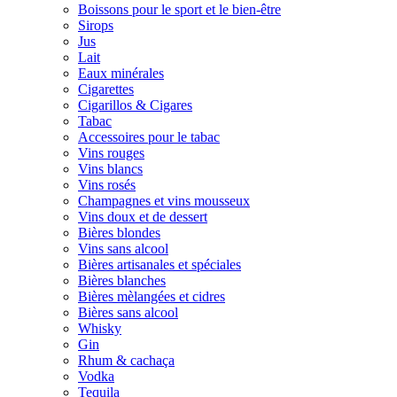
Boissons pour le sport et le bien-être
Sirops
Jus
Lait
Eaux minérales
Cigarettes
Cigarillos & Cigares
Tabac
Accessoires pour le tabac
Vins rouges
Vins blancs
Vins rosés
Champagnes et vins mousseux
Vins doux et de dessert
Bières blondes
Vins sans alcool
Bières artisanales et spéciales
Bières blanches
Bières mèlangées et cidres
Bières sans alcool
Whisky
Gin
Rhum & cachaça
Vodka
Tequila