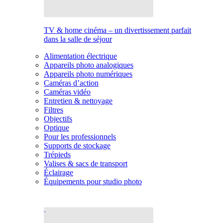
TV & home cinéma – un divertissement parfait
dans la salle de séjour
Alimentation électrique
Appareils photo analogiques
Appareils photo numériques
Caméras d’action
Caméras vidéo
Entretien & nettoyage
Filtres
Objectifs
Optique
Pour les professionnels
Supports de stockage
Trépieds
Valises & sacs de transport
Éclairage
Équipements pour studio photo