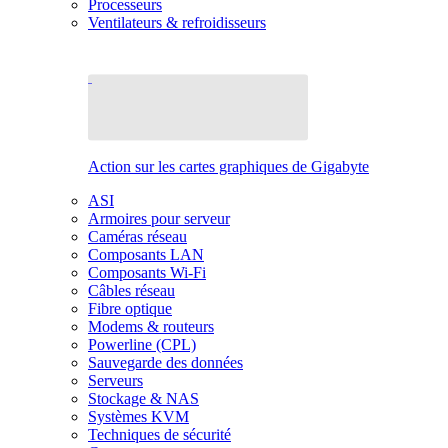
Processeurs
Ventilateurs & refroidisseurs
Action sur les cartes graphiques de Gigabyte
ASI
Armoires pour serveur
Caméras réseau
Composants LAN
Composants Wi-Fi
Câbles réseau
Fibre optique
Modems & routeurs
Powerline (CPL)
Sauvegarde des données
Serveurs
Stockage & NAS
Systèmes KVM
Techniques de sécurité