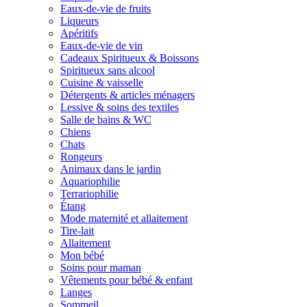
Eaux-de-vie de fruits
Liqueurs
Apéritifs
Eaux-de-vie de vin
Cadeaux Spiritueux & Boissons
Spiritueux sans alcool
Cuisine & vaisselle
Détergents & articles ménagers
Lessive & soins des textiles
Salle de bains & WC
Chiens
Chats
Rongeurs
Animaux dans le jardin
Aquariophilie
Terrariophilie
Étang
Mode maternité et allaitement
Tire-lait
Allaitement
Mon bébé
Soins pour maman
Vêtements pour bébé & enfant
Langes
Sommeil