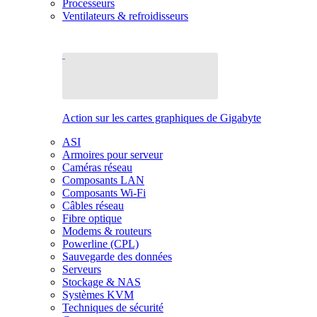
Processeurs
Ventilateurs & refroidisseurs
Action sur les cartes graphiques de Gigabyte
ASI
Armoires pour serveur
Caméras réseau
Composants LAN
Composants Wi-Fi
Câbles réseau
Fibre optique
Modems & routeurs
Powerline (CPL)
Sauvegarde des données
Serveurs
Stockage & NAS
Systèmes KVM
Techniques de sécurité