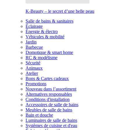
K-Beauty – le secret d’une belle peau
Salle de bains & sanitaires
Éclairage
Énergie & électro
Véhicules & mobilité
Jardin
Barbecue
Domotique & smart home
RC & modélisme
Sécurité
Animaux
Atelier
Bons & Cartes cadeaux
Promotions
Nouveau dans l’assortiment
Alternatives responsables
Conditions d'installation
Accessoires de salle de bains
Meubles de salle de bains
Bain et douche
Luminaires de salle de bains
Systèmes de cuisine et d'eau