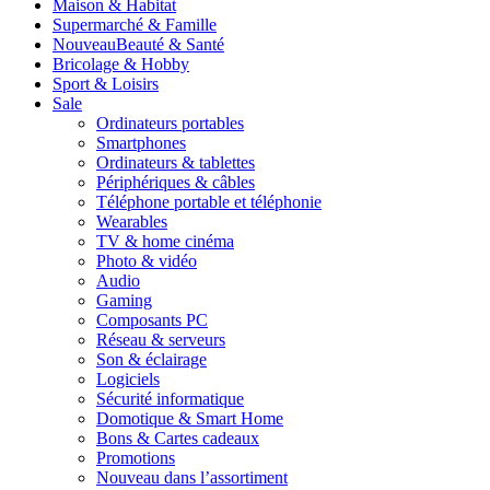
Maison & Habitat
Supermarché & Famille
Nouveau
Beauté & Santé
Bricolage & Hobby
Sport & Loisirs
Sale
Ordinateurs portables
Smartphones
Ordinateurs & tablettes
Périphériques & câbles
Téléphone portable et téléphonie
Wearables
TV & home cinéma
Photo & vidéo
Audio
Gaming
Composants PC
Réseau & serveurs
Son & éclairage
Logiciels
Sécurité informatique
Domotique & Smart Home
Bons & Cartes cadeaux
Promotions
Nouveau dans l’assortiment