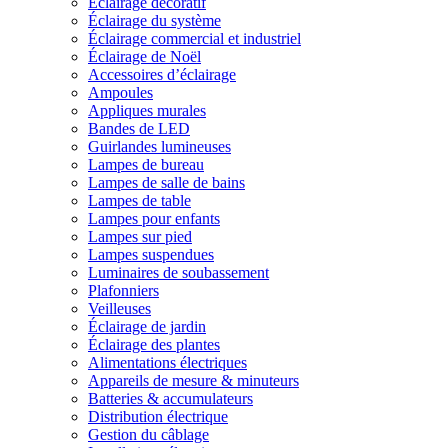
Éclairage décoratif
Éclairage du système
Éclairage commercial et industriel
Éclairage de Noël
Accessoires d’éclairage
Ampoules
Appliques murales
Bandes de LED
Guirlandes lumineuses
Lampes de bureau
Lampes de salle de bains
Lampes de table
Lampes pour enfants
Lampes sur pied
Lampes suspendues
Luminaires de soubassement
Plafonniers
Veilleuses
Éclairage de jardin
Éclairage des plantes
Alimentations électriques
Appareils de mesure & minuteurs
Batteries & accumulateurs
Distribution électrique
Gestion du câblage