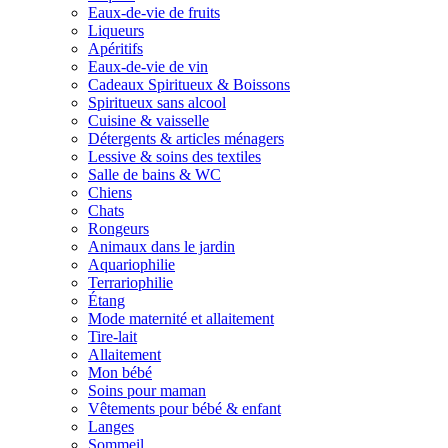
Eaux-de-vie de fruits
Liqueurs
Apéritifs
Eaux-de-vie de vin
Cadeaux Spiritueux & Boissons
Spiritueux sans alcool
Cuisine & vaisselle
Détergents & articles ménagers
Lessive & soins des textiles
Salle de bains & WC
Chiens
Chats
Rongeurs
Animaux dans le jardin
Aquariophilie
Terrariophilie
Étang
Mode maternité et allaitement
Tire-lait
Allaitement
Mon bébé
Soins pour maman
Vêtements pour bébé & enfant
Langes
Sommeil