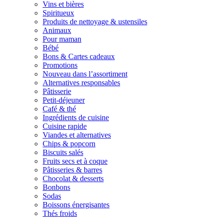
Vins et bières
Spiritueux
Produits de nettoyage & ustensiles
Animaux
Pour maman
Bébé
Bons & Cartes cadeaux
Promotions
Nouveau dans l’assortiment
Alternatives responsables
Pâtisserie
Petit-déjeuner
Café & thé
Ingrédients de cuisine
Cuisine rapide
Viandes et alternatives
Chips & popcorn
Biscuits salés
Fruits secs et à coque
Pâtisseries & barres
Chocolat & desserts
Bonbons
Sodas
Boissons énergisantes
Thés froids