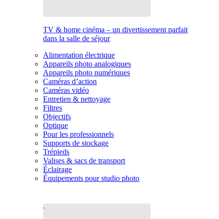
TV & home cinéma – un divertissement parfait
dans la salle de séjour
Alimentation électrique
Appareils photo analogiques
Appareils photo numériques
Caméras d’action
Caméras vidéo
Entretien & nettoyage
Filtres
Objectifs
Optique
Pour les professionnels
Supports de stockage
Trépieds
Valises & sacs de transport
Éclairage
Équipements pour studio photo