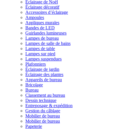
Éclairage de Noël
Éclairage décoratif
Accessoires d’éclairage
Ampoules
Appliques murales
Bandes de LED
Guirlandes lumineuses
Lampes de bureau
Lampes de salle de bains
Lampes de table
Lampes sur pied
Lampes suspendues
Plafonniers
Éclairage de jardin
Éclairage des plantes
Appareils de bureau
Bricolage
Bureau
Classement au bureau
Dessin technique
Entreposage & expédition
Gestion du câblage
Mobilier de bureau
Mobilier de bureau
Papeterie