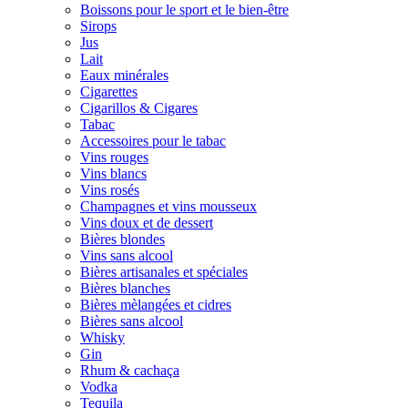
Boissons pour le sport et le bien-être
Sirops
Jus
Lait
Eaux minérales
Cigarettes
Cigarillos & Cigares
Tabac
Accessoires pour le tabac
Vins rouges
Vins blancs
Vins rosés
Champagnes et vins mousseux
Vins doux et de dessert
Bières blondes
Vins sans alcool
Bières artisanales et spéciales
Bières blanches
Bières mèlangées et cidres
Bières sans alcool
Whisky
Gin
Rhum & cachaça
Vodka
Tequila